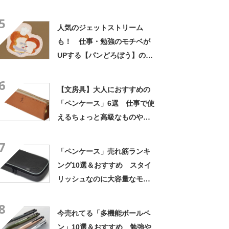
ている人は要チェック【2024
5
年2月版】
人気のジェットストリーム
も！ 仕事・勉強のモチベが
UPする【パンどろぼう】の
「文房具」おすすめ3選
6
【2026年6月版】
【文房具】大人におすすめの
「ペンケース」6選 仕事で使
えるちょっと高級なものや、
おしゃれなデザインも【2022
7
年7月版】
「ペンケース」売れ筋ランキ
ング10選＆おすすめ スタイ
リッシュなのに大容量なモデ
ルが続々ランクイン！【2022
8
年12月版】
今売れてる「多機能ボールペ
ン」10選＆おすすめ 勉強や