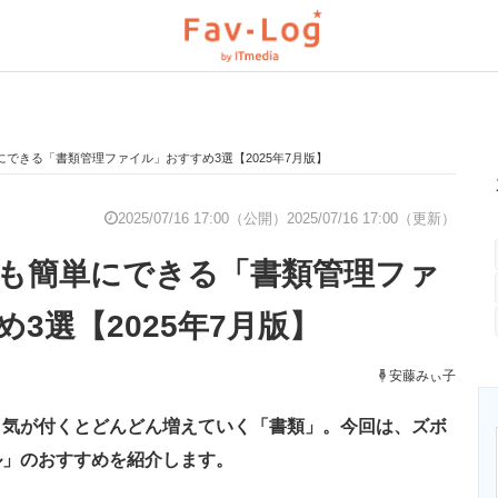
できる「書類管理ファイル」おすすめ3選【2025年7月版】
と未来を見通す
スマホと通信の最新トレンド
進化するPCとデ
2025/07/16 17:00（公開）
2025/07/16 17:00（更新）
も簡単にできる「書類管理ファ
のいまが分かる
企業ITのトレンドを詳説
経営リーダーの
3選【2025年7月版】
T製品の総合サイト
IT製品の技術・比較・事例
安藤みぃ子
製造業のIT導入
、気が付くとどんどん増えていく「書類」。今回は、ズボ
ル」のおすすめを紹介します。
ニクス専門サイト
電子設計の基本と応用
エネルギーの専