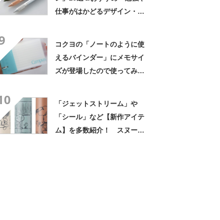
仕事がはかどるデザイン・機
能性のモデルがランクイン！
9
【2022年12月版】
コクヨの「ノートのように使
えるバインダー」にメモサイ
ズが登場したので使ってみ
た 便利＆かわいすぎるサイ
10
ズで持っているだけでテンシ
「ジェットストリーム」や
ョンが上がる！
「シール」など【新作アイテ
ム】を多数紹介！ スヌーピ
ーモチーフの「文房具」おす
すめ3選【2026年3月版】