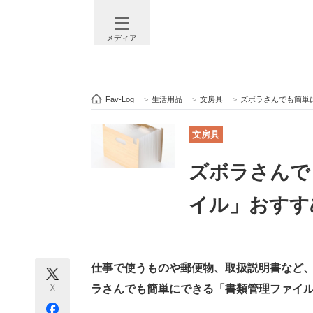
メディア
Fav-Log
>
生活用品
>
文房具
>
ズボラさんでも簡単に
注目記事を集めた総合ページ
ITの今
文房具
ズボラさんで
ビジネスと働き方のヒント
AI活用
イル」おすすめ
ITエンジニア向け専門サイト
企業向けI
仕事で使うものや郵便物、取扱説明書など
X
ラさんでも簡単にできる「書類管理ファイ
モノづくり技術者専門サイト
エレクトロ