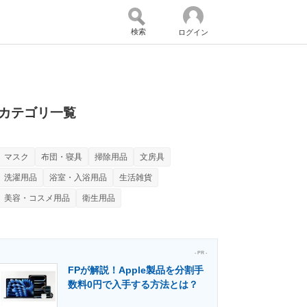
検索
ログイン
バイスの未来
好きが集まる 比べて選べる
カテゴリ一覧
マスク
布団・寝具
掃除用品
文房具
コミュニティ
マーケ×ITの今がよく分かる
洗濯用品
浴室・入浴用品
生活雑貨
美容・コスメ用品
衛生用品
・活用を支援
- PR -
FPが解説！Apple製品を分割手
数料0円で入手する方法とは？
門メディア
建設×テクノロジーの最前線