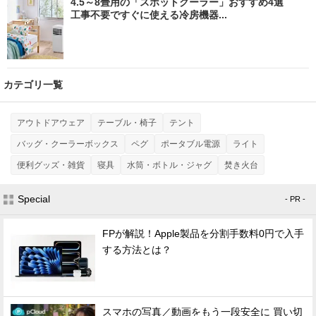
4.5～8畳用の「スポットクーラー」おすすめ4選
工事不要ですぐに使える冷房機器...
カテゴリ一覧
アウトドアウェア
テーブル・椅子
テント
バッグ・クーラーボックス
ペグ
ポータブル電源
ライト
便利グッズ・雑貨
寝具
水筒・ボトル・ジャグ
焚き火台
Special
- PR -
FPが解説！Apple製品を分割手数料0円で入手
する方法とは？
スマホの写真／動画をもう一段安全に 買い切