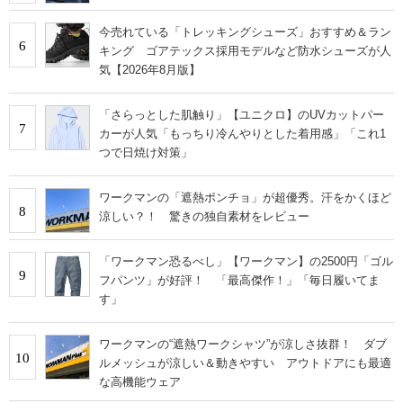
今売れている「トレッキングシューズ」おすすめ＆ラン
6
キング ゴアテックス採用モデルなど防水シューズが人
気【2026年8月版】
「さらっとした肌触り」【ユニクロ】のUVカットパー
7
カーが人気「もっちり冷んやりとした着用感」「これ1
つで日焼け対策」
ワークマンの「遮熱ポンチョ」が超優秀。汗をかくほど
8
涼しい？！ 驚きの独自素材をレビュー
「ワークマン恐るべし」【ワークマン】の2500円「ゴル
9
フパンツ」が好評！ 「最高傑作！」「毎日履いてま
す」
ワークマンの“遮熱ワークシャツ”が涼しさ抜群！ ダブ
10
ルメッシュが涼しい＆動きやすい アウトドアにも最適
な高機能ウェア