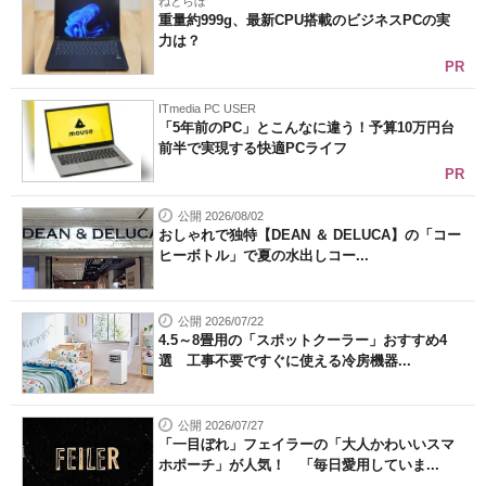
ねとらぼ
重量約999g、最新CPU搭載のビジネスPCの実
力は？
PR
ITmedia PC USER
「5年前のPC」とこんなに違う！予算10万円台
前半で実現する快適PCライフ
PR
公開 2026/08/02
おしゃれで独特【DEAN ＆ DELUCA】の「コー
ヒーボトル」で夏の水出しコー...
公開 2026/07/22
4.5～8畳用の「スポットクーラー」おすすめ4
選 工事不要ですぐに使える冷房機器...
公開 2026/07/27
「一目ぼれ」フェイラーの「大人かわいいスマ
ホポーチ」が人気！ 「毎日愛用していま...