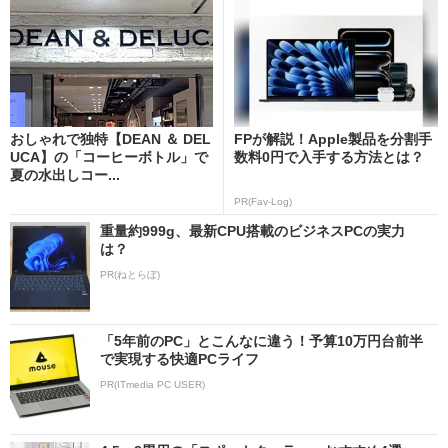
おしゃれで独特【DEAN ＆ DEL
FPが解説！Apple製品を分割手
UCA】の「コーヒーボトル」で
数料0円で入手する方法とは？
夏の水出しコー...
PR(Fav-Log)
重量約999g、最新CPU搭載のビジネスPCの実力
は？
PR(ねとらぼ)
「5年前のPC」とこんなに違う！予算10万円台前半
で実現する快適PCライフ
PR(ITmedia PC USER)