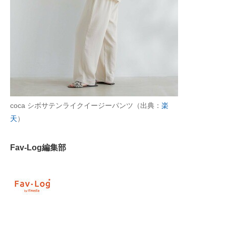
AI活用のいまが分かる
企業ITのトレンドを詳説
経営リーダーのコミュニティ
マーケ×ITの今がよく分かる
coca シボサテンライクイージーパンツ（出典：
楽
ITエンジニア向け専門サイト
天
）
企業向けIT製品の総合サイト
Fav-Log編集部
IT製品の技術・比較・事例
製造業のIT導入・活用を支援
モノづくり技術者専門サイト
エレクトロニクス専門サイト