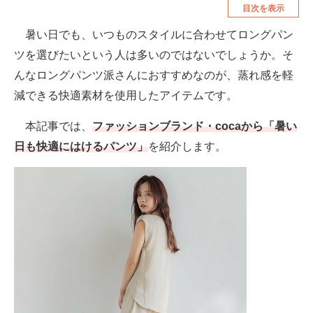
目次を表示
空調・季節家電
美容・コスメ
暑い日でも、いつものスタイルに合わせてロングパン
腕時計
車・バイク
ツを選びたいという人は多いのではないでしょうか。そ
釣り具・釣り用品
食品・飲料・お酒
んなロングパンツ派さんにおすすめなのが、蒸れ感を軽
減できる快適素材を使用したアイテムです。
食器・グラス・カトラリー
本記事では、
ファッションブランド・cocaから「暑い
メディア
日も快適にはけるパンツ」
を紹介します。
注目記事を集めた総合ページ
ITの今と未来を見通す
スマホと通信の最新トレンド
進化するPCとデバイスの未来
好きが集まる 比べて選べる
ビジネスと働き方のヒント