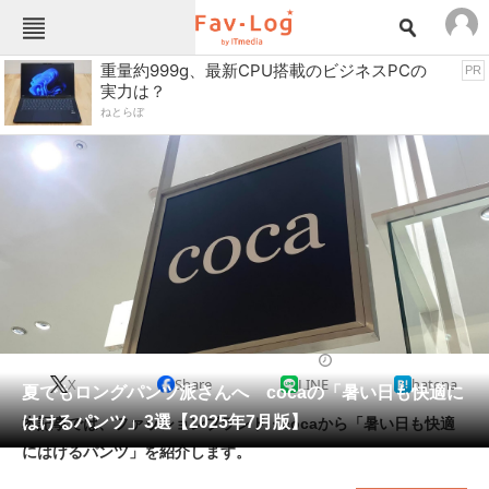
Fav-Logカテゴリー一覧
重量約999g、最新CPU搭載のビジネスPCの
PR
実力は？
TOP
アウトドア用品
ねとらぼ
インテリア・収納
おもちゃ・ホビー
カメラ
キッチン家電
キッチン用品
ゲーム
コンテンツ・サービス
スイーツ・お菓子
スポーツ・レジャー
スマホ・携帯電話
パソコン・タブレット
ファッション
アウトドアウェア
2025/07/26 10:00（公開）
X
Share
LINE
hatena
ペット
夏でもロングパンツ派さんへ cocaの「暑い日も快適に
家電
はけるパンツ」3選【2025年7月版】
本記事では、ファッションブランド・cocaから「暑い日も快適
工具・DIY
本・DVD・CD
にはけるパンツ」を紹介します。
生活家電
生活用品