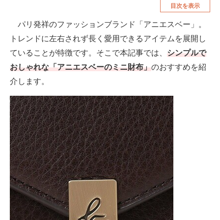
目次を表示
空調・季節家電
美容・コスメ
パリ発祥のファッションブランド「アニエスベー」。
腕時計
車・バイク
トレンドに左右されず長く愛用できるアイテムを展開し
釣り具・釣り用品
食品・飲料・お酒
ていることが特徴です。そこで本記事では、
シンプルで
おしゃれな「アニエスベーのミニ財布」
のおすすめを紹
食器・グラス・カトラリー
介します。
メディア
注目記事を集めた総合ページ
ITの今と未来を見通す
スマホと通信の最新トレンド
進化するPCとデバイスの未来
好きが集まる 比べて選べる
ビジネスと働き方のヒント