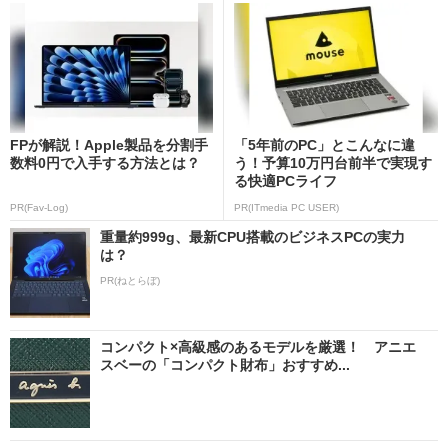
FPが解説！Apple製品を分割手
「5年前のPC」とこんなに違
数料0円で入手する方法とは？
う！予算10万円台前半で実現す
る快適PCライフ
PR(Fav-Log)
PR(ITmedia PC USER)
重量約999g、最新CPU搭載のビジネスPCの実力
は？
PR(ねとらぼ)
コンパクト×高級感のあるモデルを厳選！ アニエ
スベーの「コンパクト財布」おすすめ...