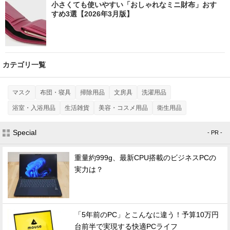
小さくても使いやすい「おしゃれなミニ財布」おす
すめ3選【2026年3月版】
カテゴリ一覧
マスク
布団・寝具
掃除用品
文房具
洗濯用品
浴室・入浴用品
生活雑貨
美容・コスメ用品
衛生用品
Special
- PR -
重量約999g、最新CPU搭載のビジネスPCの
実力は？
「5年前のPC」とこんなに違う！予算10万円
台前半で実現する快適PCライフ