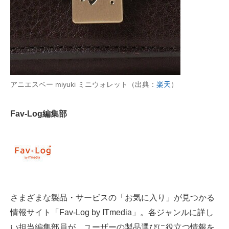
AI活用のいまが分かる
企業ITのトレンドを詳説
経営リーダーのコミュニティ
アニエスベー miyuki ミニウォレット（出典：
楽天
）
マーケ×ITの今がよく分かる
ITエンジニア向け専門サイト
Fav-Log編集部
企業向けIT製品の総合サイト
IT製品の技術・比較・事例
製造業のIT導入・活用を支援
モノづくり技術者専門サイト
さまざまな製品・サービスの「お気に入り」が見つかる
情報サイト「Fav-Log by ITmedia」。各ジャンルに詳し
エレクトロニクス専門サイト
い担当編集部員が、ユーザーの製品選びに役立つ情報を