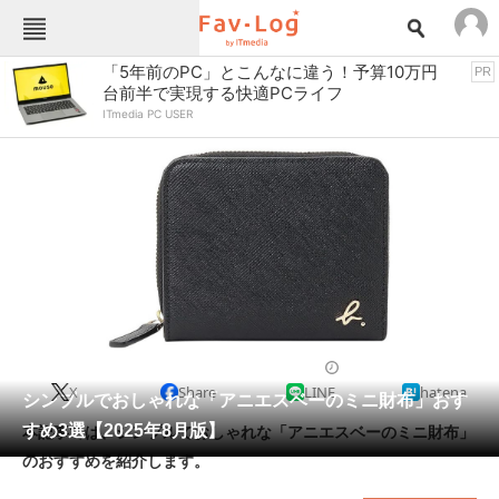
Fav-Logカテゴリー一覧
「5年前のPC」とこんなに違う！予算10万円
PR
台前半で実現する快適PCライフ
TOP
アウトドア用品
ITmedia PC USER
インテリア・収納
おもちゃ・ホビー
カメラ
キッチン家電
キッチン用品
ゲーム
コンテンツ・サービス
スイーツ・お菓子
スポーツ・レジャー
スマホ・携帯電話
パソコン・タブレット
ファッション
生活雑貨
2025/08/04 17:30（公開）
X
Share
LINE
hatena
ペット
シンプルでおしゃれな「アニエスベーのミニ財布」おす
家電
すめ3選【2025年8月版】
本記事では、シンプルでおしゃれな「アニエスベーのミニ財布」
工具・DIY
本・DVD・CD
のおすすめを紹介します。
生活家電
生活用品