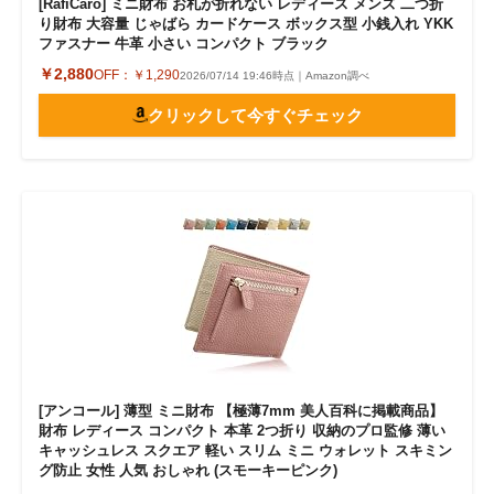
[RafiCaro] ミニ財布 お札が折れない レディース メンズ 二つ折
り財布 大容量 じゃばら カードケース ボックス型 小銭入れ YKK
ファスナー 牛革 小さい コンパクト ブラック
￥2,880
OFF：
￥1,290
2026/07/14 19:46時点｜Amazon調べ
クリックして今すぐチェック
[アンコール] 薄型 ミニ財布 【極薄7mm 美人百科に掲載商品】
財布 レディース コンパクト 本革 2つ折り 収納のプロ監修 薄い
キャッシュレス スクエア 軽い スリム ミニ ウォレット スキミン
グ防止 女性 人気 おしゃれ (スモーキーピンク)