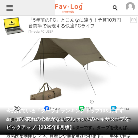
Fav-Logカテゴリー一覧
「5年前のPC」とこんなに違う！予算10万円
PR
台前半で実現する快適PCライフ
TOP
アウトドア用品
ITmedia PC USER
インテリア・収納
おもちゃ・ホビー
カメラ
キッチン家電
キッチン用品
ゲーム
コンテンツ・サービス
スイーツ・お菓子
スポーツ・レジャー
スマホ・携帯電話
パソコン・タブレット
ファッション
テント
2025/08/08 06:00（公開）
X
Share
LINE
hatena
ペット
今売れている「タープ」ランキングトップ10&おすす
家電
め 買い忘れの心配がないフルセットのヘキサタープを
「タープ」は、シートとそれを支えるためのフレームやポールで
工具・DIY
本・DVD・CD
ピックアップ【2025年8月版】
構成されたシンプルな作りのシェルターです。タープを使えば、
生活家電
生活用品
通気性を確保しつつ、日差しや雨を避けられます。 単体で日よ