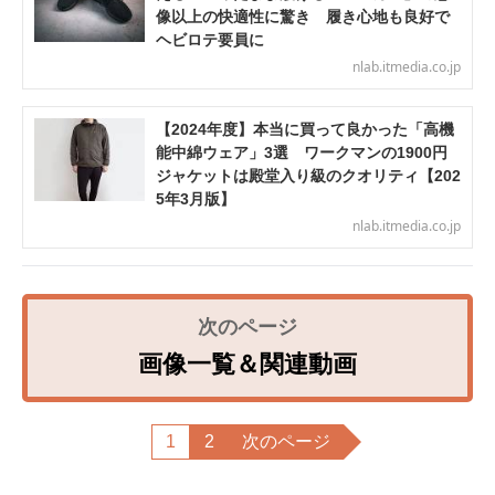
像以上の快適性に驚き 履き心地も良好で
ヘビロテ要員に
nlab.itmedia.co.jp
【2024年度】本当に買って良かった「高機
能中綿ウェア」3選 ワークマンの1900円
ジャケットは殿堂入り級のクオリティ【202
5年3月版】
nlab.itmedia.co.jp
画像一覧＆関連動画
1
2
次のページ