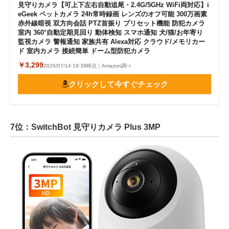
見守りカメラ【可上下左右自動追尾・2.4G/5GHz WiFi両対応】i
eGeek ペットカメラ 24h常時録画 レンズのオフ可能 300万画素
赤外線暗視 双方向会話 PTZ首振り プリセット機能 防犯カメラ
室内 360°自動定期見回り 動体検知 スマホ通知 犬/猫/お年寄り
監視カメラ 警報通知 家族共有 Alexa対応 クラウド/メモリカー
ド 室内カメラ 接続簡単 ドーム型防犯カメラ
￥3,299
2026/07/14 19:39時点｜Amazon調べ
クリックして今すぐチェック
7位：SwitchBot 見守りカメラ Plus 3MP