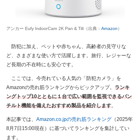
AI活用のいまが分かる
企業ITのトレンドを詳説
アンカー Eufy IndoorCam 2K Pan & Tilt（出典：
Amazon
）
経営リーダーのコミュニティ
防犯に加え、ペットや赤ちゃん、高齢者の見守りな
マーケ×ITの今がよく分かる
ど、さまざまな使い方で活躍します。旅行、レジャーな
ど長期の不在時にも安心です。
ITエンジニア向け専門サイト
ここでは、今売れている人気の「防犯カメラ」を
企業向けIT製品の総合サイト
Amazonの売れ筋ランキングからピックアップ。
ランキ
IT製品の技術・比較・事例
ングトップ10とともに１台で広い範囲を監視できるパン
チルト機能を備えたおすすめ製品を紹介します
。
製造業のIT導入・活用を支援
本記事では、
Amazon.co.jpの売れ筋ランキング
（2025年
モノづくり技術者専門サイト
8月7日15:00現在）に基づいてランキングを集計してい
エレクトロニクス専門サイト
ます。