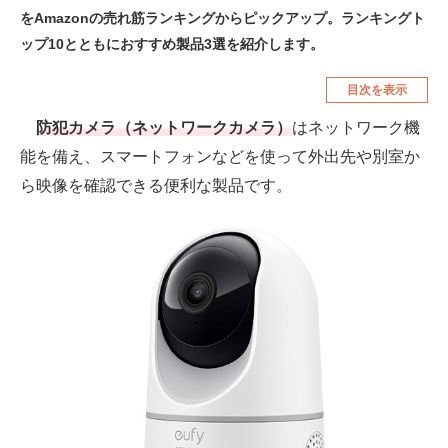
をAmazonの売れ筋ランキングからピックアップ。ランキングト
空調・季節家電
美容・コスメ
ップ10とともにおすすめ製品3選を紹介します。
腕時計
車・バイク
目次を表示
釣り具・釣り用品
食品・飲料・お酒
防犯カメラ（ネットワークカメラ）
はネットワーク機
食器・グラス・カトラリー
能を備え、スマートフォンなどを使って外出先や別室か
ら映像を確認できる便利な製品です。
メディア
注目記事を集めた総合ページ
ITの今と未来を見通す
スマホと通信の最新トレンド
進化するPCとデバイスの未来
好きが集まる 比べて選べる
ビジネスと働き方のヒント