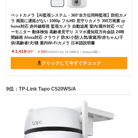
ペットカメラ【AI監視システム・360°全方位同時監視】防犯カメ
ラ 画面に遅延がない 1080p フルHD 見守りカメラ 300万画素 ip
hone対応 赤外線暗視 監視カメラ 自動追尾 室内/屋外対応 ベビ
ーモニター 動体検知 高齢者見守り スマホ通知双方向会話 24時
間録画 Alexa対応 クラウド 防水/小型/人気/家庭用/赤ちゃん/子
供/高齢者/犬/猫 屋内Wi-Fiカメラ 日本語説明書
￥3,419
OFF：
￥880
2026/07/14 19:39時点｜Amazon調べ
クリックして今すぐチェック
9位：TP-Link Tapo C520WS/A