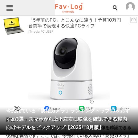
Fav-Logカテゴリー一覧
「5年前のPC」とこんなに違う！予算10万円
PR
台前半で実現する快適PCライフ
TOP
アウトドア用品
ITmedia PC USER
インテリア・収納
おもちゃ・ホビー
カメラ
キッチン家電
キッチン用品
ゲーム
コンテンツ・サービス
スイーツ・お菓子
スポーツ・レジャー
スマホ・携帯電話
パソコン・タブレット
ファッション
ネットワークカメラ・防犯カメラ
2025/08/09 06:00（公開）
X
Share
LINE
hatena
ペット
今売れている「防犯カメラ」ランキングトップ10＆おす
家電
すめ3選 スマホから上下左右に映像を確認できる屋内
防犯カメラ（ネットワークカメラ）はネットワーク機能を備え、
工具・DIY
本・DVD・CD
向けモデルをピックアップ【2025年8月版】
スマートフォンなどを使って外出先や別室から映像を確認できる
生活家電
生活用品
便利な製品です。ここでは、今売れている人気の「防犯カメラ」