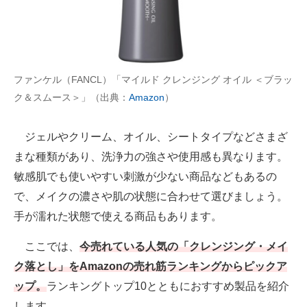
AI活用のいまが分かる
企業ITのトレンドを詳説
ファンケル（FANCL）「マイルド クレンジング オイル ＜ブラッ
経営リーダーのコミュニティ
ク＆スムース＞」（出典：
Amazon
）
マーケ×ITの今がよく分かる
ジェルやクリーム、オイル、シートタイプなどさまざ
ITエンジニア向け専門サイト
まな種類があり、洗浄力の強さや使用感も異なります。
企業向けIT製品の総合サイト
敏感肌でも使いやすい刺激が少ない商品などもあるの
で、メイクの濃さや肌の状態に合わせて選びましょう。
IT製品の技術・比較・事例
手が濡れた状態で使える商品もあります。
製造業のIT導入・活用を支援
ここでは、
今売れている人気の「クレンジング・メイ
モノづくり技術者専門サイト
ク落とし」をAmazonの売れ筋ランキングからピックア
ップ。
ランキングトップ10とともにおすすめ製品を紹介
エレクトロニクス専門サイト
します。