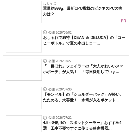
ねとらぼ
重量約999g、最新CPU搭載のビジネスPCの実
力は？
PR
公開 2026/08/02
おしゃれで独特【DEAN ＆ DELUCA】の「コー
ヒーボトル」で夏の水出しコー...
公開 2026/07/27
「一目ぼれ」フェイラーの「大人かわいいスマ
ホポーチ」が人気！ 「毎日愛用していま...
公開 2026/07/30
【モンベル】の「ショルダーバッグ」が軽い、
たためる、大容量！ 水筒が入るポケット...
公開 2026/07/22
4.5～8畳用の「スポットクーラー」おすすめ4
選 工事不要ですぐに使える冷房機器...