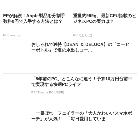
FPが解説！Apple製品を分割手
重量約999g、最新CPU搭載のビ
数料0円で入手する方法とは？
ジネスPCの実力は？
PR(Fav-Log)
PR(ねとらぼ)
おしゃれで独特【DEAN ＆ DELUCA】の「コーヒ
ーボトル」で夏の水出しコー...
「5年前のPC」とこんなに違う！予算10万円台前半
で実現する快適PCライフ
PR(ITmedia PC USER)
「一目ぼれ」フェイラーの「大人かわいいスマホポ
ーチ」が人気！ 「毎日愛用していま...