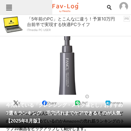
Fav-Logカテゴリー一覧
「5年前のPC」とこんなに違う！予算10万円
PR
台前半で実現する快適PCライフ
TOP
アウトドア用品
ITmedia PC USER
インテリア・収納
おもちゃ・ホビー
カメラ
キッチン家電
キッチン用品
ゲーム
コンテンツ・サービス
スイーツ・お菓子
スポーツ・レジャー
スマホ・携帯電話
パソコン・タブレット
ファッション
スキンケア
2025/08/11 11:30（公開）
X
Share
LINE
hatena
ペット
今売れている「クレンジング・メイク落とし」おすすめ
家電
3選＆ランキング 毛穴汚れまでケアできるものが人気
Amazon.co.jpでも人気の「クレンジング・メイク落とし」。ど
工具・DIY
本・DVD・CD
【2025年8月版】
の製品が支持を集めているのかAmazonの売れ筋ランキングのト
生活家電
生活用品
ップ10製品をピックアップして紹介します。