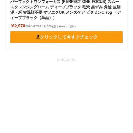
パーフェクトワンフォーカス (PERFECT ONE FOCUS) スムー
スクレンジングバーム ディープブラック 毛穴 黒ずみ 角栓 皮脂
泥・炭 W洗顔不要 マツエクOK メンズケア ビタミンC 75g （デ
ィープブラック（単品））
￥2,970
2026/07/14 19:37時点｜Amazon調べ
クリックして今すぐチェック
advertisement