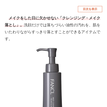
空調・季節家電
美容・コスメ
目次を表示
腕時計
車・バイク
メイクをした日に欠かせない「クレンジング・メイク
落とし」。
洗顔だけでは落ちづらい油性の汚れを、肌を
釣り具・釣り用品
食品・飲料・お酒
いたわりながらすっきり落とすことができるアイテムで
食器・グラス・カトラリー
す。
メディア
注目記事を集めた総合ページ
ITの今と未来を見通す
スマホと通信の最新トレンド
進化するPCとデバイスの未来
好きが集まる 比べて選べる
ビジネスと働き方のヒント