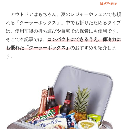
目次を表示
空調・季節家電
美容・コスメ
アウトドアはもちろん、夏のレジャーやフェスでも頼
腕時計
車・バイク
れる「クーラーボックス」。中でも折りたためるタイプ
釣り具・釣り用品
食品・飲料・お酒
は、使用前後の持ち運びや自宅での保管にも便利です。
そこで本記事では、
コンパクトにできるうえ、保冷力に
食器・グラス・カトラリー
も優れた「クーラーボックス」
のおすすめを紹介しま
す。
メディア
注目記事を集めた総合ページ
ITの今と未来を見通す
スマホと通信の最新トレンド
進化するPCとデバイスの未来
好きが集まる 比べて選べる
ビジネスと働き方のヒント