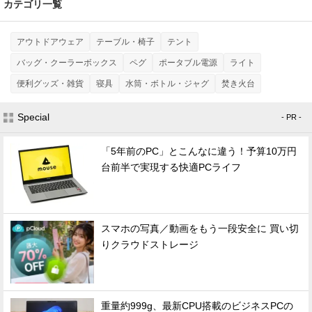
カテゴリ一覧
アウトドアウェア
テーブル・椅子
テント
バッグ・クーラーボックス
ペグ
ポータブル電源
ライト
便利グッズ・雑貨
寝具
水筒・ボトル・ジャグ
焚き火台
Special
- PR -
「5年前のPC」とこんなに違う！予算10万円
台前半で実現する快適PCライフ
スマホの写真／動画をもう一段安全に 買い切
りクラウドストレージ
重量約999g、最新CPU搭載のビジネスPCの