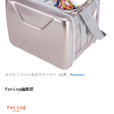
AI活用のいまが分かる
企業ITのトレンドを詳説
経営リーダーのコミュニティ
マーケ×ITの今がよく分かる
ITエンジニア向け専門サイト
企業向けIT製品の総合サイト
ロゴス ハイパー氷点下クーラー（出典：
Amazon
）
IT製品の技術・比較・事例
製造業のIT導入・活用を支援
Fav-Log編集部
モノづくり技術者専門サイト
エレクトロニクス専門サイト