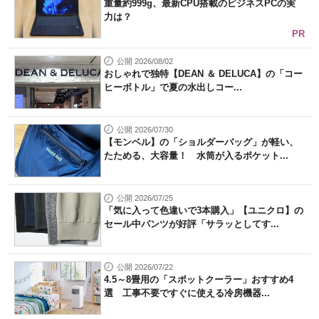
重量約999g、最新CPU搭載のビジネスPCの実
力は？
PR
公開 2026/08/02
おしゃれで独特【DEAN ＆ DELUCA】の「コー
ヒーボトル」で夏の水出しコー...
公開 2026/07/30
【モンベル】の「ショルダーバッグ」が軽い、
たためる、大容量！ 水筒が入るポケット...
公開 2026/07/25
「気に入って色違いで3本購入」【ユニクロ】の
セール中パンツが好評「サラッとしてす...
公開 2026/07/22
4.5～8畳用の「スポットクーラー」おすすめ4
選 工事不要ですぐに使える冷房機器...