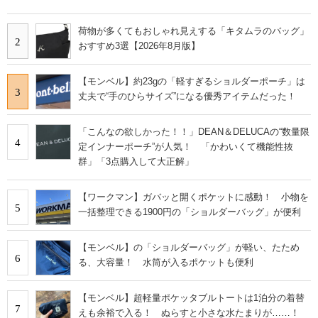
荷物が多くてもおしゃれ見えする「キタムラのバッグ」
2
おすすめ3選【2026年8月版】
【モンベル】約23gの「軽すぎるショルダーポーチ」は
3
丈夫で“手のひらサイズ”になる優秀アイテムだった！
「こんなの欲しかった！！」DEAN＆DELUCAの“数量限
4
定インナーポーチ”が人気！ 「かわいくて機能性抜
群」「3点購入して大正解」
【ワークマン】ガバッと開くポケットに感動！ 小物を
5
一括整理できる1900円の「ショルダーバッグ」が便利
【モンベル】の「ショルダーバッグ」が軽い、たため
6
る、大容量！ 水筒が入るポケットも便利
【モンベル】超軽量ポケッタブルトートは1泊分の着替
7
えも余裕で入る！ ぬらすと小さな水たまりが……！