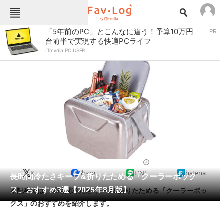
Fav-Logカテゴリー一覧
「5年前のPC」とこんなに違う！予算10万円
PR
台前半で実現する快適PCライフ
TOP
アウトドア用品
ITmedia PC USER
インテリア・収納
おもちゃ・ホビー
カメラ
キッチン家電
キッチン用品
ゲーム
コンテンツ・サービス
スイーツ・お菓子
スポーツ・レジャー
スマホ・携帯電話
パソコン・タブレット
ファッション
バッグ・クーラーボックス
2025/08/19 18:00（公開）
X
Share
LINE
hatena
ペット
長時間冷たさキープ&折りたためる「クーラーボック
家電
ス」おすすめ3選【2025年8月版】
本記事では、長時間冷たさキープ&折りたためる「クーラーボッ
工具・DIY
本・DVD・CD
クス」のおすすめを紹介します。
生活家電
生活用品