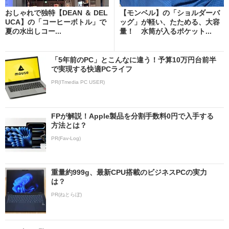
おしゃれで独特【DEAN ＆ DEL
【モンベル】の「ショルダーバ
UCA】の「コーヒーボトル」で
ッグ」が軽い、たためる、大容
夏の水出しコー...
量！ 水筒が入るポケット...
「5年前のPC」とこんなに違う！予算10万円台前半
で実現する快適PCライフ
PR(ITmedia PC USER)
FPが解説！Apple製品を分割手数料0円で入手する
方法とは？
PR(Fav-Log)
重量約999g、最新CPU搭載のビジネスPCの実力
は？
PR(ねとらぼ)