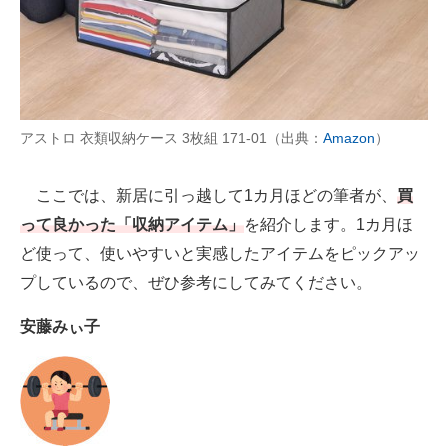
AI活用のいまが分かる
企業ITのトレンドを詳説
経営リーダーのコミュニティ
アストロ 衣類収納ケース 3枚組 171-01（出典：
Amazon
）
マーケ×ITの今がよく分かる
ここでは、新居に引っ越して1カ月ほどの筆者が、
買
ITエンジニア向け専門サイト
って良かった「収納アイテム」
を紹介します。1カ月ほ
ど使って、使いやすいと実感したアイテムをピックアッ
企業向けIT製品の総合サイト
プしているので、ぜひ参考にしてみてください。
IT製品の技術・比較・事例
安藤みぃ子
製造業のIT導入・活用を支援
モノづくり技術者専門サイト
エレクトロニクス専門サイト