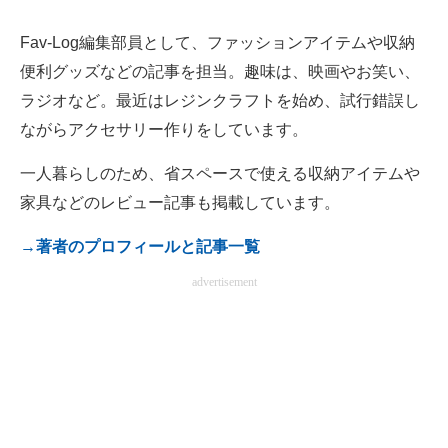
電子設計の基本と応用
Fav-Log編集部員として、ファッションアイテムや収納
エネルギーの専門メディア
便利グッズなどの記事を担当。趣味は、映画やお笑い、
ラジオなど。最近はレジンクラフトを始め、試行錯誤し
建設×テクノロジーの最前線
ながらアクセサリー作りをしています。
ちょっと気になるネットの話題
一人暮らしのため、省スペースで使える収納アイテムや
家具などのレビュー記事も掲載しています。
→著者のプロフィールと記事一覧
advertisement