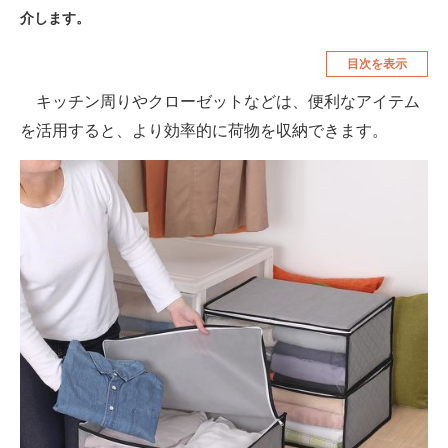
介します。
空調・季節家電
美容・コスメ
目次を表示
腕時計
車・バイク
キッチン周りやクローゼットなどは、便利なアイテム
釣り具・釣り用品
食品・飲料・お酒
を活用すると、より効率的に荷物を収納できます。
食器・グラス・カトラリー
メディア
注目記事を集めた総合ページ
ITの今と未来を見通す
スマホと通信の最新トレンド
進化するPCとデバイスの未来
好きが集まる 比べて選べる
ビジネスと働き方のヒント