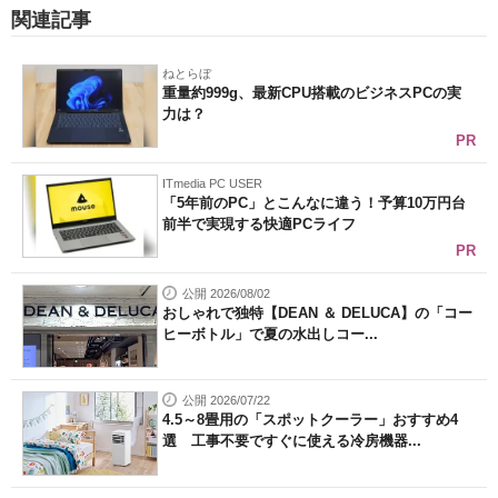
関連記事
ねとらぼ
重量約999g、最新CPU搭載のビジネスPCの実
力は？
PR
ITmedia PC USER
「5年前のPC」とこんなに違う！予算10万円台
前半で実現する快適PCライフ
PR
公開 2026/08/02
おしゃれで独特【DEAN ＆ DELUCA】の「コー
ヒーボトル」で夏の水出しコー...
公開 2026/07/22
4.5～8畳用の「スポットクーラー」おすすめ4
選 工事不要ですぐに使える冷房機器...