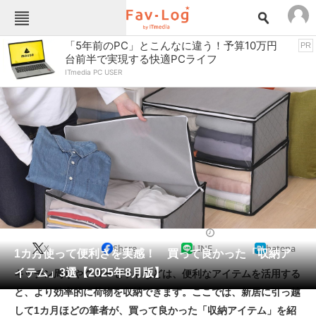
Fav-Logカテゴリー一覧
「5年前のPC」とこんなに違う！予算10万円
PR
台前半で実現する快適PCライフ
TOP
アウトドア用品
ITmedia PC USER
インテリア・収納
おもちゃ・ホビー
カメラ
キッチン家電
キッチン用品
ゲーム
コンテンツ・サービス
スイーツ・お菓子
スポーツ・レジャー
スマホ・携帯電話
パソコン・タブレット
ファッション
収納用品
2025/08/20 18:45（公開）
X
Share
LINE
hatena
ペット
1カ月使って便利さを実感！ 買って良かった「収納ア
家電
イテム」3選【2025年8月版】
キッチン周りやクローゼットなどは、便利なアイテムを活用する
工具・DIY
本・DVD・CD
と、より効率的に荷物を収納できます。ここでは、新居に引っ越
生活家電
生活用品
して1カ月ほどの筆者が、買って良かった「収納アイテム」を紹