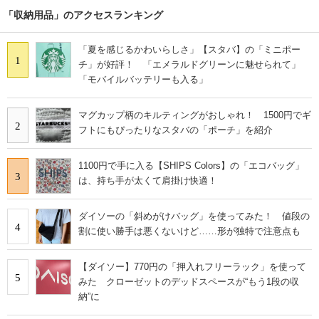
「収納用品」のアクセスランキング
「夏を感じるかわいらしさ」【スタバ】の「ミニポー
1
チ」が好評！ 「エメラルドグリーンに魅せられて」
「モバイルバッテリーも入る」
マグカップ柄のキルティングがおしゃれ！ 1500円でギ
2
フトにもぴったりなスタバの「ポーチ」を紹介
1100円で手に入る【SHIPS Colors】の「エコバッグ」
3
は、持ち手が太くて肩掛け快適！
ダイソーの「斜めがけバッグ」を使ってみた！ 値段の
4
割に使い勝手は悪くないけど……形が独特で注意点も
【ダイソー】770円の「押入れフリーラック」を使って
5
みた クローゼットのデッドスペースが“もう1段の収
納”に