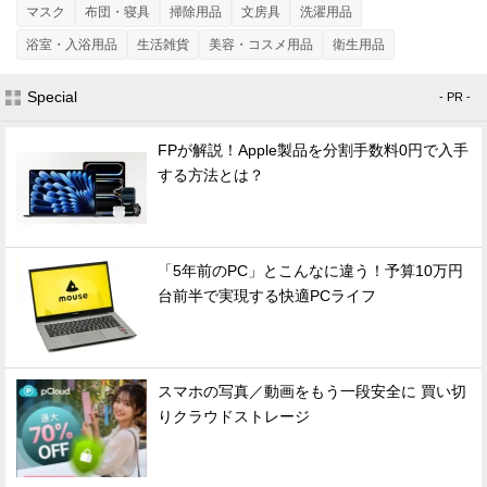
マスク
布団・寝具
掃除用品
文房具
洗濯用品
浴室・入浴用品
生活雑貨
美容・コスメ用品
衛生用品
Special
- PR -
FPが解説！Apple製品を分割手数料0円で入手
する方法とは？
「5年前のPC」とこんなに違う！予算10万円
台前半で実現する快適PCライフ
スマホの写真／動画をもう一段安全に 買い切
りクラウドストレージ