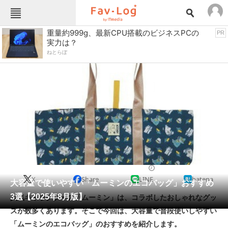
Fav-Logカテゴリー一覧
重量約999g、最新CPU搭載のビジネスPCの
PR
実力は？
TOP
アウトドア用品
ねとらぼ
インテリア・収納
おもちゃ・ホビー
カメラ
キッチン家電
キッチン用品
ゲーム
コンテンツ・サービス
スイーツ・お菓子
スポーツ・レジャー
スマホ・携帯電話
パソコン・タブレット
ファッション
生活雑貨
2025/08/26 19:20（公開）
X
Share
LINE
hatena
ペット
大容量で使いやすい「ムーミンのエコバッグ」おすすめ
家電
3選【2025年8月版】
人気キャラクターの「ムーミン」は、コラボしたおしゃれなグッ
工具・DIY
本・DVD・CD
ズが数多くあります。そこで今回は、大容量で普段使いしやすい
生活家電
生活用品
「ムーミンのエコバッグ」のおすすめを紹介します。