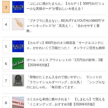
「ぷにぷに感がたまらん」【カルディ】500円台の“シュ
3
ールな黒猫ポーチ”が愛おしい＆使える！
「プチプラに見えない」BEAUTY＆YOUTHの3960円“チ
4
ェーンネックレス”が「高見え！」「合わせやすく素
敵」
【カルディ】800円台のネコ柄容器「サークルコンテに
5
ゃ」がかわいくて万能だった！ オンライン完売も納得
ポール・スミス アウトレットの「1万円台の財布」3選
6
【2026年8月版】
「荷物がたくさん入るので使いやすい」 ラシットの
7
「ラウンドショルダーバッグ」が人気！ 「シンプルな
のにおしゃれ」「毎日使ってます」
コミカルな表情に癒やされる！ 【しまむら】で買える
8
「ミニオングッズ」おすすめ3選【2026年8月版】