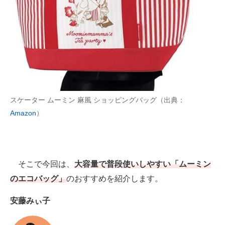
AI活用のいまが分かる
企業ITのトレンドを詳説
経営リーダーのコミュニティ
マーケ×ITの今がよく分かる
スケーター ムーミン 麻風 ショッピングバッグ（出典：
ITエンジニア向け専門サイト
Amazon
）
企業向けIT製品の総合サイト
IT製品の技術・比較・事例
そこで今回は、
大容量で普段使いしやすい「ムーミン
製造業のIT導入・活用を支援
のエコバッグ」
のおすすめを紹介します。
モノづくり技術者専門サイト
安藤みぃ子
エレクトロニクス専門サイト