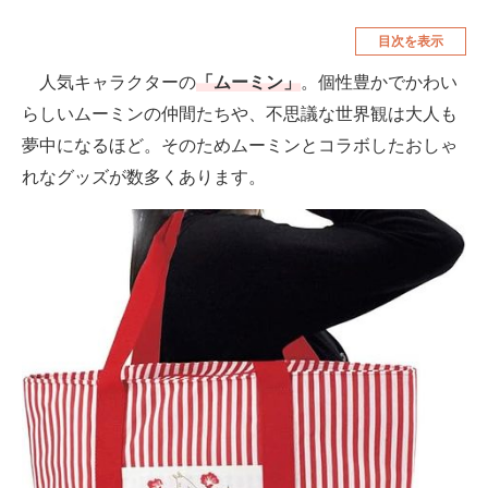
空調・季節家電
美容・コスメ
目次を表示
腕時計
車・バイク
人気キャラクターの
「ムーミン」
。個性豊かでかわい
らしいムーミンの仲間たちや、不思議な世界観は大人も
釣り具・釣り用品
食品・飲料・お酒
夢中になるほど。そのためムーミンとコラボしたおしゃ
食器・グラス・カトラリー
れなグッズが数多くあります。
メディア
注目記事を集めた総合ページ
ITの今と未来を見通す
スマホと通信の最新トレンド
進化するPCとデバイスの未来
好きが集まる 比べて選べる
ビジネスと働き方のヒント