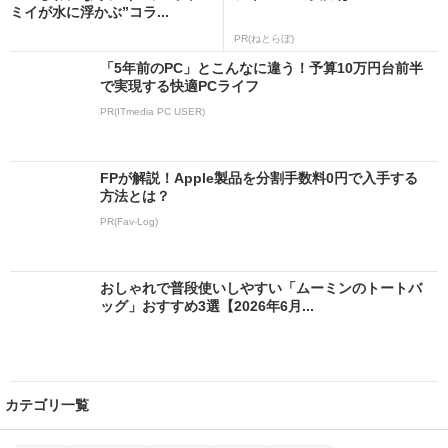
ミイが水に浮かぶ”コラ...
PR(ねとらぼ)
「5年前のPC」とこんなに違う！予算10万円台前半
で実現する快適PCライフ
PR(ITmedia PC USER)
FPが解説！Apple製品を分割手数料0円で入手する
方法とは？
PR(Fav-Log)
おしゃれで普段使いしやすい「ムーミンのトートバ
ッグ」おすすめ3選【2026年6月...
カテゴリ一覧