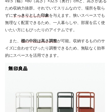
49.5（幅）×80（高さ）×32.5（奥行）cmと、高さがある
ため収納力抜群。それでいてスリムなので、場所を取ら
ずに
すっきりとした印象
を与えます。狭いスペースでも
無理なく配置できるため、一人暮らしや、部屋を広く使
いたい方にもぴったりのアイテムです。
また、
棚の中段は高さ調整
が可能。収納するもののサ
イズに合わせてぴったり調整できるため、無駄なく効率
的にスペースを活用できます。