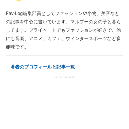
電子設計の基本と応用
Fav-Log編集部員としてファッションや小物、美容など
エネルギーの専門メディア
の記事を中心に書いています。マルプーの女の子と暮ら
してます。プライベートでもファッションが好きで、他
建設×テクノロジーの最前線
にも音楽、アニメ、カフェ、ウィンタースポーツなど多
ちょっと気になるネットの話題
趣味です。
→著者のプロフィールと記事一覧
advertisement