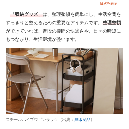
目次を表示
空調・季節家電
美容・コスメ
「収納グッズ」
は、整理整頓を簡単にし、生活空間を
腕時計
車・バイク
すっきりと整えるための重要なアイテムです。
整理整頓
釣り具・釣り用品
食品・飲料・お酒
ができていれば、普段の掃除の快適さや、日々の時短に
もつながり、生活環境が整います。
食器・グラス・カトラリー
メディア
注目記事を集めた総合ページ
ITの今と未来を見通す
スマホと通信の最新トレンド
進化するPCとデバイスの未来
好きが集まる 比べて選べる
スチールパイプワゴンラック（出典：
無印良品
）
ビジネスと働き方のヒント