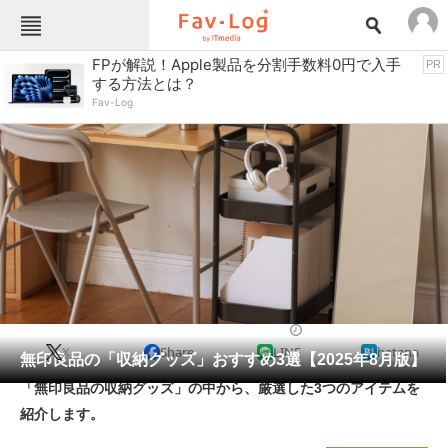
Fav-Logカテゴリー一覧
FPが解説！Apple製品を分割手数料0円で入手
PR
する方法とは？
TOP
アウトドア用品
Fav-Log
インテリア・収納
おもちゃ・ホビー
カメラ
キッチン家電
キッチン用品
ゲーム
コンテンツ・サービス
スイーツ・お菓子
スポーツ・レジャー
スマホ・携帯電話
パソコン・タブレット
ファッション
収納用品
2025/08/29 17:20（公開）
X
Share
LINE
hatena
ペット
無印良品の「収納グッズ」おすすめ3選【2025年8月版】
家電
「無印良品の収納グッズ」の中から、厳選した3つのアイテムを
工具・DIY
本・DVD・CD
紹介します。
生活家電
生活用品