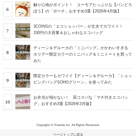
触り心地がポイント！ ユーモアたっぷりな【パンどろ
6
ぼう】の「ポーチ」おすすめ3選【2026年4月版】
3COINSの「エコショッパー」が丈夫でカワイイ！
7
330円の大容量＆おしゃれなエコバッグ
ディーン＆デルーカの「ミニバッグ」がかわいすぎる
8
ホリデー限定カラーのミニバッグ＆ミニトートを買って
みた
限定カラーもカワイイ【ディーン＆デルーカ】「ショッ
9
ピングバッグSOHOグリーン」を使ってみた
お弁当が傾かない！ 高コスパな「マチ付きエコバッ
10
グ」おすすめ3選【2026年3月版】
Copyright © ITmedia Inc. All Rights Reserved.
ページトップに戻る