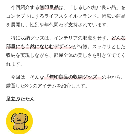
今回紹介する
無印良品
は、「しるしの無い良い品」を
AI活用のいまが分かる
コンセプトにするライフスタイルブランド。幅広い商品
を展開し、性別や年代問わず支持されています。
企業ITのトレンドを詳説
特に収納グッズは、インテリアの邪魔をせず、
どんな
経営リーダーのコミュニティ
部屋にも自然になじむデザイン
が特徴。スッキリとした
マーケ×ITの今がよく分かる
収納を実現しながら、部屋全体の美しさを引き立ててく
れます。
ITエンジニア向け専門サイト
企業向けIT製品の総合サイト
今回は、そんな
「無印良品の収納グッズ」
の中から、
厳選した3つのアイテムを紹介します。
IT製品の技術・比較・事例
足立ぷたたん
製造業のIT導入・活用を支援
モノづくり技術者専門サイト
エレクトロニクス専門サイト