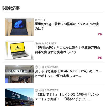
関連記事
ねとらぼ
重量約999g、最新CPU搭載のビジネスPCの実
力は？
PR
ITmedia PC USER
「5年前のPC」とこんなに違う！予算10万円台
前半で実現する快適PCライフ
PR
公開 2026/08/02
おしゃれで独特【DEAN ＆ DELUCA】の「コー
ヒーボトル」で夏の水出しコー...
公開 2026/07/27
「2枚目です！」【カインズ】1480円「サンシ
ェード」が好評！ 「明るいままで、...