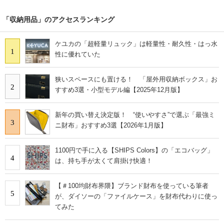
「収納用品」のアクセスランキング
ケユカの「超軽量リュック」は軽量性・耐久性・はっ水
1
性に優れていた
狭いスペースにも置ける！ 「屋外用収納ボックス」お
2
すすめ3選・小型モデル編【2025年12月版】
新年の買い替え決定版！ “使いやすさ”で選ぶ「最強ミ
3
ニ財布」おすすめ3選【2026年1月版】
1100円で手に入る【SHIPS Colors】の「エコバッグ」
4
は、持ち手が太くて肩掛け快適！
【＃100均財布界隈】ブランド財布を使っている筆者
5
が、ダイソーの「ファイルケース」を財布代わりに使っ
てみた