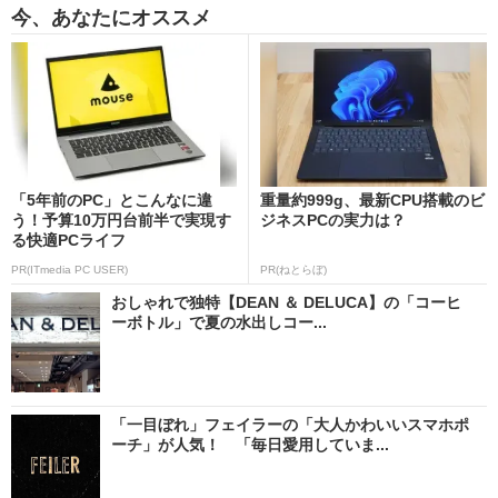
今、あなたにオススメ
「5年前のPC」とこんなに違
重量約999g、最新CPU搭載のビ
う！予算10万円台前半で実現す
ジネスPCの実力は？
る快適PCライフ
PR(ITmedia PC USER)
PR(ねとらぼ)
おしゃれで独特【DEAN ＆ DELUCA】の「コーヒ
ーボトル」で夏の水出しコー...
「一目ぼれ」フェイラーの「大人かわいいスマホポ
ーチ」が人気！ 「毎日愛用していま...