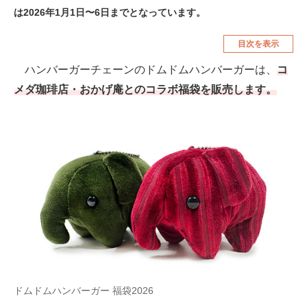
は2026年1月1日〜6日までとなっています。
空調・季節家電
美容・コスメ
目次を表示
腕時計
車・バイク
ハンバーガーチェーンのドムドムハンバーガーは、
コ
釣り具・釣り用品
食品・飲料・お酒
メダ珈琲店・おかげ庵とのコラボ福袋を販売します。
食器・グラス・カトラリー
メディア
注目記事を集めた総合ページ
ITの今と未来を見通す
スマホと通信の最新トレンド
進化するPCとデバイスの未来
好きが集まる 比べて選べる
ドムドムハンバーガー 福袋2026
ビジネスと働き方のヒント