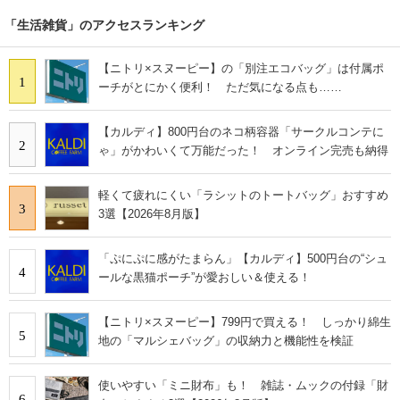
「生活雑貨」のアクセスランキング
【ニトリ×スヌーピー】の「別注エコバッグ」は付属ポ
1
ーチがとにかく便利！ ただ気になる点も……
【カルディ】800円台のネコ柄容器「サークルコンテに
2
ゃ」がかわいくて万能だった！ オンライン完売も納得
軽くて疲れにくい「ラシットのトートバッグ」おすすめ
3
3選【2026年8月版】
「ぷにぷに感がたまらん」【カルディ】500円台の“シュ
4
ールな黒猫ポーチ”が愛おしい＆使える！
【ニトリ×スヌーピー】799円で買える！ しっかり綿生
5
地の「マルシェバッグ」の収納力と機能性を検証
使いやすい「ミニ財布」も！ 雑誌・ムックの付録「財
6