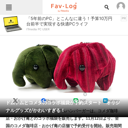
Fav-Logカテゴリー一覧
「5年前のPC」とこんなに違う！予算10万円
PR
台前半で実現する快適PCライフ
TOP
アウトドア用品
ITmedia PC USER
インテリア・収納
おもちゃ・ホビー
カメラ
キッチン家電
キッチン用品
ゲーム
コンテンツ・サービス
スイーツ・お菓子
スポーツ・レジャー
スマホ・携帯電話
パソコン・タブレット
ファッション
生活雑貨
2025/11/12 14:50（公開）
X
Share
LINE
hatena
ペット
ドムドムとコメダのコラボ福袋が予約スタート オリジ
家電
ナルグッズがかわいすぎる！
ハンバーガーチェーンのドムドムハンバーガーは、コメダ珈琲
工具・DIY
本・DVD・CD
店・おかげ庵とのコラボ福袋を販売します。11月12日より、全
生活家電
生活用品
国のコメダ珈琲店・おかげ庵の店舗で予約受付を開始。販売期間