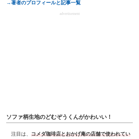
→著者のプロフィールと記事一覧
電子設計の基本と応用
advertisement
エネルギーの専門メディア
建設×テクノロジーの最前線
ちょっと気になるネットの話題
ソファ柄生地のどむぞうくんがかわいい！
注目は、
コメダ珈琲店とおかげ庵の店舗で使われてい