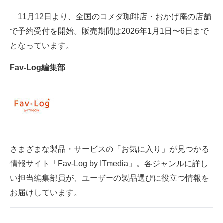
11月12日より、全国のコメダ珈琲店・おかげ庵の店舗
AI活用のいまが分かる
で予約受付を開始。販売期間は2026年1月1日〜6日まで
企業ITのトレンドを詳説
となっています。
経営リーダーのコミュニティ
Fav-Log編集部
マーケ×ITの今がよく分かる
ITエンジニア向け専門サイト
企業向けIT製品の総合サイト
さまざまな製品・サービスの「お気に入り」が見つかる
IT製品の技術・比較・事例
情報サイト「Fav-Log by ITmedia」。各ジャンルに詳し
製造業のIT導入・活用を支援
い担当編集部員が、ユーザーの製品選びに役立つ情報を
モノづくり技術者専門サイト
お届けしています。
エレクトロニクス専門サイト