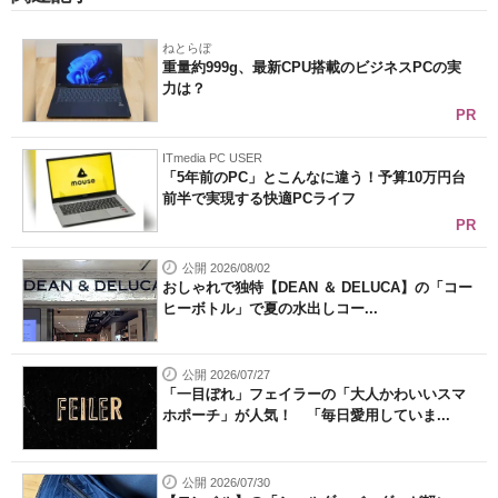
ねとらぼ
重量約999g、最新CPU搭載のビジネスPCの実
力は？
PR
ITmedia PC USER
「5年前のPC」とこんなに違う！予算10万円台
前半で実現する快適PCライフ
PR
公開 2026/08/02
おしゃれで独特【DEAN ＆ DELUCA】の「コー
ヒーボトル」で夏の水出しコー...
公開 2026/07/27
「一目ぼれ」フェイラーの「大人かわいいスマ
ホポーチ」が人気！ 「毎日愛用していま...
公開 2026/07/30