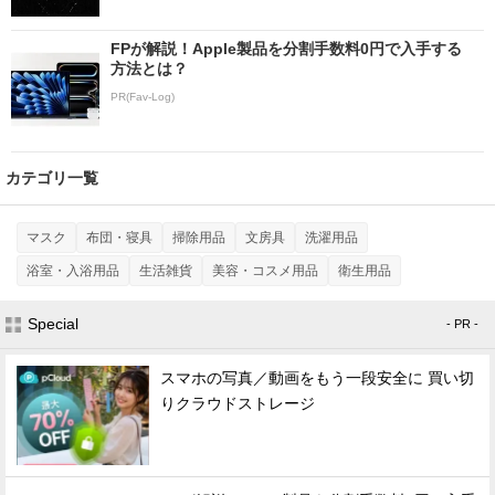
FPが解説！Apple製品を分割手数料0円で入手する
方法とは？
PR(Fav-Log)
カテゴリ一覧
マスク
布団・寝具
掃除用品
文房具
洗濯用品
浴室・入浴用品
生活雑貨
美容・コスメ用品
衛生用品
Special
- PR -
スマホの写真／動画をもう一段安全に 買い切
りクラウドストレージ