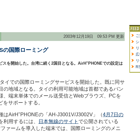
ご
2003年12月19日 09:53 PM 更新
シ
リ
Sの国際ローミング
広
リ
スを開始した。台湾に続く2国目となる。AirH"PHONEでの設定は
R
ットがタイでの国際ローミングサービスを開始した。既に同サ
目の地域となる。タイの利用可能地域は首都であるバン
様、端末単体でのメール送受信とWebブラウズ、PCを
などをサポートする。
H"PHONEの「AH-J3001V/J3002V」（
4月7日の
を利用するには、
日本無線のサイト
で公開されている
要。新ファームを導入した端末では、国際ローミングのメニ