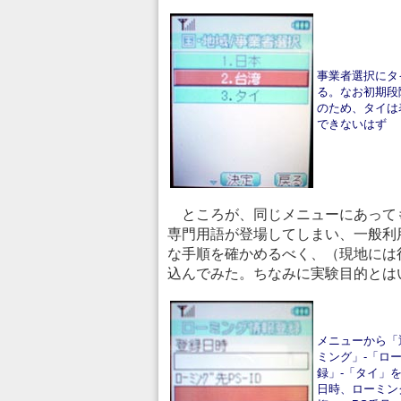
事業者選択にタ
る。なお初期段
のため、タイは
できないはず
ところが、同じメニューにあっても
専門用語が登場してしまい、一般利
な手順を確かめるべく、（現地には
込んでみた。ちなみに実験目的とはい
メニューから「
ミング」-「ロ
録」-「タイ」
日時、ローミング