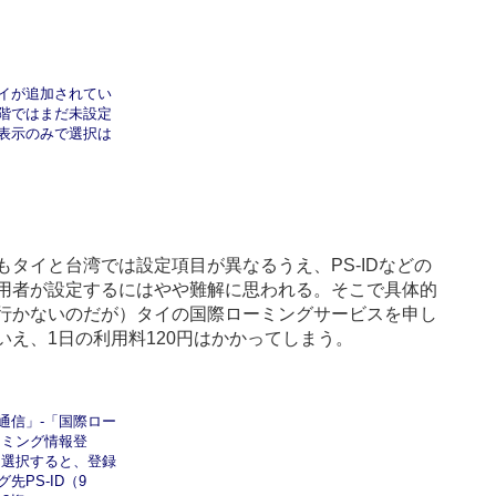
イが追加されてい
階ではまだ未設定
表示のみで選択は
タイと台湾では設定項目が異なるうえ、PS-IDなどの
用者が設定するにはやや難解に思われる。そこで具体的
行かないのだが）タイの国際ローミングサービスを申し
え、1日の利用料120円はかかってしまう。
通信」-「国際ロー
ーミング情報登
を選択すると、登録
先PS-ID（9