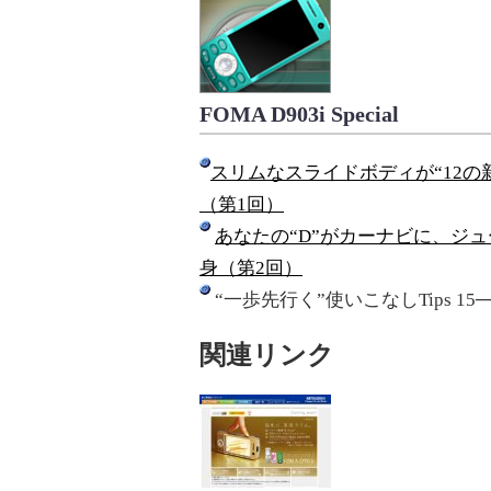
FOMA D903i Special
スリムなスライドボディが“12の新
（第1回）
あなたの“D”がカーナビに、ジュ
身（第2回）
“一歩先行く”使いこなしTips 15─
関連リンク