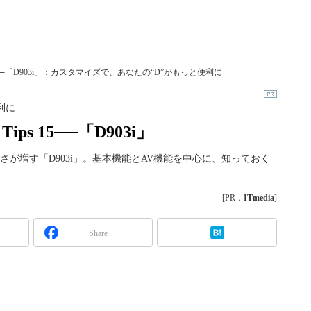
5──「D903i」：カスタマイズで、あなたの“D”がもっと便利に
利に
s 15──「D903i」
が増す「D903i」。基本機能とAV機能を中心に、知っておく
[PR，
ITmedia
]
Share