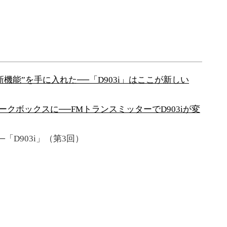
機能”を手に入れた──「D903i」はここが新しい
ークボックスに──FMトランスミッターでD903iが変
─「D903i」（第3回）