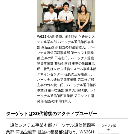
W62SHの開発陣。前列左から通信シス
テム事業本部 パーソナル通信第四事業
部 商品企画部 担当の都築郁雄氏、パー
ソナル通信第四事業部 第一ソフト開発
部 主事の和田浩志氏、パーソナル通信
第四事業部 商品企画部 主事の飯田麻巳
氏。後列は左から通信システム事業本部
デザインセンター 係長の三好康彦氏、
パーソナル通信第四事業部 第二技術部
主事の竹本貴一氏、パーソナル通信第四
事業部 第一技術部 主事の川崎勲氏、パ
ーソナル通信第四事業部 第二ソフト開
発部 担当の津田雄大氏
ターゲットは30代前後のアクティブユーザー
通信システム事業本部 パーソナル通信第四事
業部 商品企画部 担当の都築郁雄氏は、W62SH