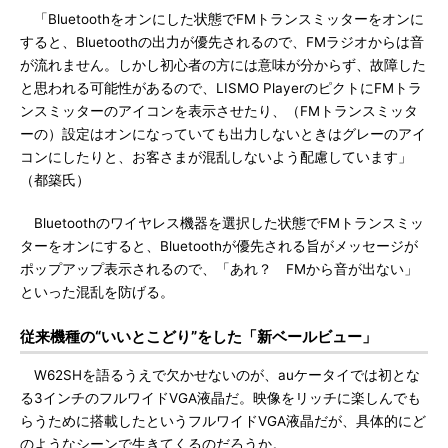
「Bluetoothをオンにした状態でFMトランスミッターをオンに
すると、Bluetoothの出力が優先されるので、FMラジオからは音
が流れません。しかし初心者の方には意味が分からず、故障した
と思われる可能性があるので、LISMO PlayerのピクトにFMトラ
ンスミッターのアイコンを表示させたり、（FMトランスミッタ
ーの）設定はオンになっていても出力しないときはグレーのアイ
コンにしたりと、お客さまが混乱しないよう配慮しています」
（都築氏）
Bluetoothのワイヤレス機器を選択した状態でFMトランスミッ
ターをオンにすると、Bluetoothが優先される旨がメッセージが
ポップアップ表示されるので、「あれ？ FMから音が出ない」
といった混乱を防げる。
従来機種の“いいとこどり”をした「新ベールビュー」
W62SHを語るうえで欠かせないのが、auケータイでは初とな
る3インチのフルワイドVGA液晶だ。映像をリッチに楽しんでも
らうために搭載したというフルワイドVGA液晶だが、具体的にど
のようなシーンで生きてくるのだろうか。