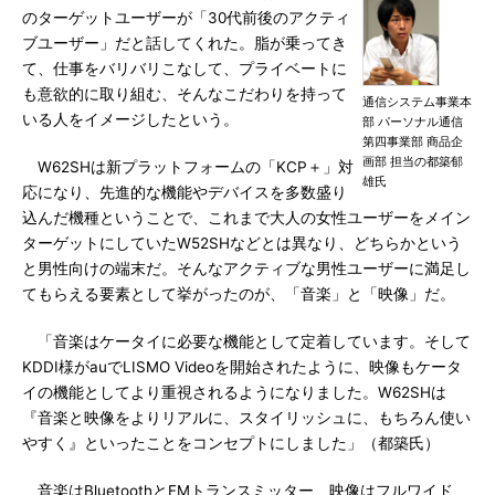
のターゲットユーザーが「30代前後のアクティ
ブユーザー」だと話してくれた。脂が乗ってき
て、仕事をバリバリこなして、プライベートに
も意欲的に取り組む、そんなこだわりを持って
通信システム事業本
いる人をイメージしたという。
部 パーソナル通信
第四事業部 商品企
画部 担当の都築郁
W62SHは新プラットフォームの「KCP＋」対
雄氏
応になり、先進的な機能やデバイスを多数盛り
込んだ機種ということで、これまで大人の女性ユーザーをメイン
ターゲットにしていたW52SHなどとは異なり、どちらかという
と男性向けの端末だ。そんなアクティブな男性ユーザーに満足し
てもらえる要素として挙がったのが、「音楽」と「映像」だ。
「音楽はケータイに必要な機能として定着しています。そして
KDDI様がauでLISMO Videoを開始されたように、映像もケータ
イの機能としてより重視されるようになりました。W62SHは
『音楽と映像をよりリアルに、スタイリッシュに、もちろん使い
やすく』といったことをコンセプトにしました」（都築氏）
音楽はBluetoothとFMトランスミッター、映像はフルワイド