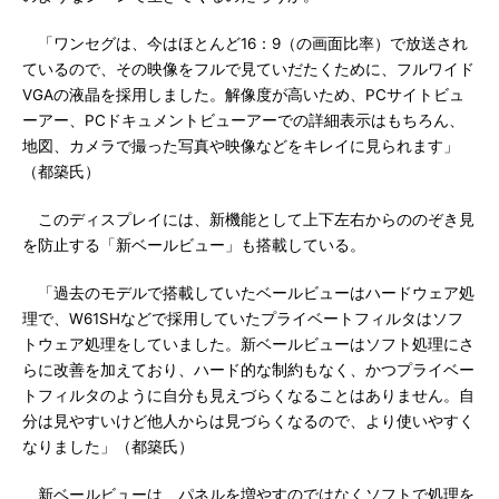
「ワンセグは、今はほとんど16：9（の画面比率）で放送され
ているので、その映像をフルで見ていだたくために、フルワイド
VGAの液晶を採用しました。解像度が高いため、PCサイトビュ
ーアー、PCドキュメントビューアーでの詳細表示はもちろん、
地図、カメラで撮った写真や映像などをキレイに見られます」
（都築氏）
このディスプレイには、新機能として上下左右からののぞき見
を防止する「新ベールビュー」も搭載している。
「過去のモデルで搭載していたベールビューはハードウェア処
理で、W61SHなどで採用していたプライベートフィルタはソフ
トウェア処理をしていました。新ベールビューはソフト処理にさ
らに改善を加えており、ハード的な制約もなく、かつプライベー
トフィルタのように自分も見えづらくなることはありません。自
分は見やすいけど他人からは見づらくなるので、より使いやすく
なりました」（都築氏）
新ベールビューは、パネルを増やすのではなくソフトで処理を