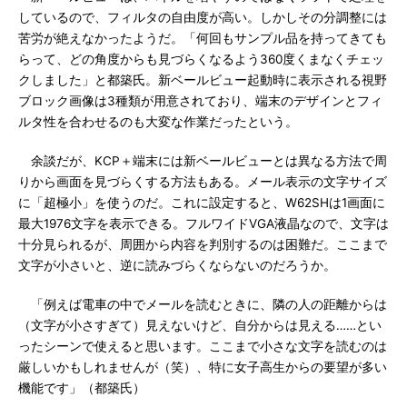
しているので、フィルタの自由度が高い。しかしその分調整には
苦労が絶えなかったようだ。「何回もサンプル品を持ってきても
らって、どの角度からも見づらくなるよう360度くまなくチェッ
クしました」と都築氏。新ベールビュー起動時に表示される視野
ブロック画像は3種類が用意されており、端末のデザインとフィ
ルタ性を合わせるのも大変な作業だったという。
余談だが、KCP＋端末には新ベールビューとは異なる方法で周
りから画面を見づらくする方法もある。メール表示の文字サイズ
に「超極小」を使うのだ。これに設定すると、W62SHは1画面に
最大1976文字を表示できる。フルワイドVGA液晶なので、文字は
十分見られるが、周囲から内容を判別するのは困難だ。ここまで
文字が小さいと、逆に読みづらくならないのだろうか。
「例えば電車の中でメールを読むときに、隣の人の距離からは
（文字が小さすぎて）見えないけど、自分からは見える……とい
ったシーンで使えると思います。ここまで小さな文字を読むのは
厳しいかもしれませんが（笑）、特に女子高生からの要望が多い
機能です」（都築氏）