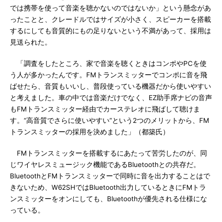
では携帯を使って音楽を聴かないのではないか」という懸念があ
ったことと、クレードルではサイズが小さく、スピーカーを搭載
するにしても音質的にもの足りないという不満があって、採用は
見送られた。
「調査をしたところ、家で音楽を聴くときはコンポやPCを使
う人が多かったんです。FMトランスミッターでコンポに音を飛
ばせたら、音質もいいし、普段使っている機器だから使いやすい
と考えました。車の中では音楽だけでなく、EZ助手席ナビの音声
もFMトランスミッター経由でカーステレオに飛ばして聴けま
す。“高音質でさらに使いやすい”という2つのメリットから、FM
トランスミッターの採用を決めました」（都築氏）
FMトランスミッターを搭載するにあたって苦労したのが、同
じワイヤレスミュージック機能であるBluetoothとの共存だ。
BluetoothとFMトランスミッターで同時に音を出力することはで
きないため、W62SHではBluetooth出力しているときにFMトラ
ンスミッターをオンにしても、Bluetoothが優先される仕様にな
っている。