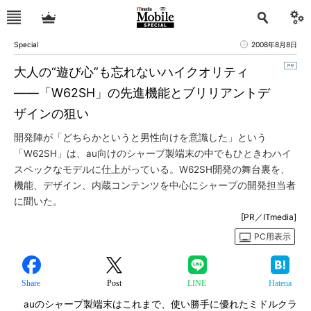
Special
2008年8月8日
大人の“遊び心”も忘れないハイクオリティ
――「W62SH」の先進機能とブリリアントデ
ザインの狙い
開発陣が「どちらかというと男性向けを意識した」という
「W62SH」は、au向けのシャープ製端末の中でもひときわハイ
スペックなモデルに仕上がっている。W62SH開発の舞台裏を、
機能、デザイン、内蔵コンテンツを中心にシャープの開発担当者
に聞いた。
[PR／ITmedia]
PC用表示
Share
Post
LINE
Hatena
auのシャープ製端末はこれまで、使い勝手に優れたミドルクラ