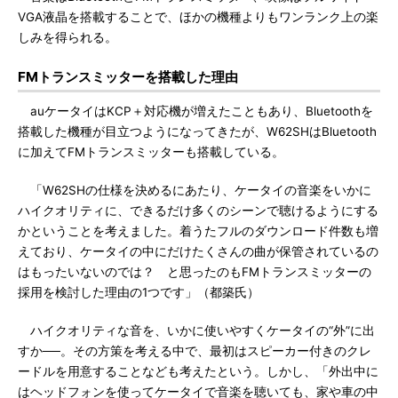
VGA液晶を搭載することで、ほかの機種よりもワンランク上の楽
しみを得られる。
FMトランスミッターを搭載した理由
auケータイはKCP＋対応機が増えたこともあり、Bluetoothを
搭載した機種が目立つようになってきたが、W62SHはBluetooth
に加えてFMトランスミッターも搭載している。
「W62SHの仕様を決めるにあたり、ケータイの音楽をいかに
ハイクオリティに、できるだけ多くのシーンで聴けるようにする
かということを考えました。着うたフルのダウンロード件数も増
えており、ケータイの中にだけたくさんの曲が保管されているの
はもったいないのでは？ と思ったのもFMトランスミッターの
採用を検討した理由の1つです」（都築氏）
ハイクオリティな音を、いかに使いやすくケータイの“外”に出
すか──。その方策を考える中で、最初はスピーカー付きのクレ
ードルを用意することなども考えたという。しかし、「外出中に
はヘッドフォンを使ってケータイで音楽を聴いても、家や車の中