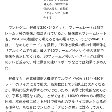
備える。視聴中に着
信があると、自動的
にタイムシフトが動
作する
ワンセグは、解像度320×240ドット、フレームレートは15フ
レーム／秒の映像が放送されているが、解像度もフレームレート
も、W64SHの性能から考えるともの足りない。そこでW64SH
は、「なめらかモード」を搭載して映像と映像の間の中間画像を
リアルタイムで生成。最大で30フレーム／秒という倍の速度で
映像を表示してくれる。30フレーム／秒というスペックは通常
のテレビ並みで、特に動きの速いスポーツなどでは効果てきめん
だ。
解像度も、画素補間拡大機能でフルワイドVGA（854×480ド
ット）のサイズにまで拡大。画素数にして5倍以上に大きくなる
が、単純に拡大表示するのではないため、表示は比較的なめらか
で、字幕も問題なく読むことができる。LISMO Videoでの視聴と
同様、本体を横に傾けるだけで横画面のフルサイズ表示となるの
も便利だ。ちなみにワンセグは「ダビング10」に対応しており、