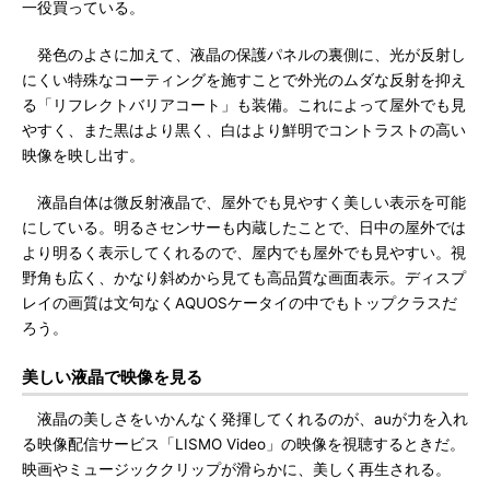
一役買っている。
発色のよさに加えて、液晶の保護パネルの裏側に、光が反射し
にくい特殊なコーティングを施すことで外光のムダな反射を抑え
る「リフレクトバリアコート」も装備。これによって屋外でも見
やすく、また黒はより黒く、白はより鮮明でコントラストの高い
映像を映し出す。
液晶自体は微反射液晶で、屋外でも見やすく美しい表示を可能
にしている。明るさセンサーも内蔵したことで、日中の屋外では
より明るく表示してくれるので、屋内でも屋外でも見やすい。視
野角も広く、かなり斜めから見ても高品質な画面表示。ディスプ
レイの画質は文句なくAQUOSケータイの中でもトップクラスだ
ろう。
美しい液晶で映像を見る
液晶の美しさをいかんなく発揮してくれるのが、auが力を入れ
る映像配信サービス「LISMO Video」の映像を視聴するときだ。
映画やミュージッククリップが滑らかに、美しく再生される。