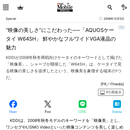
Special
2008年12月5日
“映像の美しさ”にこだわった──「AQUOSケー
タイ W64SH」 鮮やかなフルワイドVGA液晶の
魅力
KDDIが2008年秋冬商戦向けケータイのキーワードとして掲げた
「映像美」。シャープが開発した「W64SH」は、ケータイで見
る映像の美しさを追求したという、映像美を象徴する端末の1つ
だ。
[PR／ITmedia]
PC用表示
Share
Post
LINE
Hatena
KDDIは、2008年秋冬モデルのキーワードを「映像美」とし、
ワンセグやLISMO Videoといった映像コンテンツを美しく楽しめ