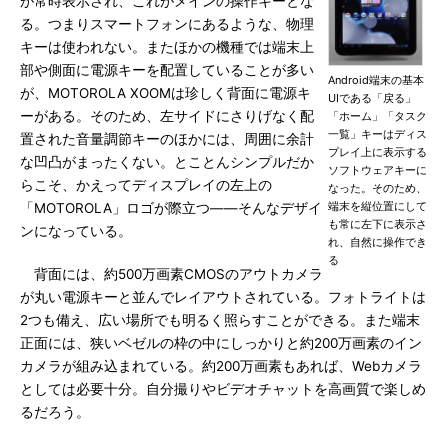
が常時表示され、これがメインの操作キーとな
る。つまりスマートフォンにあるような、物理
キーは使われない。またほかの機種では端末上
部や側面に電源キーを配置していることが多い
Android端末の基本
が、MOTOROLA XOOMは珍しく背面に電源キ
UIである「戻る」
ーがある。そのため、左サイドにさりげなく配
「ホーム」「タスク
一覧」キーはディス
置された音量調節キーのほかには、周囲に余計
プレイ上に表示する
な凹凸がまったくない。とことんシンプルだか
ソフトウェアキーに
らこそ、かえってディスプレイの左上の
なった。そのため、
端末を縦位置にして
「MOTOROLA」ロゴが際立つ――そんなデザイ
も常に左下に表示さ
ンになっている。
れ、自然に操作でき
る
背面には、約500万画素CMOSのアウトカメラ
が丸い電源キーと並んでレイアウトされている。フォトライトは
2つも備え、広い場所でも明るく照らすことができる。また端末
正面には、狭いベゼルの枠の中にしっかりと約200万画素のイン
カメラが組み込まれている。約200万画素もあれば、Webカメラ
としては必要十分。自分撮りやビデオチャットを高画質で楽しめ
るだろう。