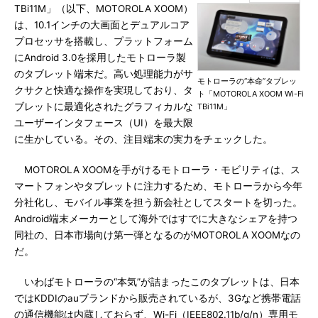
TBi11M」（以下、MOTOROLA XOOM）
は、10.1インチの大画面とデュアルコア
プロセッサを搭載し、プラットフォーム
にAndroid 3.0を採用したモトローラ製
のタブレット端末だ。高い処理能力がサ
モトローラの“本命”タブレッ
クサクと快適な操作を実現しており、タ
ト「MOTOROLA XOOM Wi-Fi
ブレットに最適化されたグラフィカルな
TBi11M」
ユーザーインタフェース（UI）を最大限
に生かしている。その、注目端末の実力をチェックした。
MOTOROLA XOOMを手がけるモトローラ・モビリティは、ス
マートフォンやタブレットに注力するため、モトローラから今年
分社化し、モバイル事業を担う新会社としてスタートを切った。
Android端末メーカーとして海外ではすでに大きなシェアを持つ
同社の、日本市場向け第一弾となるのがMOTOROLA XOOMなの
だ。
いわばモトローラの“本気”が詰まったこのタブレットは、日本
ではKDDIのauブランドから販売されているが、3Gなど携帯電話
の通信機能は内蔵しておらず、Wi-Fi（IEEE802.11b/g/n）専用モ