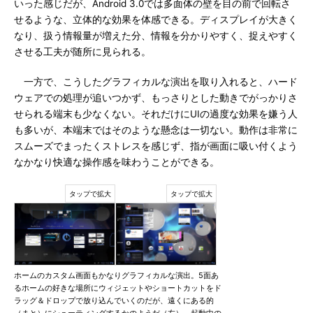
いった感じだが、Android 3.0では多面体の壁を目の前で回転さ
せるような、立体的な効果を体感できる。ディスプレイが大きく
なり、扱う情報量が増えた分、情報を分かりやすく、捉えやすく
させる工夫が随所に見られる。
一方で、こうしたグラフィカルな演出を取り入れると、ハード
ウェアでの処理が追いつかず、もっさりとした動きでがっかりさ
せられる端末も少なくない。それだけにUIの過度な効果を嫌う人
も多いが、本端末ではそのような懸念は一切ない。動作は非常に
スムーズでまったくストレスを感じず、指が画面に吸い付くよう
なかなり快適な操作感を味わうことができる。
ホームのカスタム画面もかなりグラフィカルな演出。5面あ
るホームの好きな場所にウィジェットやショートカットをド
ラッグ＆ドロップで放り込んでいくのだが、遠くにある的