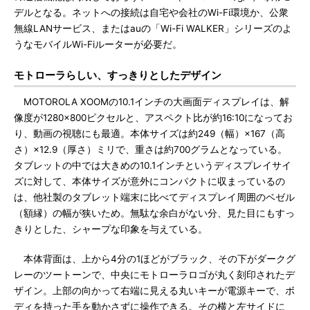
デルとなる。ネットへの接続は自宅や会社のWi-Fi環境か、公衆
無線LANサービス、またはauの「Wi-Fi WALKER」シリーズのよ
うなモバイルWi-Fiルーターが必要だ。
モトローラらしい、すっきりとしたデザイン
MOTOROLA XOOMの10.1インチの大画面ディスプレイは、解
像度が1280×800ピクセルと、アスペクト比が約16:10になってお
り、動画の視聴にも最適。本体サイズは約249（幅）×167（高
さ）×12.9（厚さ）ミリで、重さは約700グラムとなっている。
タブレットの中では大きめの10.1インチというディスプレイサイ
ズに対して、本体サイズが意外にコンパクトに収まっているの
は、他社製のタブレット端末に比べてディスプレイ周囲のベゼル
（額縁）の幅が狭いため。無駄な余白がない分、見た目にもすっ
きりとした、シャープな印象を与えている。
本体背面は、上から4分の1ほどがブラック、その下がダークグ
レーのツートーンで、中央にモトローラロゴが丸く刻印されたデ
ザイン。上部の向かって右端に見える丸いキーが電源キーで、ボ
ディを持った手を動かさずに操作できる。その横と左サイドに