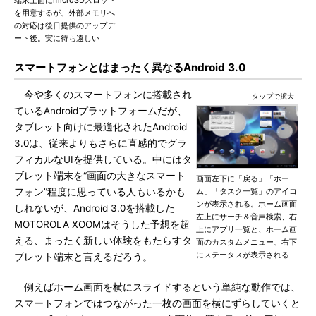
端末上面にmicroSDスロット
を用意するが、外部メモリへ
の対応は後日提供のアップデ
ート後。実に待ち遠しい
スマートフォンとはまったく異なるAndroid 3.0
今や多くのスマートフォンに搭載され
ているAndroidプラットフォームだが、
タブレット向けに最適化されたAndroid
3.0は、従来よりもさらに直感的でグラ
フィカルなUIを提供している。中にはタ
ブレット端末を“画面の大きなスマート
画面左下に「戻る」「ホー
フォン”程度に思っている人もいるかも
ム」「タスク一覧」のアイコ
ンが表示される。ホーム画面
しれないが、Android 3.0を搭載した
左上にサーチ＆音声検索、右
MOTOROLA XOOMはそうした予想を超
上にアプリ一覧と、ホーム画
える、まったく新しい体験をもたらすタ
面のカスタムメニュー、右下
にステータスが表示される
ブレット端末と言えるだろう。
例えばホーム画面を横にスライドするという単純な動作では、
スマートフォンではつながった一枚の画面を横にずらしていくと