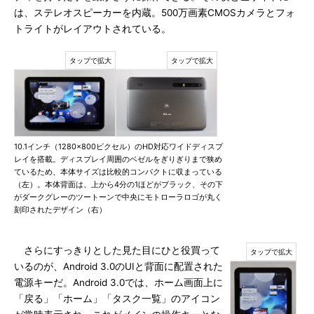
は、ステレオスピーカーを内蔵。500万画素CMOSカメラとフォ
トライトがレイアウトされている。
10.1インチ（1280×800ピクセル）のHD対応ワイドディスプ
レイを搭載。ディスプレイ周囲のベゼルをぎりぎりまで狭め
ているため、本体サイズは比較的コンパクトに収まっている
（左）。本体背面は、上から4分の1ほどがブラック、その下
がダークグレーのツートーンで中央にモトローラロゴが丸く
刻印されたデザイン（右）
さらにすっきりとした見た目にひと役買って
いるのが、Android 3.0のUIと背面に配置された
電源キーだ。Android 3.0では、ホーム画面上に
「戻る」「ホーム」「タスク一覧」のアイコン