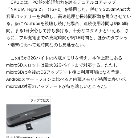
CPUには、PC並の処理能力を誇るデュアルコアチップ
「NVIDIA Tegra 2」（1GHz）を採用した。併せて3250mAhの大
容量バッテリーを内蔵し、高速処理と長時間駆動を両立させてい
る。仮にYouTubeを視聴し続けた場合、連続使用時間は約8.5時
間。まる1日安心して持ち歩ける、十分なスタミナといえる。さ
らに、フル充電までの充電時間が約1.5時間と、ほかのタブレッ
ト端末に比べて短時間なのも見逃せない。
このほか32Gバイトの内蔵メモリを備え、本体上部にある
microSDスロットは最大32Gバイトまで対応する。ただし
microSDは今後のOSアップデート後に利用可能になる予定。
Androidスマートフォンに比べると内蔵メモリが格段に多いが、
microSD対応のアップデートが待ち遠しいところだ。