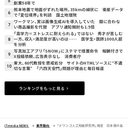
5
創業58年で
熊本地震で地面がずれた場所、35kmの線状に 衛星データ
6
で「変位境界」を判読 国土地理院
ワークマン、実は画像生成AIを導入していた 間に合わな
7
い商品撮影を代替 アプリ通知開封も1.5倍
「高学力＝ストレスに耐えられる」ではない 秀才が苦しむ
一方、収入・満足度が高いのは…… 医学生・医師1000人超
8
を分析
写真加工アプリ「SNOW」にステマで措置命令 報酬付きで
9
X投稿依頼、広告表示なし 消費者庁
東大、60代教授を懲戒処分 サイトのHTMLソースに“不適
10
切な言葉” 「六四天安門」問題が理由と毎日報道
ランキングをもっと見る
ITmedia NEWS
業界動向
「ドワンゴ人工知能研究所」発足 日本発の高