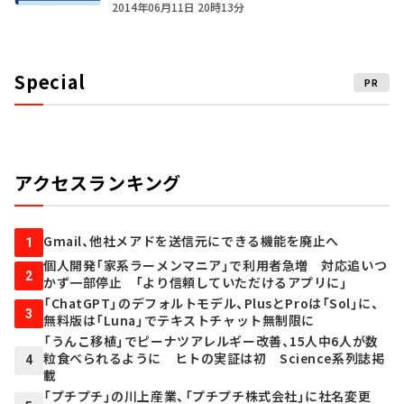
2014年06月11日 20時13分
Special
PR
アクセスランキング
Gmail、他社メアドを送信元にできる機能を廃止へ
1
個人開発「家系ラーメンマニア」で利用者急増 対応追いつ
2
かず一部停止 「より信頼していただけるアプリに」
「ChatGPT」のデフォルトモデル、PlusとProは「Sol」に、
3
無料版は「Luna」でテキストチャット無制限に
「うんこ移植」でピーナツアレルギー改善、15人中6人が数
粒食べられるように ヒトの実証は初 Science系列誌掲
4
載
「プチプチ」の川上産業、「プチプチ株式会社」に社名変更