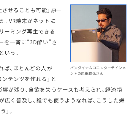
せることも可能」――原
る。VR端末がネットに
リーミング再生できる
を一斉に“3D酔い”さ
という。
れば、ほとんどの人が
バンダイナムコエンターテインメ
ントの原田勝弘さん
コンテンツを作れる」と
影響が残り、食欲を失うケースも考えられ、経済損
末が広く普及し、誰でも使うようなれば、こうした嫌
う」。