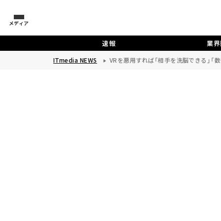
メディア
速報
業界
ITmedia NEWS
VRを悪用すれば「相手を洗脳できる」「