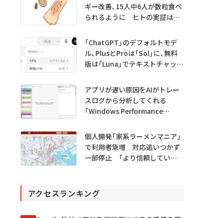
ギー改善、15人中6人が数粒食べ
られるように ヒトの実証は
初 Science系列誌掲載
「ChatGPT」のデフォルトモデ
ル、PlusとProは「Sol」に、無料
版は「Luna」でテキストチャット
無制限に
アプリが遅い原因をAIがトレー
スログから分析してくれる
「Windows Performance
Analyzer MCP」 Microsoftが
プレビュー公開
個人開発「家系ラーメンマニア」
で利用者急増 対応追いつかず
一部停止 「より信頼していた
だけるアプリに」
アクセスランキング