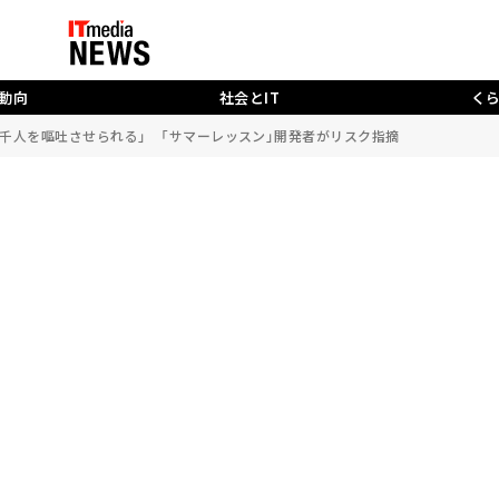
動向
社会とIT
く
数千人を嘔吐させられる」 「サマーレッスン」開発者がリスク指摘