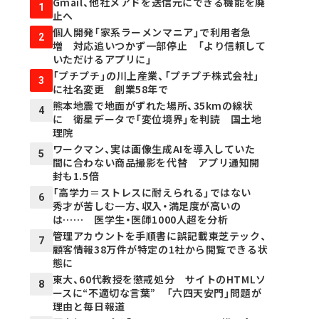
Gmail、他社メアドを送信元にできる機能を廃
1
止へ
個人開発「家系ラーメンマニア」で利用者急
2
増 対応追いつかず一部停止 「より信頼して
いただけるアプリに」
「プチプチ」の川上産業、「プチプチ株式会社」
3
に社名変更 創業58年で
熊本地震で地面がずれた場所、35kmの線状
4
に 衛星データで「変位境界」を判読 国土地
理院
ワークマン、実は画像生成AIを導入していた
5
間に合わない商品撮影を代替 アプリ通知開
封も1.5倍
「高学力＝ストレスに耐えられる」ではない
6
秀才が苦しむ一方、収入・満足度が高いの
は…… 医学生・医師1000人超を分析
管理アカウントを手順書に誤記載――東芝テック、
7
顧客情報38万件が特定の1社から閲覧できる状
態に
東大、60代教授を懲戒処分 サイトのHTMLソ
8
ースに“不適切な言葉” 「六四天安門」問題が
理由と毎日報道