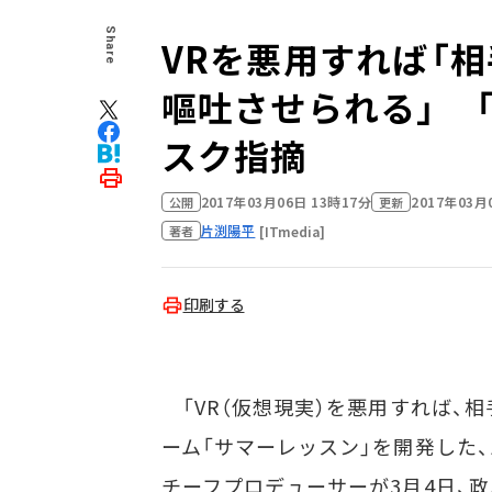
Share
VRを悪用すれば「
嘔吐させられる」 
スク指摘
2017年03月06日 13時17分
2017年03月
公開
更新
片渕陽平
[ITmedia]
著者
印刷する
「VR（仮想現実）を悪用すれば、相手の視
ーム「サマーレッスン」を開発した
チーフプロデューサーが3月4日、