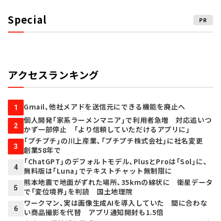
Special
PR
アクセスランキング
Gmail、他社メアドを送信元にできる機能を廃止へ
1
個人開発「家系ラーメンマニア」で利用者急増 対応追いつ
2
かず一部停止 「より信頼していただけるアプリに」
「プチプチ」の川上産業、「プチプチ株式会社」に社名変更
3
創業58年で
「ChatGPT」のデフォルトモデル、PlusとProは「Sol」に、
4
無料版は「Luna」でテキストチャット無制限に
熊本地震で地面がずれた場所、35kmの線状に 衛星データ
5
で「変位境界」を判読 国土地理院
ワークマン、実は画像生成AIを導入していた 間に合わな
6
い商品撮影を代替 アプリ通知開封も1.5倍