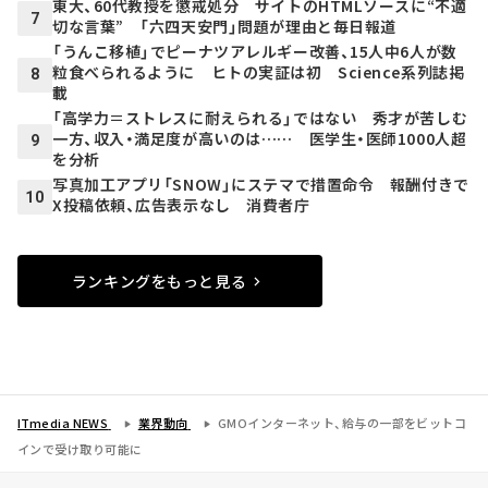
東大、60代教授を懲戒処分 サイトのHTMLソースに“不適
7
切な言葉” 「六四天安門」問題が理由と毎日報道
「うんこ移植」でピーナツアレルギー改善、15人中6人が数
粒食べられるように ヒトの実証は初 Science系列誌掲
8
載
「高学力＝ストレスに耐えられる」ではない 秀才が苦しむ
一方、収入・満足度が高いのは…… 医学生・医師1000人超
9
を分析
写真加工アプリ「SNOW」にステマで措置命令 報酬付きで
10
X投稿依頼、広告表示なし 消費者庁
ランキングをもっと見る
ITmedia NEWS
業界動向
GMOインターネット、給与の一部をビットコ
インで受け取り可能に