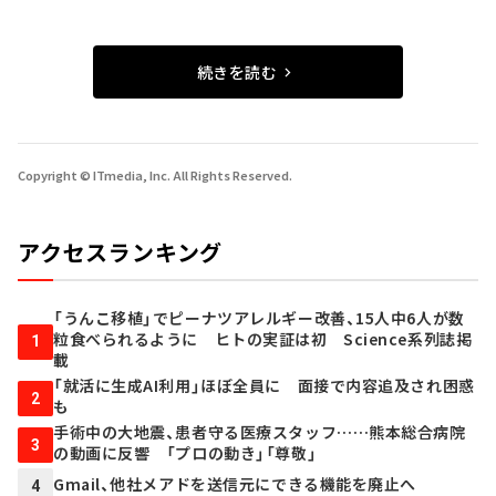
続きを読む
Copyright © ITmedia, Inc. All Rights Reserved.
アクセスランキング
「うんこ移植」でピーナツアレルギー改善、15人中6人が数
粒食べられるように ヒトの実証は初 Science系列誌掲
1
載
「就活に生成AI利用」ほぼ全員に 面接で内容追及され困惑
2
も
手術中の大地震、患者守る医療スタッフ……熊本総合病院
3
の動画に反響 「プロの動き」「尊敬」
Gmail、他社メアドを送信元にできる機能を廃止へ
4