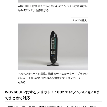
WG2600HPは従来モデルと変わらぬコンパクトな筐体なが
ら4x4アンテナを搭載する
4つのLANポートを搭載。動作モードはルーター／ブリッジ
のほか、有線LANを持つ機器を無線化するコンバータモード
もある
WG2600HPにするメリット 1：802.11ac／n／a／g／bま
でまとめて対応