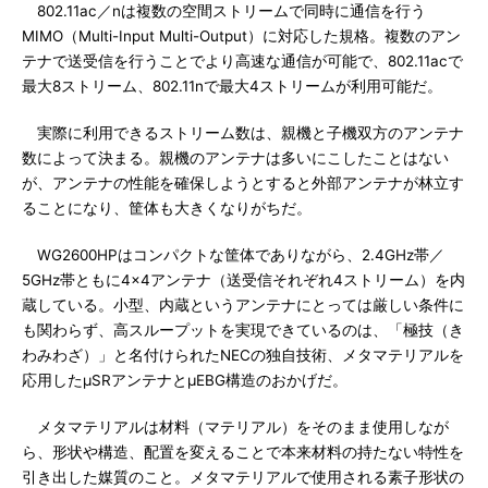
802.11ac／nは複数の空間ストリームで同時に通信を行う
MIMO（Multi-Input Multi-Output）に対応した規格。複数のアン
テナで送受信を行うことでより高速な通信が可能で、802.11acで
最大8ストリーム、802.11nで最大4ストリームが利用可能だ。
実際に利用できるストリーム数は、親機と子機双方のアンテナ
数によって決まる。親機のアンテナは多いにこしたことはない
が、アンテナの性能を確保しようとすると外部アンテナが林立す
ることになり、筐体も大きくなりがちだ。
WG2600HPはコンパクトな筐体でありながら、2.4GHz帯／
5GHz帯ともに4×4アンテナ（送受信それぞれ4ストリーム）を内
蔵している。小型、内蔵というアンテナにとっては厳しい条件に
も関わらず、高スループットを実現できているのは、「極技（き
わみわざ）」と名付けられたNECの独自技術、メタマテリアルを
応用したμSRアンテナとμEBG構造のおかげだ。
メタマテリアルは材料（マテリアル）をそのまま使用しなが
ら、形状や構造、配置を変えることで本来材料の持たない特性を
引き出した媒質のこと。メタマテリアルで使用される素子形状の