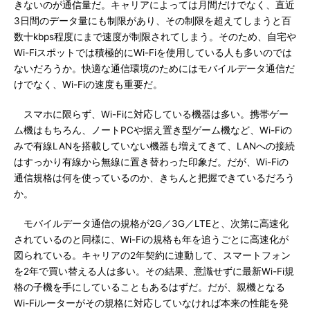
きないのが通信量だ。キャリアによっては月間だけでなく、直近
3日間のデータ量にも制限があり、その制限を超えてしまうと百
数十kbps程度にまで速度が制限されてしまう。そのため、自宅や
Wi-Fiスポットでは積極的にWi-Fiを使用している人も多いのでは
ないだろうか。快適な通信環境のためにはモバイルデータ通信だ
けでなく、Wi-Fiの速度も重要だ。
スマホに限らず、Wi-Fiに対応している機器は多い。携帯ゲー
ム機はもちろん、ノートPCや据え置き型ゲーム機など、Wi-Fiの
みで有線LANを搭載していない機器も増えてきて、LANへの接続
はすっかり有線から無線に置き替わった印象だ。だが、Wi-Fiの
通信規格は何を使っているのか、きちんと把握できているだろう
か。
モバイルデータ通信の規格が2G／3G／LTEと、次第に高速化
されているのと同様に、Wi-Fiの規格も年を追うごとに高速化が
図られている。キャリアの2年契約に連動して、スマートフォン
を2年で買い替える人は多い。その結果、意識せずに最新Wi-Fi規
格の子機を手にしていることもあるはずだ。だが、親機となる
Wi-Fiルーターがその規格に対応していなければ本来の性能を発