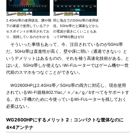
2.4GHz帯の使用状況。隣や階
同じ地点での5GHz帯の使用状
下の家庭で使用しているアク
況。5GHz帯だと隣家などから
セスポイントが表示されてお
の電波が届きにくいこともあ
り、混雑しているのがわかる
ってAP検出数はゼロ
そういった事情もあって、今、注目されているのが5GHz帯
だ。5GHz帯は直進性が高く、壁や床に弱い（通過できない）と
いうデメリットはあるものの、それを補う高速化技術がある。と
はいえ、5GHz帯しか使えないWi-Fiルーターではゲーム機や一世
代前のスマホをつなぐことができない。
WG2600HPは2.4GHz帯／5GHz帯の両方に対応し、現在使用
されているWi-Fi規格802.11ac／ｎ／a／g／bすべてをサポートす
る。古い子機のために今使っているWi-Fiルーターを残しておく
必要はない。
WG2600HPにするメリット 2：コンパクトな筐体なのに
4×4アンテナ