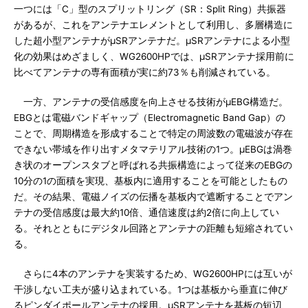
一つには「C」型のスプリットリング（SR：Split Ring）共振器
があるが、これをアンテナエレメントとして利用し、多層構造に
した超小型アンテナがμSRアンテナだ。μSRアンテナによる小型
化の効果はめざましく、WG2600HPでは、μSRアンテナ採用前に
比べてアンテナの専有面積が実に約73％も削減されている。
一方、アンテナの受信感度を向上させる技術がμEBG構造だ。
EBGとは電磁バンドギャップ（Electromagnetic Band Gap）の
ことで、周期構造を形成することで特定の周波数の電磁波が存在
できない帯域を作り出すメタマテリアル技術の1つ。μEBGは渦巻
き状のオープンスタブと呼ばれる共振構造によって従来のEBGの
10分の1の面積を実現、基板内に適用することを可能としたもの
だ。その結果、電磁ノイズの伝播を基板内で遮断することでアン
テナの受信感度は最大約10倍、通信速度は約2倍に向上してい
る。それとともにデジタル回路とアンテナの距離も短縮されてい
る。
さらに4本のアンテナを実装するため、WG2600HPには互いが
干渉しない工夫が盛り込まれている。1つは基板から垂直に伸び
るピンダイポールアンテナの採用。μSRアンテナを基板の短辺、