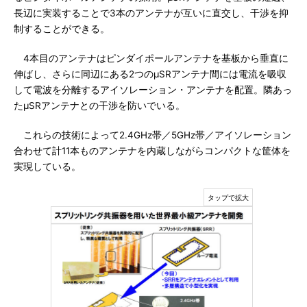
長辺に実装することで3本のアンテナが互いに直交し、干渉を抑
制することができる。
4本目のアンテナはピンダイポールアンテナを基板から垂直に
伸ばし、さらに同辺にある2つのμSRアンテナ間には電流を吸収
して電波を分離するアイソレーション・アンテナを配置。隣あっ
たμSRアンテナとの干渉を防いでいる。
これらの技術によって2.4GHz帯／5GHz帯／アイソレーション
合わせて計11本ものアンテナを内蔵しながらコンパクトな筐体を
実現している。