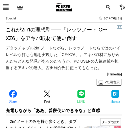
Special
2017年6月2日
これが2in1の理想型――「レッツノート CF-
XZ6」をアキバ取材で使い倒す
デタッチャブル2in1ノートながら、レッツノートならではのハイ
レベルな打ち心地を実現した「CF-XZ6」。アキバ取材に放り込
んだらどんな発見があるのだろうか。PC USERの人気連載を担
当するアキバの達人、古田雄介氏に使ってもらった。
[ITmedia]
PC用表示
Share
Post
LINE
Hatena
充電しながら「ああ、普段使いできるな」と直感
2in1ノートのみを持ち歩くとき、タブ