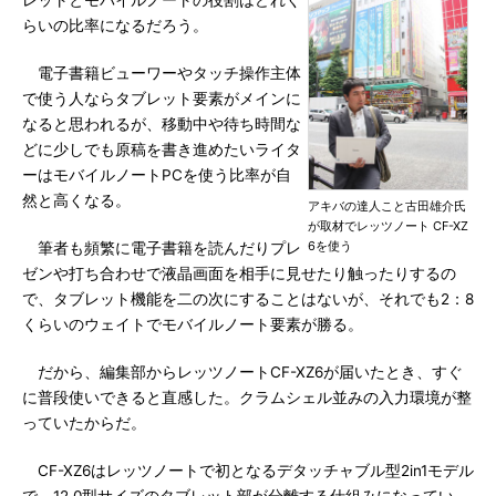
レットとモバイルノートの役割はどれく
らいの比率になるだろう。
電子書籍ビューワーやタッチ操作主体
で使う人ならタブレット要素がメインに
なると思われるが、移動中や待ち時間な
どに少しでも原稿を書き進めたいライタ
ーはモバイルノートPCを使う比率が自
然と高くなる。
アキバの達人こと古田雄介氏
が取材でレッツノート CF-XZ
6を使う
筆者も頻繁に電子書籍を読んだりプレ
ゼンや打ち合わせで液晶画面を相手に見せたり触ったりするの
で、タブレット機能を二の次にすることはないが、それでも2：8
くらいのウェイトでモバイルノート要素が勝る。
だから、編集部からレッツノートCF-XZ6が届いたとき、すぐ
に普段使いできると直感した。クラムシェル並みの入力環境が整
っていたからだ。
CF-XZ6はレッツノートで初となるデタッチャブル型2in1モデル