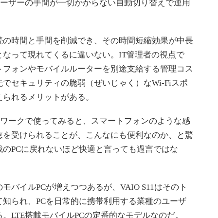
ユーザーの手間が一切かからない自動切り替えで運用
の時間と手間を削減でき、その時間短縮効果が中長
なって現れてくるに違いない。IT管理者の視点で
トフォンやモバイルルーターを別途支給する管理コス
でセキュリティの脆弱（ぜいじゃく）なWi-Fiスポ
えられるメリットがある。
ルワークで使ってみると、スマートフォンのような感
恵を受けられることが、こんなにも便利なのか、と驚
載のPCに戻れないほど快適と言っても過言ではな
イルPCが増えつつあるが、VAIO S11はそのト
て知られ、PCを日常的に携帯利用する業種のユーザ
。LTE搭載モバイルPCの定番的なモデルなのだ。