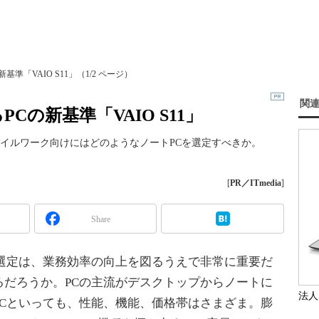
準「VAIO S11」（1/2 ページ）
関
の新基準「VAIO S11」
イルワーク向けにはどのようなノートPCを選定すべきか。
。
[
PR／ITmedia
]
Share
選定は、業務効率の向上を図るうえで非常に重要だ
るだろうか。PCの主流がデスクトップからノートに
法人
PCといっても、性能、機能、価格帯はさまざま。膨