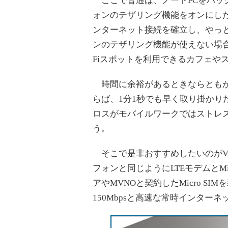
ここで普通は、ノートPCをバッ
ォンのテザリング機能をオンにし
ンターネット接続を確立し、やっ
ンのテザリング機能が使えない場合
Fiスポットを利用できるカフェや
時間に余裕があるときならともか
らば、1分1秒でも早く取り掛かり
ロスがモバイルワークではストレ
う。
そこで是非おすすめしたいのがVAI
フォンと同じようにLTEモデムとMi
アやMVNOと契約したMicro SI
150Mbpsと高速な常時インター