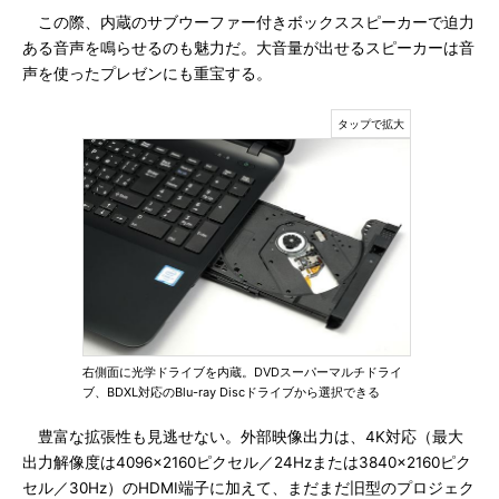
この際、内蔵のサブウーファー付きボックススピーカーで迫力
ある音声を鳴らせるのも魅力だ。大音量が出せるスピーカーは音
声を使ったプレゼンにも重宝する。
右側面に光学ドライブを内蔵。DVDスーパーマルチドライ
ブ、BDXL対応のBlu-ray Discドライブから選択できる
豊富な拡張性も見逃せない。外部映像出力は、4K対応（最大
出力解像度は4096×2160ピクセル／24Hzまたは3840×2160ピク
セル／30Hz）のHDMI端子に加えて、まだまだ旧型のプロジェク