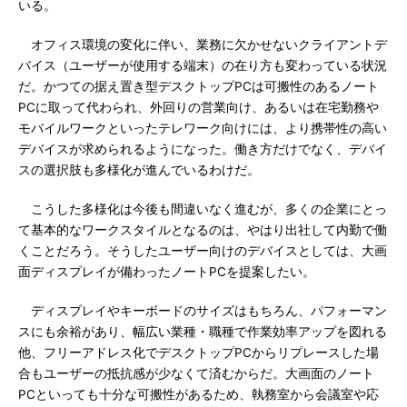
いる。
オフィス環境の変化に伴い、業務に欠かせないクライアントデ
バイス（ユーザーが使用する端末）の在り方も変わっている状況
だ。かつての据え置き型デスクトップPCは可搬性のあるノート
PCに取って代わられ、外回りの営業向け、あるいは在宅勤務や
モバイルワークといったテレワーク向けには、より携帯性の高い
デバイスが求められるようになった。働き方だけでなく、デバイ
スの選択肢も多様化が進んでいるわけだ。
こうした多様化は今後も間違いなく進むが、多くの企業にとっ
て基本的なワークスタイルとなるのは、やはり出社して内勤で働
くことだろう。そうしたユーザー向けのデバイスとしては、大画
面ディスプレイが備わったノートPCを提案したい。
ディスプレイやキーボードのサイズはもちろん、パフォーマン
スにも余裕があり、幅広い業種・職種で作業効率アップを図れる
他、フリーアドレス化でデスクトップPCからリプレースした場
合もユーザーの抵抗感が少なくて済むからだ。大画面のノート
PCといっても十分な可搬性があるため、執務室から会議室や応