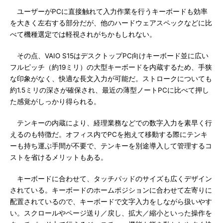
ユーザーがPCに直接触れて入力作業を行うキーボードも効率
を大きく左右する部分だが、他のハードウェアスペックなどに比
べて機種選定では軽視されがちかもしれない。
その点、VAIO S15はデスクトップPC向けキーボード並に広い
フルピッチ（約19ミリ）の大型キーボードを内蔵するため、手狭
な印象がなく、快適な長文入力が可能だ。ストロークについても
約1.5ミリの深さが確保され、最近の薄型ノートPCに比べて押し
た感覚がしっかり得られる。
テンキーの内蔵により、経理業務などでの数字入力を素早く行
えるのも特徴だ。オフィス内でPCを抱えて移動する際にテンキ
ーも持ち運ぶ手間が不要で、テンキーを別途導入して管理するコ
ストを省けるメリットもある。
キーボードに合わせて、タッチパッドのサイズも広くデザイン
されている。キーボードのホームポジションに合わせて左寄りに
配置されているので、キーボードで文字入力をしながら扱いやす
い。スクロールやページ送り／戻し、拡大／縮小といった操作を