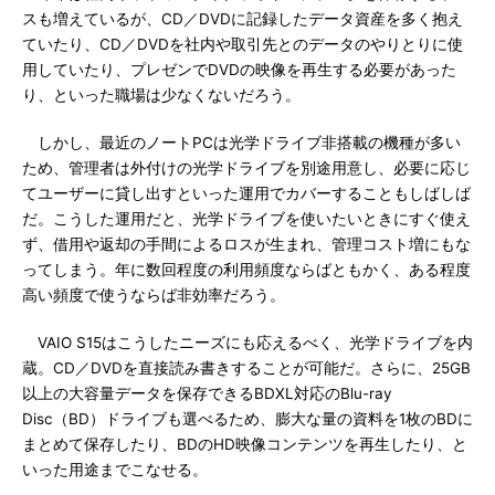
スも増えているが、CD／DVDに記録したデータ資産を多く抱え
ていたり、CD／DVDを社内や取引先とのデータのやりとりに使
用していたり、プレゼンでDVDの映像を再生する必要があった
り、といった職場は少なくないだろう。
しかし、最近のノートPCは光学ドライブ非搭載の機種が多い
ため、管理者は外付けの光学ドライブを別途用意し、必要に応じ
てユーザーに貸し出すといった運用でカバーすることもしばしば
だ。こうした運用だと、光学ドライブを使いたいときにすぐ使え
ず、借用や返却の手間によるロスが生まれ、管理コスト増にもな
ってしまう。年に数回程度の利用頻度ならばともかく、ある程度
高い頻度で使うならば非効率だろう。
VAIO S15はこうしたニーズにも応えるべく、光学ドライブを内
蔵。CD／DVDを直接読み書きすることが可能だ。さらに、25GB
以上の大容量データを保存できるBDXL対応のBlu-ray
Disc（BD）ドライブも選べるため、膨大な量の資料を1枚のBDに
まとめて保存したり、BDのHD映像コンテンツを再生したり、と
いった用途までこなせる。