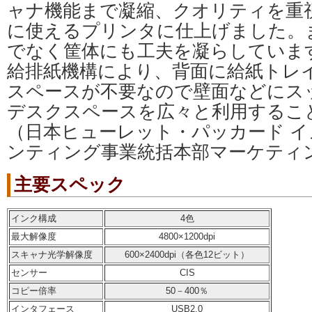
ャナ機能まで凝縮、クオリティを重
に使えるプリンタに仕上げました。
でなく筐体にも工夫を凝らしていま
給排紙機構により、背面に給紙トレ
スペースが不要なので壁面などにス
デスクスペースを広々と利用するこ
（日本ヒューレット・パッカード 
ンティング事業統括本部マーケティン
主要スペック
インク構成
4色
最大解像度
4800×1200dpi
スキャナ光学解像度
600×2400dpi（各色12ビット）
センサー
CIS
コピー倍率
50－400％
インタフェース
USB2.0