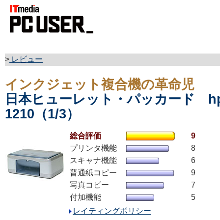
>
レビュー
インクジェット複合機の革命児
日本ヒューレット・パッカード hp 
1210（1/3）
総合評価
9
プリンタ機能
8
スキャナ機能
6
普通紙コピー
9
写真コピー
7
付加機能
5
レイティングポリシー