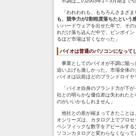
不調はこの2003年1～3月期まで
「われわれも、もちろんさまざま
も、競争力が2割程度落ちたという
いハードウェアを出せた年で、その
れだけ落ち込んだ中で、ピンポイン
るほど市場は甘くなかった」
バイオは普通のパソコンになって
事業としてのバイオが不調に陥っ
追い上げも激しかった。市場全体の
バイオは以前ほどのブランドロイヤ
「バイオ自身のブランド力が下が
社との明らかな優位差は失われたと
のがいいかもしれません」
他社との差が縮まってきたことは
オシリーズは、カタログ上でプロセ
ペシフィックな数字をアピールする
ソコンカタログと変わらなくなって