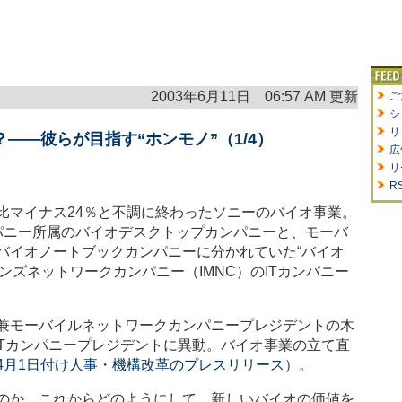
2003年6月11日 06:57 AM 更新
ご
シ
リ
――彼らが目指す“ホンモノ”（1/4）
広
リ
R
マイナス24％と不調に終わったソニーのバイオ事業。
パニー所属のバイオデスクトップカンパニーと、モーバ
バイオノートブックカンパニーに分かれていた“バイオ
ンズネットワークカンパニー（IMNC）のITカンパニー
。
兼モーバイルネットワークカンパニープレジデントの木
 ITカンパニープレジデントに異動。バイオ事業の立て直
4月1日付け人事・機構改革のプレスリリース
）。
のか。これからどのようにして、新しいバイオの価値を