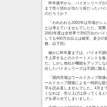
昨年後半から、バイオシリーズが
まで売り切れが当たり前だったバイ
のだろうか？
「われわれも2002年は市場がシ
とは考えていませんでしたた。実際
2001年度は全世界で350万台の
しても400万台以上は確実、多少の
務、以下同）
確かに昨年夏までは、バイオ不調
干上昇するとのステートメントを春
だ。しかし他社が機能をアップしな
出したバイオシリーズは不調に陥る
「国内市場はワールドカップ前後
ールドカップ開催による一時的な販
字を読み直しませんでした。4月ま
くなれば、売り上げは戻ってくると
グを遅らせてしまいました」