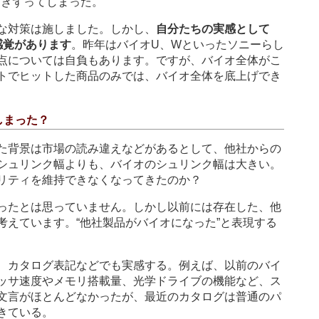
引きずってしまった。
な対策は施しました。しかし、
自分たちの実感として
感覚があります
。昨年はバイオU、Wといったソニーらし
点については自負もあります。ですが、バイオ全体がこ
トでヒットした商品のみでは、バイオ全体を底上げでき
しまった？
た背景は市場の読み違えなどがあるとして、他社からの
シュリンク幅よりも、バイオのシュリンク幅は大きい。
リティを維持できなくなってきたのか？
ったとは思っていません。しかし以前には存在した、他
考えています。“他社製品がバイオになった”と表現する
、カタログ表記などでも実感する。例えば、以前のバイ
ッサ速度やメモリ搭載量、光学ドライブの機能など、ス
文言がほとんどなかったが、最近のカタログは普通のパ
きている。