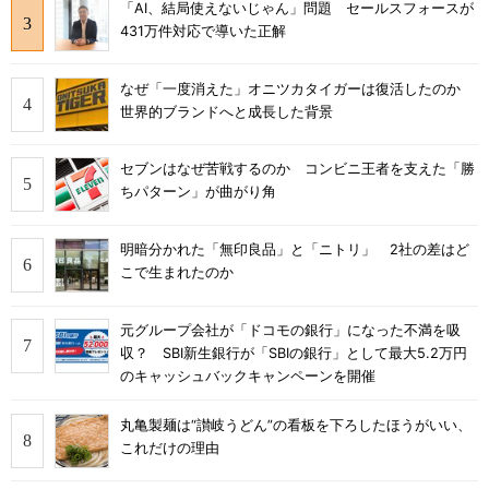
「AI、結局使えないじゃん」問題 セールスフォースが
431万件対応で導いた正解
なぜ「一度消えた」オニツカタイガーは復活したのか
世界的ブランドへと成長した背景
セブンはなぜ苦戦するのか コンビニ王者を支えた「勝
ちパターン」が曲がり角
明暗分かれた「無印良品」と「ニトリ」 2社の差はど
こで生まれたのか
元グループ会社が「ドコモの銀行」になった不満を吸
収？ SBI新生銀行が「SBIの銀行」として最大5.2万円
のキャッシュバックキャンペーンを開催
丸亀製麺は“讃岐うどん”の看板を下ろしたほうがいい、
これだけの理由