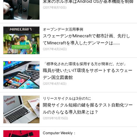
未来のボルボ車はAndroid OSが基本機能を制御
(
2017年8月10日
)
オープンデータ活用事例
スウェーデンがMinecraftで都市計画、先行し
てMinecraftを導入したデンマークは……
(
2017年4月24日
)
「標準化された環境を採用する方が簡単だ。だが」
職員が使いたいIT環境をサポートするスウェー
デン国立図書館
(
2017年4月14日
)
リリースサイクルは3分の1に
開発サイクル短縮の鍵を握るテスト自動化ツー
ルのさらなる導入効果とは？
(
2015年10月15日
)
Computer Weekly：