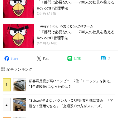
「IT部門は必要ない」──700人の社員を抱える
RovioのIT管理手法
(
2015年8月5日
)
「Angry Birds」を支える5人のITチーム
「IT部門は必要ない」──700人の社員を抱える
RovioのIT管理手法
(
2015年8月14日
)
Share
Post
LINE
記事ランキング
顧客満足度が高いコンビニ 2位「ローソン」を抑え、
11年連続1位になったのは？
“Suicaが使えない”クレカ・QR専用改札機に賛否 「問
題なく運用できる」「交通系ICの方がスムーズ」