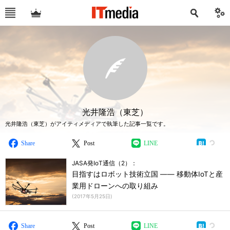
光井隆浩（東芝）
光井隆浩（東芝）がアイティメディアで執筆した記事一覧です。
Share
Post
LINE
JASA発IoT通信（2）：
目指すはロボット技術立国 ―― 移動体IoTと産
業用ドローンへの取り組み
(
2017年5月25日
)
Share
Post
LINE