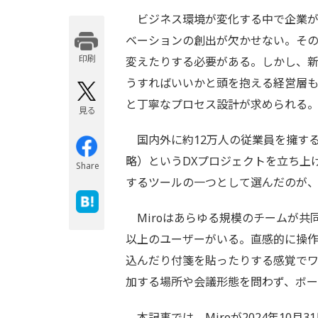
ビジネス環境が変化する中で企業が
ベーションの創出が欠かせない。そ
印刷
変えたりする必要がある。しかし、
うすればいいかと頭を抱える経営層
と丁寧なプロセス設計が求められる
見る
国内外に約12万人の従業員を擁する富士通は
略）というDXプロジェクトを立ち上
Share
するツールの一つとして選んだのが、
Miroはあらゆる規模のチームが共
以上のユーザーがいる。直感的に操作
込んだり付箋を貼ったりする感覚でワ
加する場所や会議形態を問わず、ボ
本記事では、Miroが2024年10月3