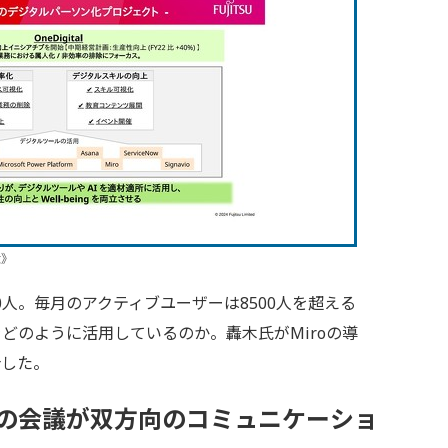
大》
0人。毎月のアクティブユーザーは8500人を超える
oをどのように活用しているのか。轟木氏がMiroの導
介した。
行の会議が双方向のコミュニケーショ