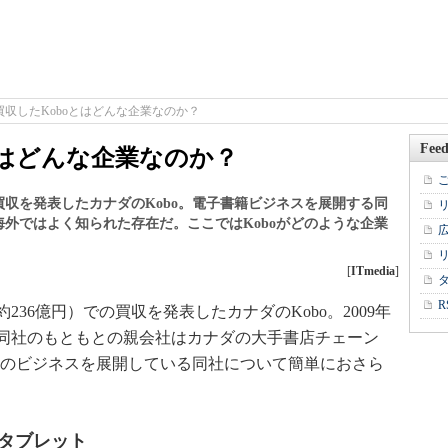
買収したKoboとはどんな企業なのか？
Feed
とはどんな企業なのか？
での買収を発表したカナダのKobo。電子書籍ビジネスを展開する同
外ではよく知られた存在だ。ここではKoboがどのような企業
[
ITmedia
]
R
約236億円）での買収を発表したカナダのKobo。2009年
同社のもともとの親会社はカナダの大手書店チェーン
。電子書籍関連のビジネスを展開している同社について簡単におさら
・タブレット