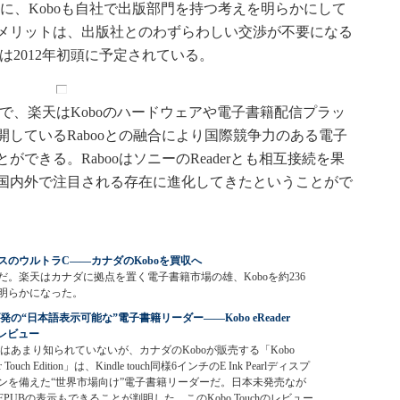
ように、Koboも自社で出版部門を持つ考えを明らかにして
メリットは、出版社とのわずらわしい交渉が不要になる
は2012年初頭に予定されている。
で、楽天はKoboのハードウェアや電子書籍配信プラッ
しているRabooとの融合により国際競争力のある電子
できる。RabooはソニーのReaderとも相互接続を果
国内外で注目される存在に進化してきたということがで
スのウルトラC――カナダのKoboを買収へ
。楽天はカナダに拠点を置く電子書籍市場の雄、Koboを約236
明らかになった。
発の“日本語表示可能な”電子書籍リーダー――Kobo eReader
hレビュー
はあまり知られていないが、カナダのKoboが販売する「Kobo
er Touch Edition」は、Kindle touch同様6インチのE Ink Pearlディスプ
ンを備えた“世界市場向け”電子書籍リーダーだ。日本未発売なが
PUBの表示もできることが判明した、このKobo Touchのレビュー