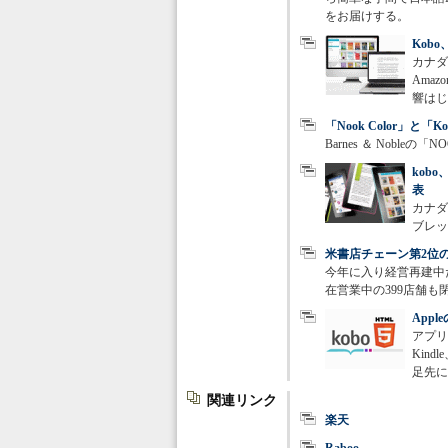
をお届けする。
Kob
カナダ
Ama
響はじ
「Nook Color」と「K
Barnes ＆ Noble
kobo
表
カナダの
ブレット
米書店チェーン第2位のB
今年に入り経営再建中だっ
在営業中の399店舗
App
アプリ
Kind
足先に
関連リンク
楽天