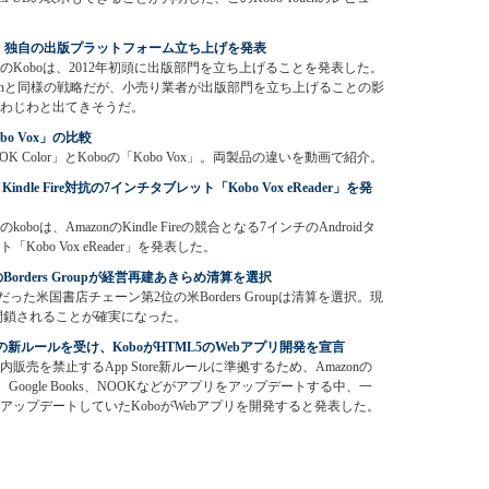
o、独自の出版プラットフォーム立ち上げを発表
のKoboは、2012年初頭に出版部門を立ち上げることを発表した。
zonと同様の戦略だが、小売り業者が出版部門を立ち上げることの影
わじわと出てきそうだ。
obo Vox」の比較
の「NOOK Color」とKoboの「Kobo Vox」。両製品の違いを動画で紹介。
、Kindle Fire対抗の7インチタブレット「Kobo Vox eReader」を発
koboは、AmazonのKindle Fireの競合となる7インチのAndroidタ
「Kobo Vox eReader」を発表した。
orders Groupが経営再建あきらめ清算を選択
た米国書店チェーン第2位の米Borders Groupは清算を選択。現
も閉鎖されることが確実になった。
leの新ルールを受け、KoboがHTML5のWebアプリ開発を宣言
内販売を禁止するApp Store新ルールに準拠するため、Amazonの
le、Google Books、NOOKなどがアプリをアップデートする中、一
アップデートしていたKoboがWebアプリを開発すると発表した。