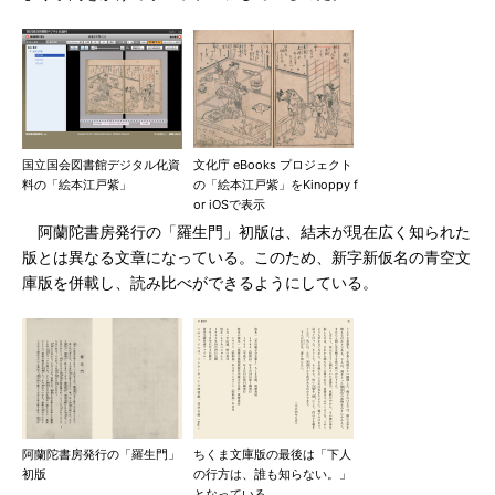
国立国会図書館デジタル化資
文化庁 eBooks プロジェクト
料の「絵本江戸紫」
の「絵本江戸紫」をKinoppy f
or iOSで表示
阿蘭陀書房発行の「羅生門」初版は、結末が現在広く知られた
版とは異なる文章になっている。このため、新字新仮名の青空文
庫版を併載し、読み比べができるようにしている。
阿蘭陀書房発行の「羅生門」
ちくま文庫版の最後は「下人
初版
の行方は、誰も知らない。」
となっている