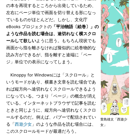
の本を再現するところから出発しているため、
左右にページ単位で画面を切り替える形になっ
ているものがほとんどだ。しかし、文化庁
eBooks プロジェクトの
「平治物語〔絵巻〕」の
ような作品を読む場合は、途切れなく横スクロ
ールして欲しい
ように思う。もちろん現状でも
画面から指を離さなければ擬似的に絵巻物的な
読み方ができるが、指を離すと途端に「ペー
ジ」単位での表示になってしまう。
Kinoppy for Windowsには「スクロール」と
いうモードがあり、横書き文章を読む場合であ
れば縦方向へ途切れなくスクロールできるよう
になっている。つまり「ページ」の概念が消え
ている。インターネットブラウザで記事を読む
ときと同じように、縦方向へ途切れなくスクロ
ールするのだ。例えば、パブーで配信されてい
萱島雄太「西遊少
る「
西遊少女
」のような作品を読む場合には、
女」
このスクロールモードが最適だろう。