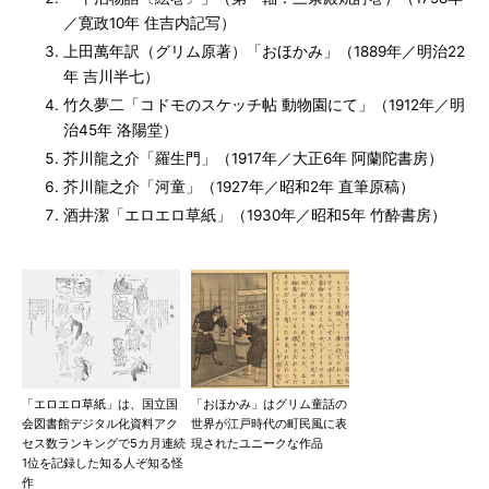
／寛政10年 住吉内記写）
上田萬年訳（グリム原著）「おほかみ」（1889年／明治22
年 吉川半七）
竹久夢二「コドモのスケッチ帖 動物園にて」（1912年／明
治45年 洛陽堂）
芥川龍之介「羅生門」（1917年／大正6年 阿蘭陀書房）
芥川龍之介「河童」（1927年／昭和2年 直筆原稿）
酒井潔「エロエロ草紙」（1930年／昭和5年 竹酔書房）
「エロエロ草紙」は、国立国
「おほかみ」はグリム童話の
会図書館デジタル化資料アク
世界が江戸時代の町民風に表
セス数ランキングで5カ月連続
現されたユニークな作品
1位を記録した知る人ぞ知る怪
作