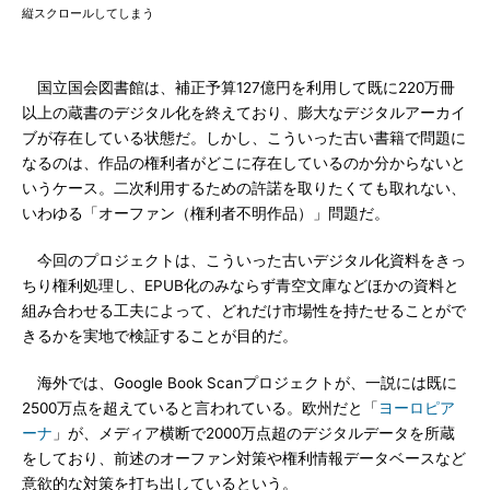
縦スクロールしてしまう
国立国会図書館は、補正予算127億円を利用して既に220万冊
以上の蔵書のデジタル化を終えており、膨大なデジタルアーカイ
ブが存在している状態だ。しかし、こういった古い書籍で問題に
なるのは、作品の権利者がどこに存在しているのか分からないと
いうケース。二次利用するための許諾を取りたくても取れない、
いわゆる「オーファン（権利者不明作品）」問題だ。
今回のプロジェクトは、こういった古いデジタル化資料をきっ
ちり権利処理し、EPUB化のみならず青空文庫などほかの資料と
組み合わせる工夫によって、どれだけ市場性を持たせることがで
きるかを実地で検証することが目的だ。
海外では、Google Book Scanプロジェクトが、一説には既に
2500万点を超えていると言われている。欧州だと「
ヨーロピア
ーナ
」が、メディア横断で2000万点超のデジタルデータを所蔵
をしており、前述のオーファン対策や権利情報データベースなど
意欲的な対策を打ち出しているという。