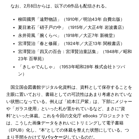
なお、2月8日からは、以下の6作品も配信される。
柳田國男「遠野物語」（1910年／明治43年 自費出版）
夏目漱石「硝子戸の中」（1915年／大正4年 岩波書店）
永井荷風「腕くらべ」（1918年／大正7年 新橋堂）
宮澤賢治「春と修羅」（1924年／大正13年 関根書店）
宮澤賢治「四又の百合：宮澤賢治童話集」（1948年／昭和
23年 百華苑）
「きしゃでんしゃ」（1953年昭和28年 株式会社トツパ
ン）
国立国会図書館デジタル化資料は、資料として保存することを
主眼に置いており、書籍としての可読性はあまり考慮されていな
い状態になっている。例えば「絵本江戸紫」は、下部にメジャー
や「ガラス使用」といった札が置かれているなど、まさに”資
料”といった体裁。これを今回の文化庁 eBooks プロジェクトで
は、こうした画像データをきれいにトリミングして電子書籍
（EPUB）化し、”本”としての体裁を整えた状態にしている。つ
まり手間をかけて
リパッケージ
しているのだ。