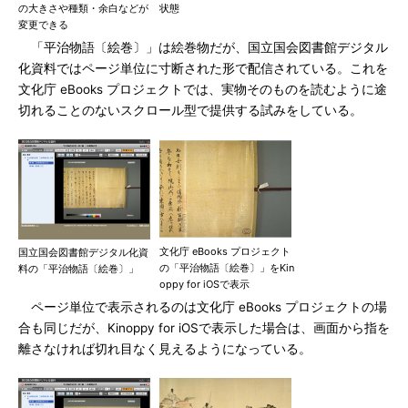
の大きさや種類・余白などが
状態
変更できる
「平治物語〔絵巻〕」は絵巻物だが、国立国会図書館デジタル
化資料ではページ単位に寸断された形で配信されている。これを
文化庁 eBooks プロジェクトでは、実物そのものを読むように途
切れることのないスクロール型で提供する試みをしている。
文化庁 eBooks プロジェクト
国立国会図書館デジタル化資
の「平治物語〔絵巻〕」をKin
料の「平治物語〔絵巻〕」
oppy for iOSで表示
ページ単位で表示されるのは文化庁 eBooks プロジェクトの場
合も同じだが、Kinoppy for iOSで表示した場合は、画面から指を
離さなければ切れ目なく見えるようになっている。