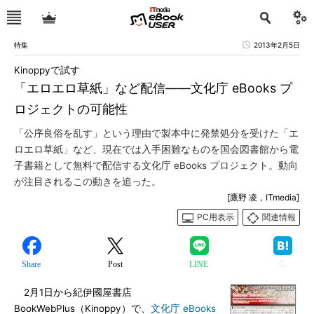
特集
2013年2月5日
Kinoppyで試す
「エロエロ草紙」など配信――文化庁 eBooks プ
ロジェクトの可能性
「公序良俗を乱す」という理由で製本中に発禁処分を受けた「エ
ロエロ草紙」など、現在では入手困難なものを国会図書館から電
子書籍として無料で配信する文化庁 eBooks プロジェクト。動向
が注目されるこの動きを追った。
[鷹野 凌，ITmedia]
PC用表示
関連情報
Share
Post
LINE
2月1日から紀伊國屋書店
BookWebPlus（Kinoppy）で、
文化庁 eBooks