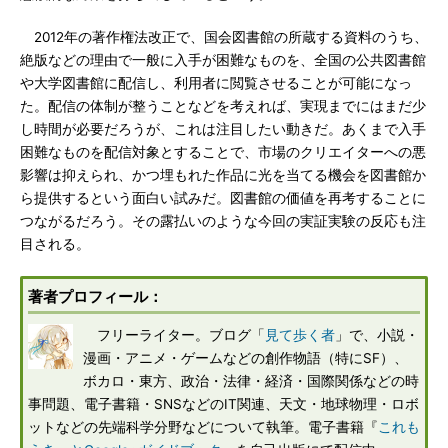
2012年の著作権法改正で、国会図書館の所蔵する資料のうち、
絶版などの理由で一般に入手が困難なものを、全国の公共図書館
や大学図書館に配信し、利用者に閲覧させることが可能になっ
た。配信の体制が整うことなどを考えれば、実現までにはまだ少
し時間が必要だろうが、これは注目したい動きだ。あくまで入手
困難なものを配信対象とすることで、市場のクリエイターへの悪
影響は抑えられ、かつ埋もれた作品に光を当てる機会を図書館か
ら提供するという面白い試みだ。図書館の価値を再考することに
つながるだろう。その露払いのような今回の実証実験の反応も注
目される。
著者プロフィール：
フリーライター。ブログ「
見て歩く者
」で、小説・
漫画・アニメ・ゲームなどの創作物語（特にSF）、
ボカロ・東方、政治・法律・経済・国際関係などの時
事問題、電子書籍・SNSなどのIT関連、天文・地球物理・ロボ
ットなどの先端科学分野などについて執筆。電子書籍『
これも