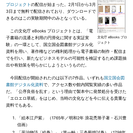
プロジェクト
の配信が始まった。2月1日から3月
3日まで無料で配信されており、ダウンロードで
きるのはこの実験期間中のみとなっている。
この文化庁 eBooks プロジェクトとは、「電
文化庁 eBooks プロ
子書籍の流通と利用の円滑化に関する実証実
ジェクト
験」の一環として、国立国会図書館デジタル化
資料を用い、著作権などの権利処理から電子書籍の制作・配信ま
でを行い、新たなビジネスモデルの可能性を検証するため課題抽
出や有効策を明らかにしようというものだ。
今回配信が開始されたのは以下の7作品。いずれも
国立国会図
書館デジタル化資料
で、アクセス数や館内閲覧実績の多い作品
だ。「公序良俗を乱す」という理由で製本中に発禁処分を受けた
「エロエロ草紙」をはじめ、当時の文化などを今に伝える貴重な
資料でもある。
「絵本江戸紫」 （1765年／明和2年 浪花禿箒子著・石川豊
信画）
「平治物語〔絵巻〕」（第一軸：三条殿焼討巻）（1798年