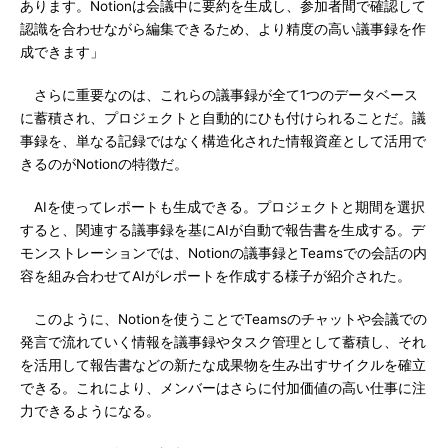
あります。Notionは会議中に要約を生成し、参加者間で確認して
認識を合わせながら編集できるため、より精度の高い議事録を作
成できます」
さらに重要なのは、これらの議事録が全て1つのデータベース
に蓄積され、プロジェクトと自動的にひも付けられることだ。議
事録を、単なる記録ではなく構造化された情報資産として活用で
きるのがNotionの特徴だ。
AIを使ってレポートも生成できる。プロジェクトと期間を選択
すると、関連する議事録を基にAIが自動で報告書を生成する。デ
モンストレーションでは、Notionの議事録とTeamsでの会話の内
容を組み合わせてAIがレポートを作成する様子が紹介された。
このように、Notionを使うことでTeamsのチャットや会議での
発言で流れていく情報を議事録やタスク管理として蓄積し、それ
を活用して報告書などの新たな成果物を生み出すサイクルを確立
できる。これにより、メンバーはさらに付加価値の高い仕事に注
力できるようになる。