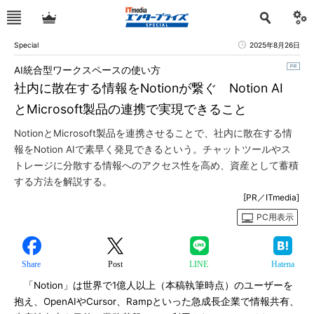
Special
2025年8月26日
AI統合型ワークスペースの使い方
社内に散在する情報をNotionが繋ぐ Notion AI
とMicrosoft製品の連携で実現できること
NotionとMicrosoft製品を連携させることで、社内に散在する情
報をNotion AIで素早く発見できるという。チャットツールやス
トレージに分散する情報へのアクセス性を高め、資産として蓄積
する方法を解説する。
[PR／ITmedia]
PC用表示
Share
Post
LINE
Hatena
「Notion」は世界で1億人以上（本稿執筆時点）のユーザーを
抱え、OpenAIやCursor、Rampといった急成長企業で情報共有、