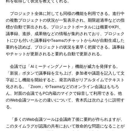
料を取得して状況を教えてくれる。
プロジェクト全体に対しても同様の機能を利用できる。進行中
の複数プロジェクトの状況が一覧表示され、期限超過率などの指
標が自動で算出される。プロジェクトポータルには概要やKPI、
議事録、進捗、成果物などの情報が集約されており、プロジェク
トにひも付いた議事録やTeamsのチャットからAIが自動生成した
要約を読めば、プロジェクトの状況を素早く把握できる。議事録
やチャットが更新されると要約も自動で更新される。
会議では「AIミーティングノート」機能が威力を発揮する。
「新規」ボタンで議事録を立ち上げ、参加者や議題を記入して文
字起こし機能を開始すると、発言内容がリアルタイムでテキスト
化される。「Zoom」やTeamsなどのオンライン会議はもちろ
ん、対面の会議でもPC内蔵のマイクで録音して利用できる。他
のWeb会議ツールとの違いについて、青木氏は次のように説明す
る。
「多くのWeb会議ツールは会議終了後に要約が作られますが、
このタイムラグが認識の共有において致命的な問題になることが