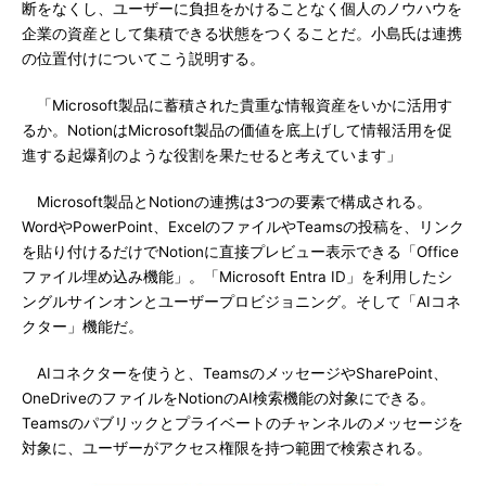
断をなくし、ユーザーに負担をかけることなく個人のノウハウを
企業の資産として集積できる状態をつくることだ。小島氏は連携
の位置付けについてこう説明する。
「Microsoft製品に蓄積された貴重な情報資産をいかに活用す
るか。NotionはMicrosoft製品の価値を底上げして情報活用を促
進する起爆剤のような役割を果たせると考えています」
Microsoft製品とNotionの連携は3つの要素で構成される。
WordやPowerPoint、ExcelのファイルやTeamsの投稿を、リンク
を貼り付けるだけでNotionに直接プレビュー表示できる「Office
ファイル埋め込み機能」。「Microsoft Entra ID」を利用したシ
ングルサインオンとユーザープロビジョニング。そして「AIコネ
クター」機能だ。
AIコネクターを使うと、TeamsのメッセージやSharePoint、
OneDriveのファイルをNotionのAI検索機能の対象にできる。
Teamsのパブリックとプライベートのチャンネルのメッセージを
対象に、ユーザーがアクセス権限を持つ範囲で検索される。