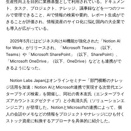
生産性向上を目的に業務基盤として利用されている。ドキュメン
ト、タスク、プロジェクト、ナレッジ、議事録などを一つのツー
ルで管理できること、AIで情報の検索や要約、レポート生成がで
きることが評価され、情報資産のサイロ化に悩む国内の大企業で
も導入が広がっている。
2025年5月にはビジネス向けAI機能が強化された「Notion AI
for Work」がリリースされ、「Microsoft Teams」（以下、
Teams）や「Microsoft SharePoint」（以下、SharePoint）、
「Microsoft OneDrive」（以下、OneDrive）などとも連携がで
きるようになった。
Notion Labs Japanはオンラインセミナー「部門横断のナレッ
ジ活用を加速：Notion AIとMicrosoft連携で実現する次世代エン
タープライズ検索」を開催し、同社の青木友氏（エンタープライ
ズアカウントエグゼクティブ）と小島清久氏（ソリューションエ
ンジニア）が登壇した。NotionとMicrosoftの連携によって、個
人の会話やメモなどの情報をプロジェクトやナレッジにひも付く
ストック資産に転換するアプローチを具体的に紹介した。