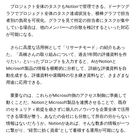
プロジェクト全体のタスクもNotionで管理できる。ドーナツグ
ラフでプロジェクト全体のタスク達成状況を、横棒グラフで担当
者別の負荷を可視化。グラフを見て特定の担当者にタスクが集中
している場合は、他のメンバーへの分散を検討するといった対応
が可能になる。
さらに高度な活用例として「リサーチモード」の紹介もあっ
た。「高橋さんの取り組みについて、過去1年間の評価資料を作
りたい」といったプロンプトを入力すると、AIがNotionと
Microsoft製品の情報を横断的に分析して、詳細な評価資料を自
動生成する。評価資料や退職時の引き継ぎ資料など、さまざまな
用途に応用できる。
重要なのは、これらがMicrosoft側のアクセス制御に準拠して
動くことだ。NotionとMicrosoft製品を連携させることで、既存
のセキュリティ前提を崩さずに個人のノウハウを企業全体で活用
できる環境が整う。あなたの会社にも分散して所在の分からない
情報はないだろうか。Notionがあれば、そんな数多の情報が一つ
に繋がり、“経営に効く資産”として蓄積する運用が可能になる。