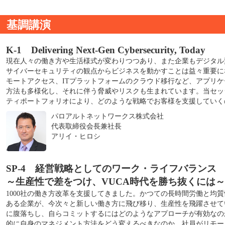
基調講演
K-1 Delivering Next-Gen Cybersecurity, Today
現在人々の働き方や生活様式が変わりつつあり、また企業もデジタル
サイバーセキュリティの観点からビジネスを動かすことは益々重要に
モートアクセス、ITプラットフォームのクラウド移行など、アプリ
方法も多様化し、それに伴う脅威やリスクも生まれています。当セッ
ティポートフォリオにより、どのような戦略でお客様を支援していく
パロアルトネットワークス株式会社
代表取締役会長兼社長
アリイ・ヒロシ
SP-4 経営戦略としてのワーク・ライフバランス
～生産性で差をつけ、VUCA時代を勝ち抜くには～
1000社の働き方改革を支援してきました。かつての長時間労働と均
ある企業が、今次々と新しい働き方に飛び移り、生産性を飛躍させて
に腹落ちし、自らコミットするにはどのようなアプローチが有効なの
的に自身のマネジメント方法をどう変えるべきなのか。社員がリモー