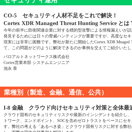
セキュリティ運用
CO-5 セキュリティ人材不足をこれで解決！
Cortex XDR Managed Threat Hunting Service と
今年の前半に防衛関連企業に対する標的型攻撃による情報漏えいが話
発見するためには日々の脅威ハンティングが重要ですが、高度なセキ
現実には非常に困難です。弊社が新たに開始したCortex XDR Mnaged Thr
て、この問題がどのように解決できるのか事例を交えてご紹介いたし
パロアルトネットワークス株式会社
Cortex営業本部 システムエンジニア
池永 章
業種別（製造、金融、通信、公共）
I-8 金融 クラウド向けセキュリティ対策と全体最
クラウド固有のセキュリティリスクや最新のインシデントを紹介し、
トワーク、エンドポイント、SOCを含めゼロトラストをベースにセ
す。弊社の考える「あるべき姿」とクラウド固有リスクに対する弊社