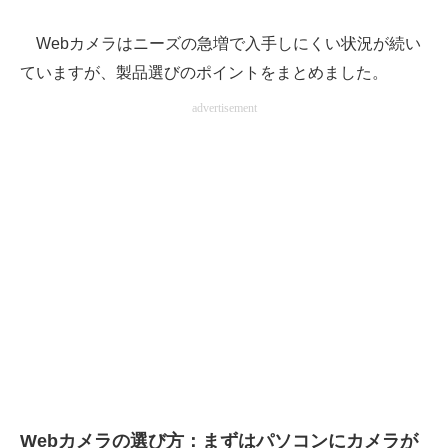
AI活用のいまが分かる
Webカメラはニーズの急増で入手しにくい状況が続い
ていますが、製品選びのポイントをまとめました。
企業ITのトレンドを詳説
advertisement
経営リーダーのコミュニティ
マーケ×ITの今がよく分かる
ITエンジニア向け専門サイト
企業向けIT製品の総合サイト
IT製品の技術・比較・事例
製造業のIT導入・活用を支援
モノづくり技術者専門サイト
エレクトロニクス専門サイト
Webカメラの選び方：まずはパソコンにカメラが