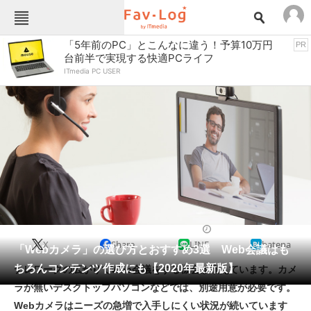
Fav-Logカテゴリー一覧
「5年前のPC」とこんなに違う！予算10万円
PR
台前半で実現する快適PCライフ
TOP
アウトドア用品
ITmedia PC USER
インテリア・収納
おもちゃ・ホビー
カメラ
キッチン家電
キッチン用品
ゲーム
コンテンツ・サービス
スイーツ・お菓子
スポーツ・レジャー
スマホ・携帯電話
パソコン・タブレット
ファッション
ネットワークカメラ・防犯カメラ
2020/05/14 18:00（公開）
X
Share
LINE
hatena
ペット
「Webカメラ」の選び方とおすすめ3選 Web会議はも
家電
ちろんコンテンツ作成にも【2020年最新版】
テレワークの広がりでWeb会議をする機会が増えています。カメ
工具・DIY
本・DVD・CD
ラが無いデスクトップパソコンなどでは、別途用意が必要です。
生活家電
生活用品
Webカメラはニーズの急増で入手しにくい状況が続いています