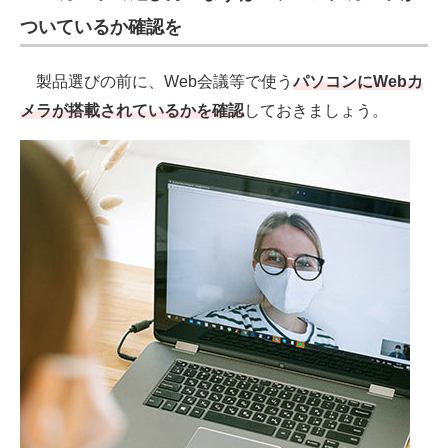
電子設計の基本と応用
ついているか確認を
エネルギーの専門メディア
製品選びの前に、Web会議等で使う
パソコンにWebカ
建設×テクノロジーの最前線
メラが搭載されているかを確認
しておきましょう。
ちょっと気になるネットの話題