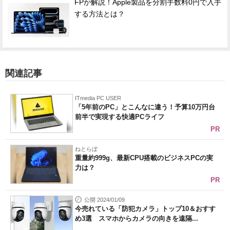
FPが解説！Apple製品を分割手数料0円で入手
する方法とは？
関連記事
ITmedia PC USER
「5年前のPC」とこんなに違う！予算10万円台
前半で実現する快適PCライフ
PR
ねとらぼ
重量約999g、最新CPU搭載のビジネスPCの実
力は？
PR
公開 2024/01/09
今売れている「防犯カメラ」トップ10＆おすす
め3選 スマホからカメラの向きを遠隔...