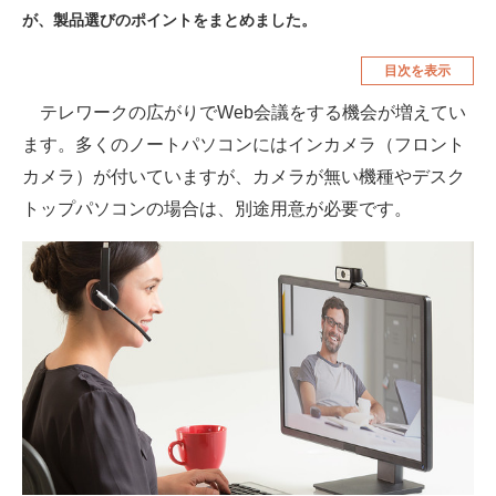
が、製品選びのポイントをまとめました。
空調・季節家電
美容・コスメ
目次を表示
腕時計
車・バイク
テレワークの広がりでWeb会議をする機会が増えてい
釣り具・釣り用品
食品・飲料・お酒
ます。多くのノートパソコンにはインカメラ（フロント
食器・グラス・カトラリー
カメラ）が付いていますが、カメラが無い機種やデスク
トップパソコンの場合は、別途用意が必要です。
メディア
注目記事を集めた総合ページ
ITの今と未来を見通す
スマホと通信の最新トレンド
進化するPCとデバイスの未来
好きが集まる 比べて選べる
ビジネスと働き方のヒント