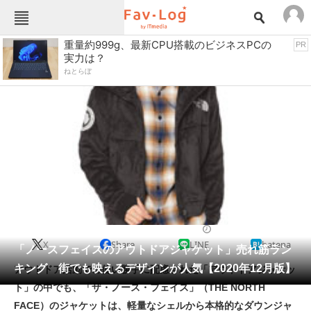
Fav-Logカテゴリー一覧
重量約999g、最新CPU搭載のビジネスPCの
PR
実力は？
TOP
アウトドア用品
ねとらぼ
インテリア・収納
おもちゃ・ホビー
カメラ
キッチン家電
キッチン用品
ゲーム
コンテンツ・サービス
スイーツ・お菓子
スポーツ・レジャー
スマホ・携帯電話
パソコン・タブレット
ファッション
アウトドアウェア
2020/12/28 18:00（公開）
X
Share
LINE
hatena
ペット
「ノースフェイスのアウトドアジャケット」売れ筋ラン
家電
キング 街でも映えるデザインが人気【2020年12月版】
アウトドア活動での使い勝手に配慮された「アウトドアジャケッ
工具・DIY
本・DVD・CD
ト」の中でも、「ザ・ノース・フェイス」（THE NORTH
生活家電
生活用品
FACE）のジャケットは、軽量なシェルから本格的なダウンジャ