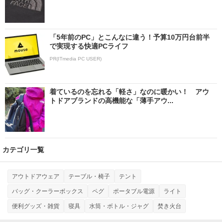
「5年前のPC」とこんなに違う！予算10万円台前半
で実現する快適PCライフ
PR(ITmedia PC USER)
着ているのを忘れる「軽さ」なのに暖かい！ アウ
トドアブランドの高機能な「薄手アウ...
カテゴリ一覧
アウトドアウェア
テーブル・椅子
テント
バッグ・クーラーボックス
ペグ
ポータブル電源
ライト
便利グッズ・雑貨
寝具
水筒・ボトル・ジャグ
焚き火台