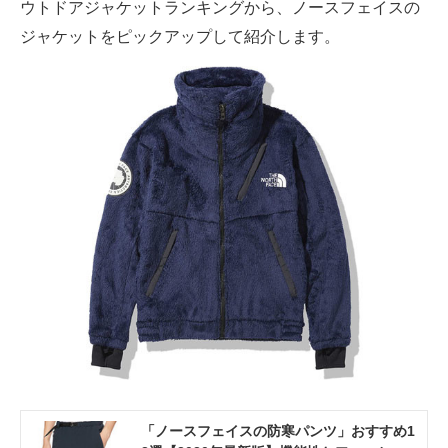
ウトドアジャケットランキングから、ノースフェイスの
ジャケットをピックアップして紹介します。
AI活用のいまが分かる
企業ITのトレンドを詳説
経営リーダーのコミュニティ
マーケ×ITの今がよく分かる
ITエンジニア向け専門サイト
企業向けIT製品の総合サイト
IT製品の技術・比較・事例
製造業のIT導入・活用を支援
モノづくり技術者専門サイト
エレクトロニクス専門サイト
「ノースフェイスの防寒パンツ」おすすめ1