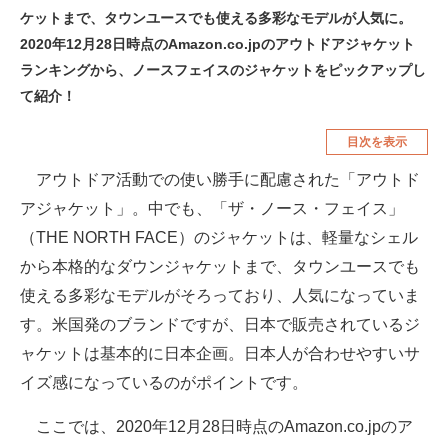
ケットまで、タウンユースでも使える多彩なモデルが人気に。
空調・季節家電
美容・コスメ
2020年12月28日時点のAmazon.co.jpのアウトドアジャケット
腕時計
車・バイク
ランキングから、ノースフェイスのジャケットをピックアップし
て紹介！
釣り具・釣り用品
食品・飲料・お酒
目次を表示
食器・グラス・カトラリー
アウトドア活動での使い勝手に配慮された「アウトド
メディア
アジャケット」。中でも、「ザ・ノース・フェイス」
注目記事を集めた総合ページ
（THE NORTH FACE）のジャケットは、軽量なシェル
から本格的なダウンジャケットまで、タウンユースでも
ITの今と未来を見通す
使える多彩なモデルがそろっており、人気になっていま
スマホと通信の最新トレンド
す。米国発のブランドですが、日本で販売されているジ
ャケットは基本的に日本企画。日本人が合わせやすいサ
進化するPCとデバイスの未来
イズ感になっているのがポイントです。
好きが集まる 比べて選べる
ここでは、2020年12月28日時点のAmazon.co.jpのア
ビジネスと働き方のヒント