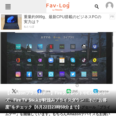
Fav-Logカテゴリー一覧
重量約999g、最新CPU搭載のビジネスPCの
PR
実力は？
TOP
アウトドア用品
ねとらぼ
インテリア・収納
おもちゃ・ホビー
カメラ
キッチン家電
キッチン用品
ゲーム
コンテンツ・サービス
スイーツ・お菓子
スポーツ・レジャー
スマホ・携帯電話
パソコン・タブレット
ファッション
タブレット
2021/06/21 18:27（公開）
X
Share
LINE
hatena
ペット
【Amazonプライムデー】FireタブレットやEchoシリー
家電
ズ、Fire TV Stickが軒並みプライスダウン その“お得
Amazon.co.jp（アマゾン）は6月21日から6月22日23時59分ま
工具・DIY
本・DVD・CD
度”をチェック【6月22日23時59分まで】
で、プライム会員を対象とした年に一度のビッグセール「プライ
生活家電
生活用品
ムデー」を開催しています。もちろんAmazonデバイスもお買い