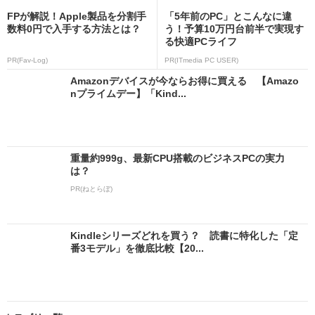
FPが解説！Apple製品を分割手
「5年前のPC」とこんなに違
数料0円で入手する方法とは？
う！予算10万円台前半で実現す
る快適PCライフ
PR(Fav-Log)
PR(ITmedia PC USER)
Amazonデバイスが今ならお得に買える 【Amazo
nプライムデー】「Kind...
重量約999g、最新CPU搭載のビジネスPCの実力
は？
PR(ねとらぼ)
Kindleシリーズどれを買う？ 読書に特化した「定
番3モデル」を徹底比較【20...