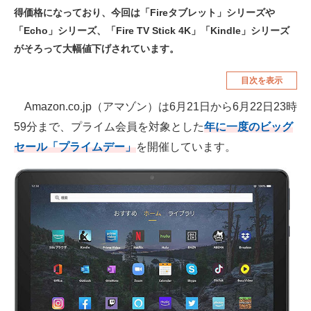
得価格になっており、今回は「Fireタブレット」シリーズや
空調・季節家電
美容・コスメ
「Echo」シリーズ、「Fire TV Stick 4K」「Kindle」シリーズ
腕時計
車・バイク
がそろって大幅値下げされています。
釣り具・釣り用品
食品・飲料・お酒
目次を表示
食器・グラス・カトラリー
Amazon.co.jp（アマゾン）は6月21日から6月22日23時
59分まで、プライム会員を対象とした
年に一度のビッグ
メディア
セール「プライムデー」
を開催しています。
注目記事を集めた総合ページ
ITの今と未来を見通す
スマホと通信の最新トレンド
進化するPCとデバイスの未来
好きが集まる 比べて選べる
ビジネスと働き方のヒント