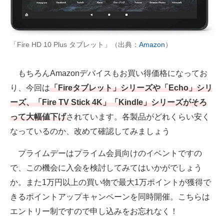
AI活用のいまが分かる
企業ITのトレンドを詳説
「Fire HD 10 Plus タブレット」（出典：
Amazon
）
経営リーダーのコミュニティ
もちろんAmazonデバイスもお買い得価格になってお
マーケ×ITの今がよく分かる
り、今回は
「Fireタブレット」シリーズや「Echo」シリ
ーズ、「Fire TV Stick 4K」「Kindle」シリーズがそろ
ITエンジニア向け専門サイト
って大幅値下げ
されています。各製品がどれくらい安く
企業向けIT製品の総合サイト
なっているのか、改めて確認してみましょう
IT製品の技術・比較・事例
プライムデーはプライム会員向けのイベントですの
で、この機会に入会を検討してみてはいかがでしょう
製造業のIT導入・活用を支援
か。また1万円以上の買い物で最大1万ポイントが獲得で
モノづくり技術者専門サイト
きるポイントアップキャンペーンを同時開催。こちらは
エントリー制ですので申し込みをお忘れなく！
エレクトロニクス専門サイト