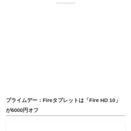
advertisement
電子設計の基本と応用
エネルギーの専門メディア
建設×テクノロジーの最前線
ちょっと気になるネットの話題
プライムデー：Fireタブレットは「Fire HD 10」
が6000円オフ