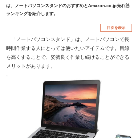
は、ノートパソコンスタンドのおすすめとAmazon.co.jp売れ筋
空調・季節家電
美容・コスメ
ランキングを紹介します。
腕時計
車・バイク
目次を表示
釣り具・釣り用品
食品・飲料・お酒
「ノートパソコンスタンド」は、ノートパソコンで長
食器・グラス・カトラリー
時間作業する人にとっては使いたいアイテムです。目線
を高くすることで、姿勢良く作業し続けることができる
メディア
メリットがあります。
注目記事を集めた総合ページ
ITの今と未来を見通す
スマホと通信の最新トレンド
進化するPCとデバイスの未来
好きが集まる 比べて選べる
ビジネスと働き方のヒント