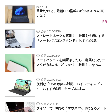
ねとらぼ
重量約999g、最新CPU搭載のビジネスPCの実
力は？
PR
公開 2026/05/20
ストレートネックを解消！ 仕事を快適にする
「ノートパソコンスタンド」おすすめ3選...
公開 2026/02/24
ノートパソコンを縦置きしたら、窮屈だったデ
スクがきれいに片付いた！ 救世主になっ...
公開 2024/03/02
便利な「USB type-C対応モバイルディスプレ
イ」おすすめ3選 ケーブル1本...
公開 2025/04/07
ダイソーで330円の「マウスパッドになるノート