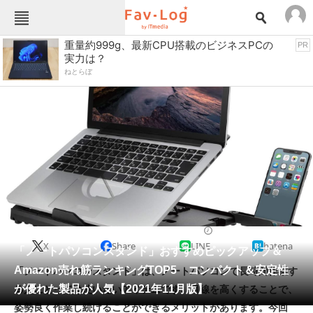
Fav-Logカテゴリー一覧
重量約999g、最新CPU搭載のビジネスPCの
PR
実力は？
TOP
アウトドア用品
ねとらぼ
インテリア・収納
おもちゃ・ホビー
カメラ
キッチン家電
キッチン用品
ゲーム
コンテンツ・サービス
スイーツ・お菓子
スポーツ・レジャー
スマホ・携帯電話
パソコン・タブレット
ファッション
パソコン周辺機器
2021/11/16 11:50（公開）
X
Share
LINE
hatena
ペット
「ノートパソコンスタンド」おすすめピックアップ＆
家電
Amazon売れ筋ランキングTOP5 コンパクト＆安定性
「ノートパソコンスタンド」は、ノートパソコンで長時間作業す
工具・DIY
本・DVD・CD
が優れた製品が人気【2021年11月版】
る人にとっては使いたいアイテムです。目線を高くすることで、
生活家電
生活用品
姿勢良く作業し続けることができるメリットがあります。今回