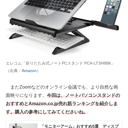
AI活用のいまが分かる
企業ITのトレンドを詳説
経営リーダーのコミュニティ
マーケ×ITの今がよく分かる
ITエンジニア向け専門サイト
エレコム「折りたたみ式ノートPCスタンド PCA-LTSH8BK」
（出典：
Amazon
）
企業向けIT製品の総合サイト
IT製品の技術・比較・事例
またZoomなどのオンライン会議でも、より自然な画
面映りになります。
今回は、ノートパソコンスタンドの
製造業のIT導入・活用を支援
おすすめとAmazon.co.jp売れ筋ランキングを紹介しま
モノづくり技術者専門サイト
す。購入の参考にしてみてくださいね。
エレクトロニクス専門サイト
「モニターアーム」おすすめ5選 ディスプ