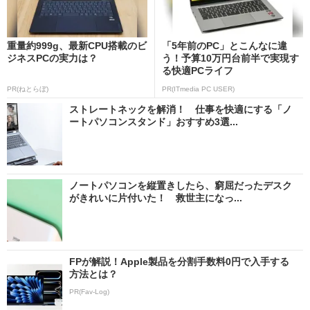
重量約999g、最新CPU搭載のビ
「5年前のPC」とこんなに違
ジネスPCの実力は？
う！予算10万円台前半で実現す
る快適PCライフ
PR(ねとらぼ)
PR(ITmedia PC USER)
ストレートネックを解消！ 仕事を快適にする「ノ
ートパソコンスタンド」おすすめ3選...
ノートパソコンを縦置きしたら、窮屈だったデスク
がきれいに片付いた！ 救世主になっ...
FPが解説！Apple製品を分割手数料0円で入手する
方法とは？
PR(Fav-Log)