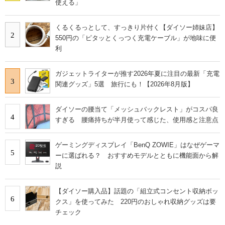
使える」
くるくるっとして、すっきり片付く【ダイソー姉妹店】
2
550円の「ピタッとくっつく充電ケーブル」が地味に便
利
ガジェットライターが推す2026年夏に注目の最新「充電
3
関連グッズ」5選 旅行にも！【2026年8月版】
ダイソーの腰当て「メッシュバックレスト」がコスパ良
4
すぎる 腰痛持ちが半月使って感じた、使用感と注意点
ゲーミングディスプレイ「BenQ ZOWIE」はなぜゲーマ
5
ーに選ばれる？ おすすめモデルとともに機能面から解
説
【ダイソー購入品】話題の「組立式コンセント収納ボッ
6
クス」を使ってみた 220円のおしゃれ収納グッズは要
チェック