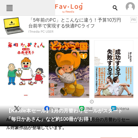
Fav-Logカテゴリー一覧
「5年前のPC」とこんなに違う！予算10万円
PR
台前半で実現する快適PCライフ
TOP
アウトドア用品
ITmedia PC USER
インテリア・収納
おもちゃ・ホビー
カメラ
キッチン家電
キッチン用品
ゲーム
コンテンツ・サービス
スイーツ・お菓子
スポーツ・レジャー
スマホ・携帯電話
パソコン・タブレット
ファッション
電子書籍
2022/01/05 18:10（公開）
X
Share
LINE
hatena
ペット
【Kindle本セール】1月の月替わりセールがスタート
家電
「毎日かあさん」など約100冊がお得！
Amazon.co.jpのKindleストアに、2022年1月分の月替わりセー
工具・DIY
本・DVD・CD
ル対象作品が登場しています。
生活家電
生活用品