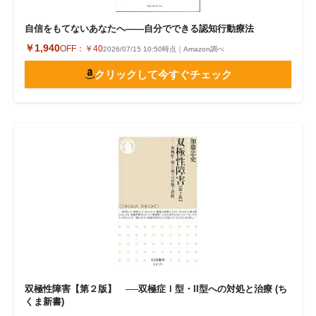
自信をもてないあなたへ――自分でできる認知行動療法
￥1,940
OFF：
￥40
2026/07/15 10:50時点｜Amazon調べ
クリックして今すぐチェック
双極性障害【第２版】 ──双極症Ｉ型・II型への対処と治療 (ち
くま新書)