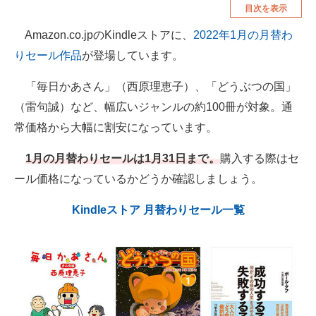
目次を表示
空調・季節家電
美容・コスメ
Amazon.co.jpのKindleストアに、
2022年1月の月替わ
腕時計
車・バイク
りセール作品
が登場しています。
釣り具・釣り用品
食品・飲料・お酒
「毎日かあさん」（西原理恵子）、「どうぶつの国」
食器・グラス・カトラリー
（雷句誠）など、幅広いジャンルの約100冊が対象。通
常価格から大幅に割安になっています。
メディア
1月の月替わりセールは1月31日まで。
購入する際はセ
注目記事を集めた総合ページ
ール価格になっているかどうか確認しましょう。
ITの今と未来を見通す
Kindleストア 月替わりセール一覧
スマホと通信の最新トレンド
進化するPCとデバイスの未来
好きが集まる 比べて選べる
ビジネスと働き方のヒント