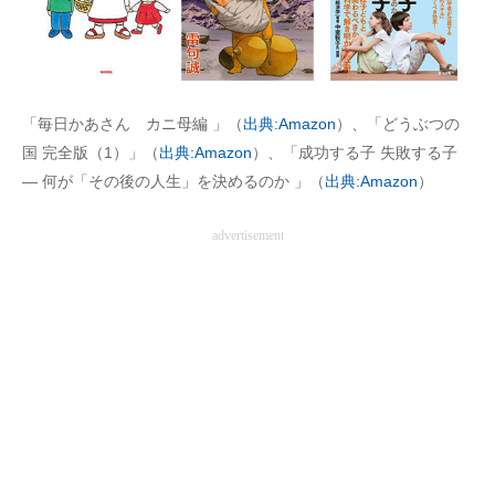
AI活用のいまが分かる
企業ITのトレンドを詳説
「毎日かあさん カニ母編 」（
出典:Amazon
）、「どうぶつの
経営リーダーのコミュニティ
国 完全版（1）」（
出典:Amazon
）、「成功する子 失敗する子
― 何が「その後の人生」を決めるのか 」（
出典:Amazon
）
マーケ×ITの今がよく分かる
ITエンジニア向け専門サイト
advertisement
企業向けIT製品の総合サイト
IT製品の技術・比較・事例
製造業のIT導入・活用を支援
モノづくり技術者専門サイト
エレクトロニクス専門サイト