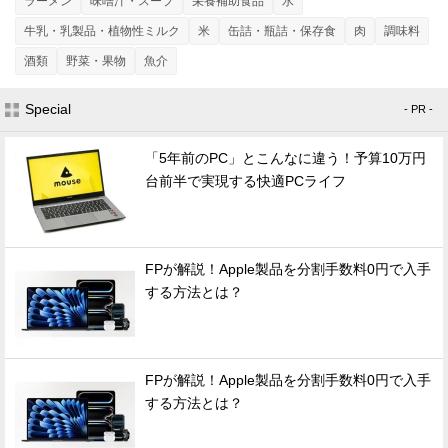
ラーメン
味噌汁・スープ
栄養補助食品
水
牛乳・乳製品・植物性ミルク
米
缶詰・瓶詰・保存食
肉
調味料
酒類
野菜・果物
魚介
Special
- PR -
「5年前のPC」とこんなに違う！予算10万円
台前半で実現する快適PCライフ
FPが解説！Apple製品を分割手数料0円で入手
する方法とは？
FPが解説！Apple製品を分割手数料0円で入手
する方法とは？