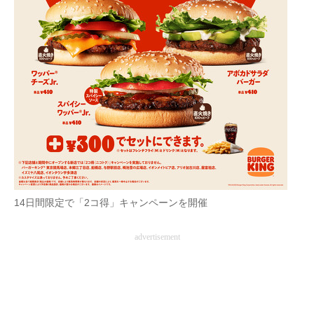
AI活用のいまが分かる
企業ITのトレンドを詳説
経営リーダーのコミュニティ
マーケ×ITの今がよく分かる
ITエンジニア向け専門サイト
企業向けIT製品の総合サイト
14日間限定で「2コ得」キャンペーンを開催
IT製品の技術・比較・事例
advertisement
製造業のIT導入・活用を支援
モノづくり技術者専門サイト
エレクトロニクス専門サイト