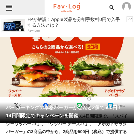
Fav-Logカテゴリー一覧
FPが解説！Apple製品を分割手数料0円で入手
PR
する方法とは？
TOP
アウトドア用品
Fav-Log
インテリア・収納
おもちゃ・ホビー
カメラ
キッチン家電
キッチン用品
ゲーム
コンテンツ・サービス
スイーツ・お菓子
スポーツ・レジャー
スマホ・携帯電話
パソコン・タブレット
ファッション
肉
2022/01/20 11:32（公開）
X
Share
LINE
hatena
ペット
バーガーキングの本格バーガーがなんと2個で500円！
家電
14日間限定でキャンペーンを開催
バーガーキングは、1月21日〜2月3日の14日間限定で、「スパイ
工具・DIY
本・DVD・CD
シーワッパー Jr.」、「ワッパー チーズJr.」、「アボカドサラダ
生活家電
生活用品
バーガー」の3商品の中から、2商品を500円（税込）で提供する