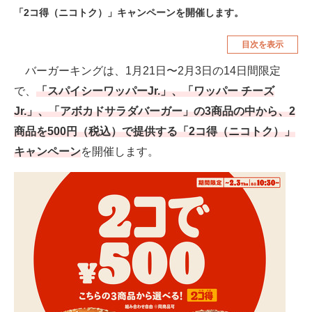
「2コ得（ニコトク）」キャンペーンを開催します。
空調・季節家電
美容・コスメ
目次を表示
腕時計
車・バイク
バーガーキングは、1月21日〜2月3日の14日間限定
釣り具・釣り用品
食品・飲料・お酒
で、
「スパイシーワッパーJr.」、「ワッパー チーズ
食器・グラス・カトラリー
Jr.」、「アボカドサラダバーガー」の3商品の中から、2
商品を500円（税込）で提供する「2コ得（ニコトク）」
メディア
キャンペーン
を開催します。
注目記事を集めた総合ページ
ITの今と未来を見通す
スマホと通信の最新トレンド
進化するPCとデバイスの未来
好きが集まる 比べて選べる
ビジネスと働き方のヒント