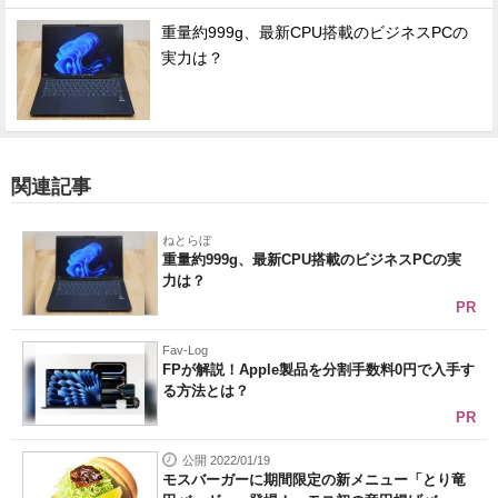
重量約999g、最新CPU搭載のビジネスPCの
実力は？
関連記事
ねとらぼ
重量約999g、最新CPU搭載のビジネスPCの実
力は？
PR
Fav-Log
FPが解説！Apple製品を分割手数料0円で入手す
る方法とは？
PR
公開 2022/01/19
モスバーガーに期間限定の新メニュー「とり竜