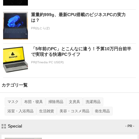
重量約999g、最新CPU搭載のビジネスPCの実力
は？
PR(ねとらぼ)
「5年前のPC」とこんなに違う！予算10万円台前半
で実現する快適PCライフ
PR(ITmedia PC USER)
カテゴリ一覧
マスク
布団・寝具
掃除用品
文房具
洗濯用品
浴室・入浴用品
生活雑貨
美容・コスメ用品
衛生用品
Special
- PR -