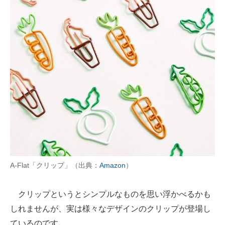
AI活用のいまが分かる
企業ITのトレンドを詳説
経営リーダーのコミュニティ
マーケ×ITの今がよく分かる
ITエンジニア向け専門サイト
企業向けIT製品の総合サイト
IT製品の技術・比較・事例
A-Flat「クリップ」（出典：
Amazon
）
製造業のIT導入・活用を支援
モノづくり技術者専門サイト
クリップというとシンプルなものを思い浮かべるかも
しれませんが、実は様々なデザインのクリップが登場し
エレクトロニクス専門サイト
ているのです。