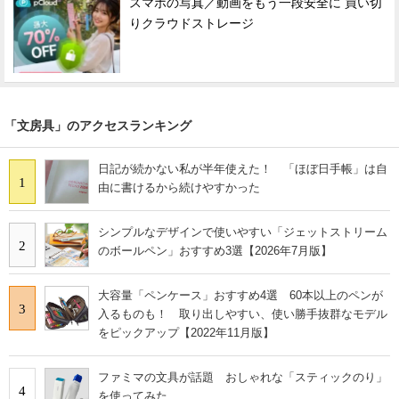
スマホの写真／動画をもう一段安全に 買い切
りクラウドストレージ
「文房具」のアクセスランキング
日記が続かない私が半年使えた！ 「ほぼ日手帳」は自
1
由に書けるから続けやすかった
シンプルなデザインで使いやすい「ジェットストリーム
2
のボールペン」おすすめ3選【2026年7月版】
大容量「ペンケース」おすすめ4選 60本以上のペンが
3
入るものも！ 取り出しやすい、使い勝手抜群なモデル
をピックアップ【2022年11月版】
ファミマの文具が話題 おしゃれな「スティックのり」
4
を使ってみた