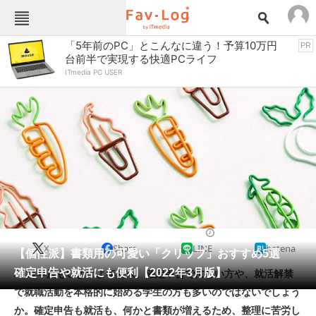
Fav-Logカテゴリー一覧
「5年前のPC」とこんなに違う！予算10万円
PR
台前半で実現する快適PCライフ
TOP
アウトドア用品
ITmedia PC USER
インテリア・収納
おもちゃ・ホビー
カメラ
キッチン家電
キッチン用品
ゲーム
コンテンツ・サービス
スイーツ・お菓子
スポーツ・レジャー
スマホ・携帯電話
パソコン・タブレット
ファッション
文房具
2022/03/01 17:20（公開）
X
Share
LINE
hatena
ペット
【個性派】書類用の可愛い「クリップ」おすすめ5選
家電
確定申告や就活にも便利【2022年3月版】
2021年度もいよいよ年度末。確定申告で忙しい方や、就活解禁
工具・DIY
本・DVD・CD
で就職活動を本格的に始める学生の方も多いのではないでしょう
生活家電
生活用品
か。確定申告も就活も、何かと書類が増えるため、整理に苦労し