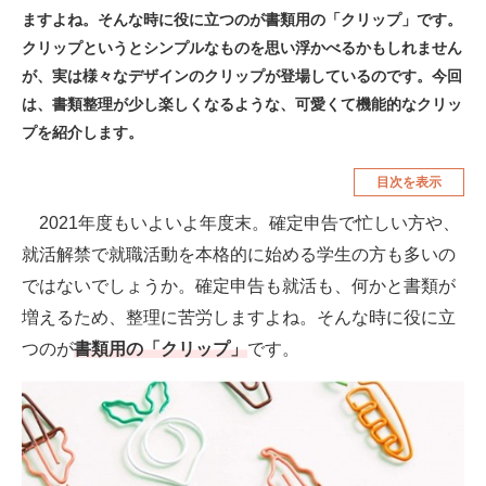
ますよね。そんな時に役に立つのが書類用の「クリップ」です。
空調・季節家電
美容・コスメ
クリップというとシンプルなものを思い浮かべるかもしれません
腕時計
車・バイク
が、実は様々なデザインのクリップが登場しているのです。今回
は、書類整理が少し楽しくなるような、可愛くて機能的なクリッ
釣り具・釣り用品
食品・飲料・お酒
プを紹介します。
食器・グラス・カトラリー
目次を表示
メディア
2021年度もいよいよ年度末。確定申告で忙しい方や、
注目記事を集めた総合ページ
就活解禁で就職活動を本格的に始める学生の方も多いの
ではないでしょうか。確定申告も就活も、何かと書類が
ITの今と未来を見通す
増えるため、整理に苦労しますよね。そんな時に役に立
スマホと通信の最新トレンド
つのが
書類用の「クリップ」
です。
進化するPCとデバイスの未来
好きが集まる 比べて選べる
ビジネスと働き方のヒント