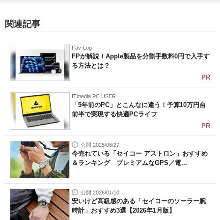
関連記事
Fav-Log
FPが解説！Apple製品を分割手数料0円で入手す
る方法とは？
PR
ITmedia PC USER
「5年前のPC」とこんなに違う！予算10万円台
前半で実現する快適PCライフ
PR
公開 2025/06/27
今売れている「セイコー アストロン」おすすめ
＆ランキング プレミアムなGPS／電...
公開 2026/01/10
安いけど高級感のある「セイコーのソーラー腕
時計」おすすめ3選【2026年1月版】