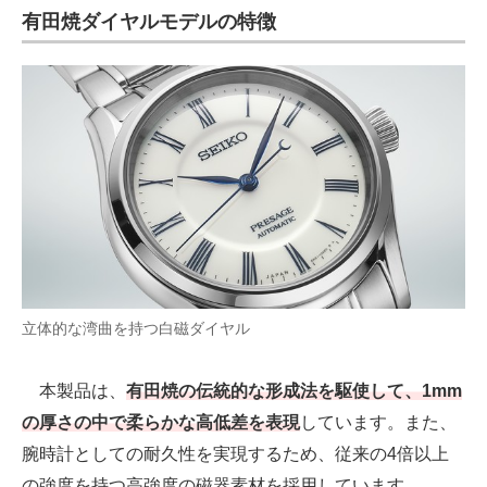
有田焼ダイヤルモデルの特徴
電子設計の基本と応用
エネルギーの専門メディア
建設×テクノロジーの最前線
ちょっと気になるネットの話題
立体的な湾曲を持つ白磁ダイヤル
本製品は、
有田焼の伝統的な形成法を駆使して、1mm
の厚さの中で柔らかな高低差を表現
しています。また、
腕時計としての耐久性を実現するため、従来の4倍以上
の強度を持つ高強度の磁器素材を採用しています。