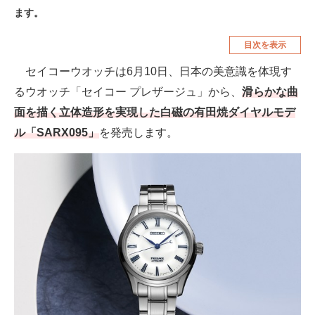
ます。
空調・季節家電
美容・コスメ
目次を表示
腕時計
車・バイク
セイコーウオッチは6月10日、日本の美意識を体現す
釣り具・釣り用品
食品・飲料・お酒
るウオッチ「セイコー プレザージュ」から、
滑らかな曲
食器・グラス・カトラリー
面を描く立体造形を実現した白磁の有田焼ダイヤルモデ
ル「SARX095」
を発売します。
メディア
注目記事を集めた総合ページ
ITの今と未来を見通す
スマホと通信の最新トレンド
進化するPCとデバイスの未来
好きが集まる 比べて選べる
ビジネスと働き方のヒント