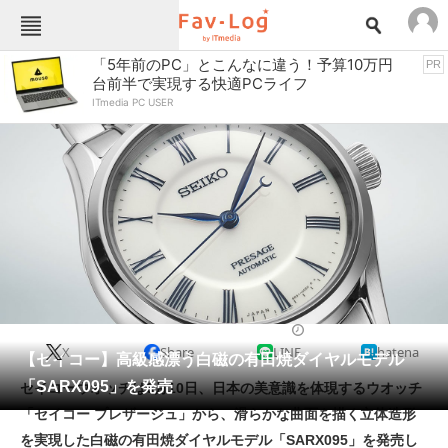
Fav-Logカテゴリー一覧
「5年前のPC」とこんなに違う！予算10万円
PR
台前半で実現する快適PCライフ
TOP
アウトドア用品
ITmedia PC USER
インテリア・収納
おもちゃ・ホビー
カメラ
キッチン家電
キッチン用品
ゲーム
コンテンツ・サービス
スイーツ・お菓子
スポーツ・レジャー
スマホ・携帯電話
パソコン・タブレット
ファッション
ドレスウォッチ
2022/05/10 17:51（公開）
X
Share
LINE
hatena
ペット
【セイコー】高級感漂う白磁の有田焼ダイヤルモデル
家電
「SARX095」を発売
セイコーウオッチは6月10日、日本の美意識を体現するウオッチ
工具・DIY
本・DVD・CD
「セイコー プレザージュ」から、滑らかな曲面を描く立体造形
生活家電
生活用品
を実現した白磁の有田焼ダイヤルモデル「SARX095」を発売し