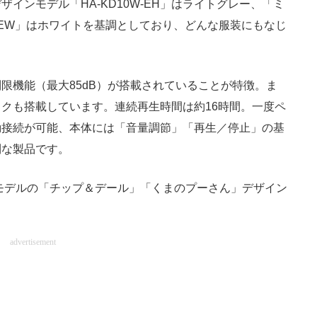
インモデル「HA-KD10W-EH」はライトグレー、「ミ
W-EW」はホワイトを基調としており、どんな服装にもなじ
機能（最大85dB）が搭載されていることが特徴。ま
クも搭載しています。連続再生時間は約16時間。一度ペ
動接続が可能、本体には「音量調節」「再生／停止」の基
利な製品です。
モデルの「チップ＆デール」「くまのプーさん」デザイン
advertisement