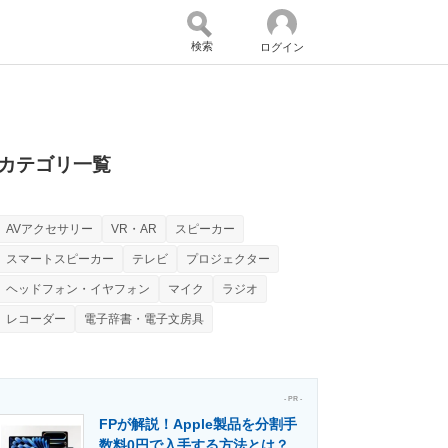
検索
ログイン
バイスの未来
好きが集まる 比べて選べる
カテゴリ一覧
AVアクセサリー
VR・AR
スピーカー
コミュニティ
マーケ×ITの今がよく分かる
スマートスピーカー
テレビ
プロジェクター
ヘッドフォン・イヤフォン
マイク
ラジオ
レコーダー
電子辞書・電子文房具
・活用を支援
- PR -
FPが解説！Apple製品を分割手
門メディア
建設×テクノロジーの最前線
数料0円で入手する方法とは？