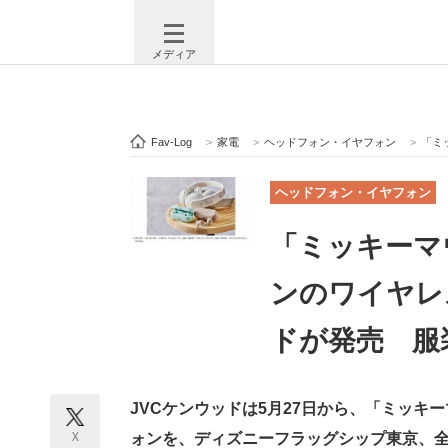
メディア
Fav-Log
>
家電
>
ヘッドフォン・イヤフォン
>
「ミッ
注目記事を集めた総合ページ
ITの今
ヘッドフォン・イヤフォン
「ミッキーマ
ビジネスと働き方のヒント
AI活用
ンのワイヤレ
ドが発売 服
ITエンジニア向け専門サイト
企業向けI
JVCケンウッドは5月27日から、「ミッ
モノづくり技術者専門サイト
エレクトロ
X
ォンを、ディズニーフラッグシップ東京、全国