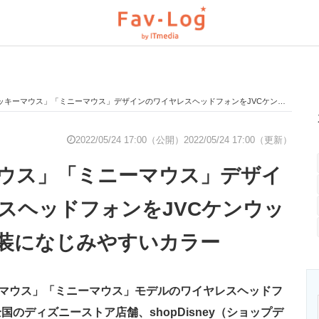
キーマウス」「ミニーマウス」デザインのワイヤレスヘッドフォンをJVCケンウッドが発売 服装になじみやすいカラー
と未来を見通す
スマホと通信の最新トレンド
進化するPCとデ
2022/05/24 17:00（公開）
2022/05/24 17:00（更新）
ウス」「ミニーマウス」デザイ
のいまが分かる
企業ITのトレンドを詳説
経営リーダーの
スヘッドフォンをJVCケンウッ
装になじみやすいカラー
T製品の総合サイト
IT製品の技術・比較・事例
製造業のIT導入
キーマウス」「ミニーマウス」モデルのワイヤレスヘッドフ
ニクス専門サイト
電子設計の基本と応用
エネルギーの専
のディズニーストア店舗、shopDisney（ショップデ