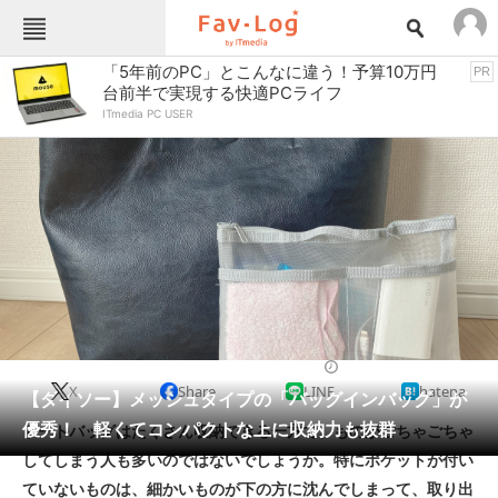
Fav-Logカテゴリー一覧
「5年前のPC」とこんなに違う！予算10万円
PR
台前半で実現する快適PCライフ
TOP
アウトドア用品
ITmedia PC USER
インテリア・収納
おもちゃ・ホビー
カメラ
キッチン家電
キッチン用品
ゲーム
コンテンツ・サービス
スイーツ・お菓子
スポーツ・レジャー
スマホ・携帯電話
パソコン・タブレット
ファッション
収納用品
2022/06/14 13:45（公開）
X
Share
LINE
hatena
ペット
【ダイソー】メッシュタイプの「バッグインバッグ」が
家電
優秀！ 軽くてコンパクトな上に収納力も抜群
トートバッグはたくさん収納できる一方で、ものがごちゃごちゃ
工具・DIY
本・DVD・CD
してしまう人も多いのではないでしょうか。特にポケットが付い
生活家電
生活用品
ていないものは、細かいものが下の方に沈んでしまって、取り出