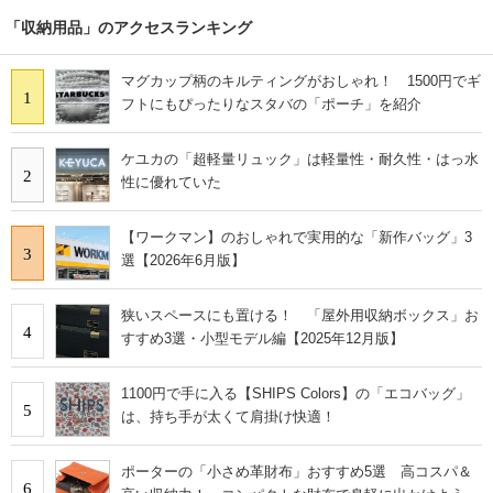
「収納用品」のアクセスランキング
マグカップ柄のキルティングがおしゃれ！ 1500円でギ
1
フトにもぴったりなスタバの「ポーチ」を紹介
ケユカの「超軽量リュック」は軽量性・耐久性・はっ水
2
性に優れていた
【ワークマン】のおしゃれで実用的な「新作バッグ」3
3
選【2026年6月版】
狭いスペースにも置ける！ 「屋外用収納ボックス」お
4
すすめ3選・小型モデル編【2025年12月版】
1100円で手に入る【SHIPS Colors】の「エコバッグ」
5
は、持ち手が太くて肩掛け快適！
ポーターの「小さめ革財布」おすすめ5選 高コスパ＆
6