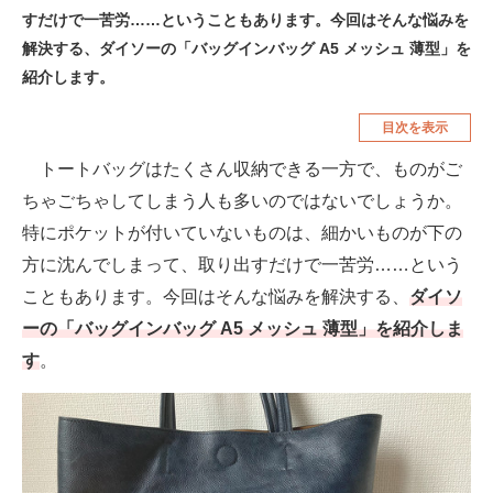
すだけで一苦労……ということもあります。今回はそんな悩みを
空調・季節家電
美容・コスメ
解決する、ダイソーの「バッグインバッグ A5 メッシュ 薄型」を
腕時計
車・バイク
紹介します。
釣り具・釣り用品
食品・飲料・お酒
目次を表示
食器・グラス・カトラリー
トートバッグはたくさん収納できる一方で、ものがご
ちゃごちゃしてしまう人も多いのではないでしょうか。
メディア
特にポケットが付いていないものは、細かいものが下の
注目記事を集めた総合ページ
方に沈んでしまって、取り出すだけで一苦労……という
こともあります。今回はそんな悩みを解決する、
ダイソ
ITの今と未来を見通す
ーの「バッグインバッグ A5 メッシュ 薄型」を紹介しま
スマホと通信の最新トレンド
す
。
進化するPCとデバイスの未来
好きが集まる 比べて選べる
ビジネスと働き方のヒント