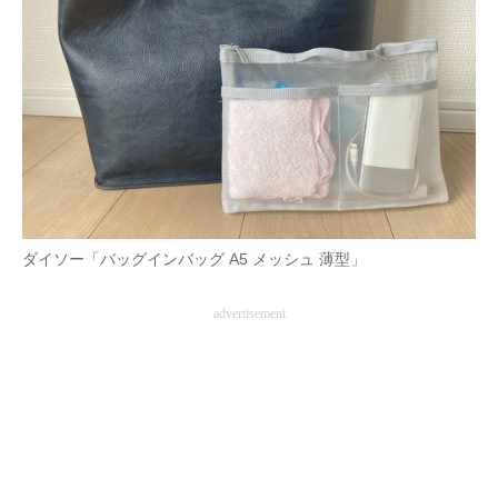
AI活用のいまが分かる
企業ITのトレンドを詳説
経営リーダーのコミュニティ
マーケ×ITの今がよく分かる
ITエンジニア向け専門サイト
ダイソー「バッグインバッグ A5 メッシュ 薄型」
企業向けIT製品の総合サイト
advertisement
IT製品の技術・比較・事例
製造業のIT導入・活用を支援
モノづくり技術者専門サイト
エレクトロニクス専門サイト