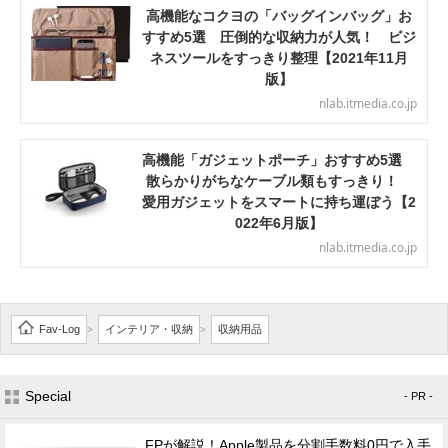
高機能なコクヨの「バッグインバッグ」お
すすめ5選 圧倒的な収納力が人気！ ビジ
ネスツールをすっきり整理【2021年11月
版】
nlab.itmedia.co.jp
高機能「ガジェットポーチ」おすすめ5選
散らかりがちなケーブル類もすっきり！
愛用ガジェットをスマートに持ち運ぼう【2
022年6月版】
nlab.itmedia.co.jp
Fav-Log
インテリア・収納
収納用品
>
>
Special
- PR -
FPが解説！Apple製品を分割手数料0円で入手