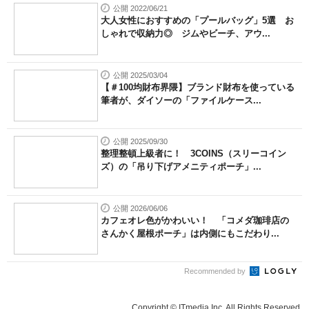
公開 2022/06/21
大人女性におすすめの「プールバッグ」5選 お
しゃれで収納力◎ ジムやビーチ、アウ...
公開 2025/03/04
【＃100均財布界隈】ブランド財布を使っている
筆者が、ダイソーの「ファイルケース...
公開 2025/09/30
整理整頓上級者に！ 3COINS（スリーコイン
ズ）の「吊り下げアメニティポーチ」...
公開 2026/06/06
カフェオレ色がかわいい！ 「コメダ珈琲店の
さんかく屋根ポーチ」は内側にもこだわり...
Recommended by
Copyright © ITmedia Inc. All Rights Reserved.