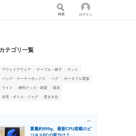
検索
ログイン
バイスの未来
好きが集まる 比べて選べる
カテゴリ一覧
アウトドアウェア
テーブル・椅子
テント
コミュニティ
マーケ×ITの今がよく分かる
バッグ・クーラーボックス
ペグ
ポータブル電源
ライト
便利グッズ・雑貨
寝具
水筒・ボトル・ジャグ
焚き火台
・活用を支援
- PR -
重量約999g、最新CPU搭載のビ
門メディア
建設×テクノロジーの最前線
ジネスPCの実力は？