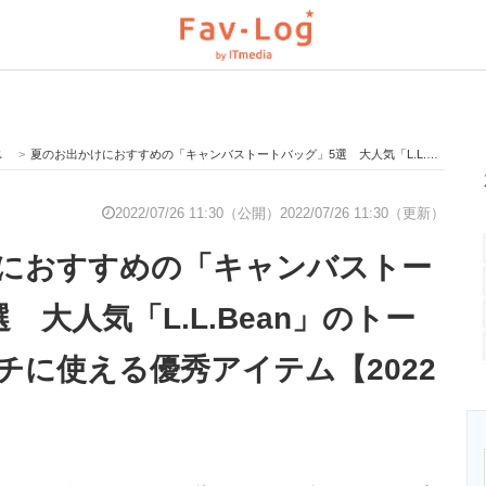
ス
>
夏のお出かけにおすすめの「キャンバストートバッグ」5選 大人気「L.L.Bean」のトートも！ マルチに使える優秀アイテム【2022年7月版】
と未来を見通す
スマホと通信の最新トレンド
進化するPCとデ
2022/07/26 11:30（公開）
2022/07/26 11:30（更新）
におすすめの「キャンバストー
のいまが分かる
企業ITのトレンドを詳説
経営リーダーの
 大人気「L.L.Bean」のトー
チに使える優秀アイテム【2022
T製品の総合サイト
IT製品の技術・比較・事例
製造業のIT導入
ニクス専門サイト
電子設計の基本と応用
エネルギーの専