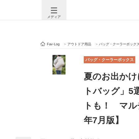
メディア
Fav-Log
>
アウトドア用品
>
バッグ・クーラーボック
注目記事を集めた総合ページ
ITの今
バッグ・クーラーボックス
夏のお出かけ
ビジネスと働き方のヒント
AI活用
トバッグ」5選
トも！ マル
ITエンジニア向け専門サイト
企業向けI
年7月版】
モノづくり技術者専門サイト
エレクトロ