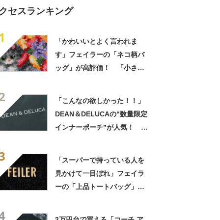
クセスランキング
1
「かわいいとよく言われま
す」フェイラーの「ネコ柄バ
ッグ」が高評価！ 「小さす
ぎずちょうどいい」「上品か
2
つかわいいバック」
「こんなの欲しかった！！」
DEAN＆DELUCAの“数量限定
インナーポーチ”が人気！
「かわいくて機能性抜群」「3
3
点購入して大正解」
「スーパーで持っている人を
見かけて一目ぼれ」フェイラ
ーの「上品トートバッグ」が
人気！ 「夫からも褒められ
4
ました」「どの年代でも使え
2万円台で買える「コーチ ア