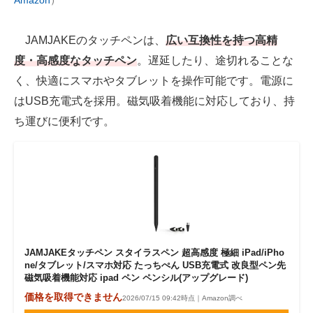
Amazon
）
JAMJAKEのタッチペンは、
広い互換性を持つ高精
度・高感度なタッチペン
。遅延したり、途切れることな
く、快適にスマホやタブレットを操作可能です。電源に
はUSB充電式を採用。磁気吸着機能に対応しており、持
ち運びに便利です。
JAMJAKEタッチペン スタイラスペン 超高感度 極細 iPad/iPho
ne/タブレット/スマホ対応 たっちぺん USB充電式 改良型ペン先
磁気吸着機能対応 ipad ペン ペンシル(アップグレード)
価格を取得できません
2026/07/15 09:42時点｜Amazon調べ