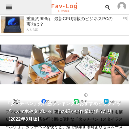
Fav-Logカテゴリー一覧
重量約999g、最新CPU搭載のビジネスPCの
PR
実力は？
TOP
アウトドア用品
ねとらぼ
インテリア・収納
おもちゃ・ホビー
カメラ
キッチン家電
キッチン用品
ゲーム
コンテンツ・サービス
スイーツ・お菓子
スポーツ・レジャー
スマホ・携帯電話
パソコン・タブレット
ファッション
パソコン周辺機器
2022/08/20 10:00（公開）
X
Share
LINE
hatena
ペット
「タッチペン」売れ筋ランキング＆おすすめピックアッ
家電
プ スマホやタブレット上の細かい作業にぴったり
スマホやタブレット上に手書きの文字を書いたり、イラストを描
工具・DIY
本・DVD・CD
【2022年8月版】
いたり、細かい作業を行う際に便利な「タッチペン（スタイラス
生活家電
生活用品
ペン）」。タッチペンを使うと、指で作業する時よりもスムーズ