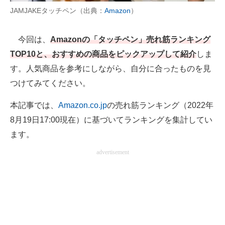
JAMJAKEタッチペン（出典：
Amazon
）
AI活用のいまが分かる
今回は、
Amazonの「タッチペン」売れ筋ランキング
企業ITのトレンドを詳説
TOP10と、おすすめの商品をピックアップして紹介
しま
経営リーダーのコミュニティ
す。人気商品を参考にしながら、自分に合ったものを見
つけてみてください。
マーケ×ITの今がよく分かる
本記事では、
Amazon.co.jp
の売れ筋ランキング（2022年
ITエンジニア向け専門サイト
8月19日17:00現在）に基づいてランキングを集計してい
企業向けIT製品の総合サイト
ます。
IT製品の技術・比較・事例
advertisement
製造業のIT導入・活用を支援
モノづくり技術者専門サイト
エレクトロニクス専門サイト