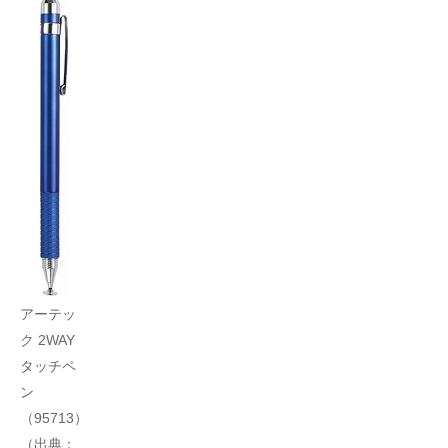
アーテッ
ク 2WAY
タッチペ
ン
（95713）
（出典：