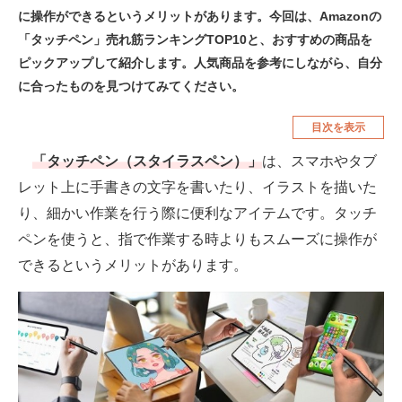
に操作ができるというメリットがあります。今回は、Amazonの
空調・季節家電
美容・コスメ
「タッチペン」売れ筋ランキングTOP10と、おすすめの商品を
腕時計
車・バイク
ピックアップして紹介します。人気商品を参考にしながら、自分
に合ったものを見つけてみてください。
釣り具・釣り用品
食品・飲料・お酒
目次を表示
食器・グラス・カトラリー
「タッチペン（スタイラスペン）」
は、スマホやタブ
メディア
レット上に手書きの文字を書いたり、イラストを描いた
注目記事を集めた総合ページ
り、細かい作業を行う際に便利なアイテムです。タッチ
ペンを使うと、指で作業する時よりもスムーズに操作が
ITの今と未来を見通す
できるというメリットがあります。
スマホと通信の最新トレンド
進化するPCとデバイスの未来
好きが集まる 比べて選べる
ビジネスと働き方のヒント