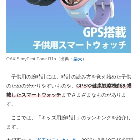
AI活用のいまが分かる
企業ITのトレンドを詳説
経営リーダーのコミュニティ
マーケ×ITの今がよく分かる
OAXIS myFirst Fone R1s（出典：
楽天
）
ITエンジニア向け専門サイト
子供用の腕時計には、時計の読み方を覚え始めた子供
企業向けIT製品の総合サイト
のための分かりやすいものや、
GPSや健康観察機能を搭
IT製品の技術・比較・事例
載したスマートウォッチ
までさまざまなものがありま
す。
製造業のIT導入・活用を支援
ここでは、「キッズ用腕時計」のランキングを紹介し
モノづくり技術者専門サイト
ます。
エレクトロニクス専門サイト