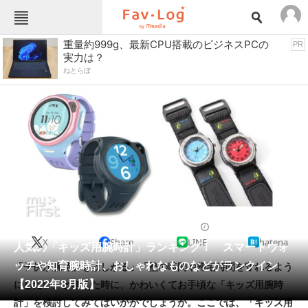
Fav-Logカテゴリー一覧
重量約999g、最新CPU搭載のビジネスPCの
PR
実力は？
TOP
アウトドア用品
ねとらぼ
インテリア・収納
おもちゃ・ホビー
カメラ
キッチン家電
キッチン用品
ゲーム
コンテンツ・サービス
スイーツ・お菓子
スポーツ・レジャー
スマホ・携帯電話
パソコン・タブレット
ファッション
カジュアルウォッチ
2022/08/21 07:00（公開）
X
Share
LINE
hatena
ペット
人気の「キッズ用腕時計」ランキング！ スマートウォ
家電
ッチや知育腕時計、おしゃれなものなどがランクイン
「子供が腕時計を欲しがる」「塾の時間や帰宅時間を守れるよう
工具・DIY
本・DVD・CD
【2022年8月版】
にしたい」と考えた時に、かわいくてお手頃な「キッズ用腕時
生活家電
生活用品
計」を検討してみてはいかがでしょうか。ここでは、「キッズ用