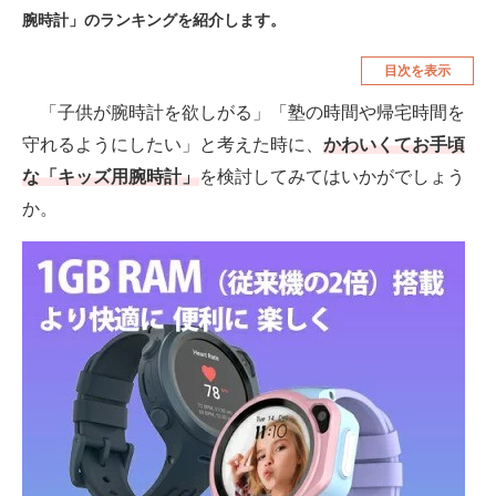
腕時計」のランキングを紹介します。
空調・季節家電
美容・コスメ
目次を表示
腕時計
車・バイク
「子供が腕時計を欲しがる」「塾の時間や帰宅時間を
釣り具・釣り用品
食品・飲料・お酒
守れるようにしたい」と考えた時に、
かわいくてお手頃
食器・グラス・カトラリー
な「キッズ用腕時計」
を検討してみてはいかがでしょう
か。
メディア
注目記事を集めた総合ページ
ITの今と未来を見通す
スマホと通信の最新トレンド
進化するPCとデバイスの未来
好きが集まる 比べて選べる
ビジネスと働き方のヒント