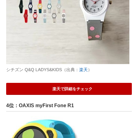
シチズン Q&Q LADYS&KIDS（出典：
楽天
）
楽天で詳細をチェック
4位：OAXIS myFirst Fone R1