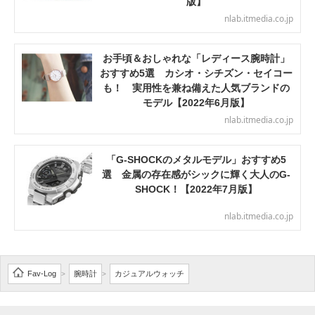
版】
nlab.itmedia.co.jp
お手頃＆おしゃれな「レディース腕時計」
おすすめ5選 カシオ・シチズン・セイコー
も！ 実用性を兼ね備えた人気ブランドの
モデル【2022年6月版】
nlab.itmedia.co.jp
「G-SHOCKのメタルモデル」おすすめ5
選 金属の存在感がシックに輝く大人のG-
SHOCK！【2022年7月版】
nlab.itmedia.co.jp
Fav-Log
腕時計
カジュアルウォッチ
>
>