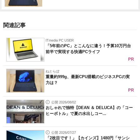
関連記事
ITmedia PC USER
「5年前のPC」とこんなに違う！予算10万円台
前半で実現する快適PCライフ
PR
ねとらぼ
重量約999g、最新CPU搭載のビジネスPCの実
力は？
PR
公開 2026/08/02
おしゃれで独特【DEAN ＆ DELUCA】の「コー
ヒーボトル」で夏の水出しコー...
公開 2026/07/27
「2枚目です！」【カインズ】1480円「サンシ