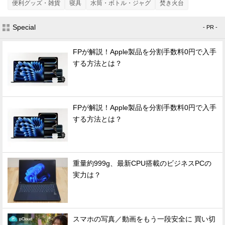
便利グッズ・雑貨
寝具
水筒・ボトル・ジャグ
焚き火台
Special
- PR -
FPが解説！Apple製品を分割手数料0円で入手
する方法とは？
FPが解説！Apple製品を分割手数料0円で入手
する方法とは？
重量約999g、最新CPU搭載のビジネスPCの
実力は？
スマホの写真／動画をもう一段安全に 買い切