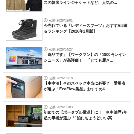
スの韓国ラインジャケットなど、人気の...
公開 2026/02/01
今売れている「レディースブーツ」おすすめ3選
＆ランキング【2026年2月版】
公開 2026/04/27
「逸品です」【ワークマン】の「1900円レイン
シューズ」が高評価！ 「とても履き...
公開 2026/03/18
【車中泊】そのスペック本当に必要？ 愛用者
が選ぶ「EcoFlow製品」おすすめ4...
公開 2026/05/03
初めての【ポータブル電源】に！ 車中泊歴7年
超の筆者が選ぶ「1泊にちょうどいい高...