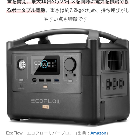
量を備え、最大10台のデバイスを同時に電力を供給でき
るポータブル電源
。重さは約7.2kgのため、持ち運びがし
やすい点も特徴です。
EcoFlow「エコフローリバープロ」（出典：
Amazon
）