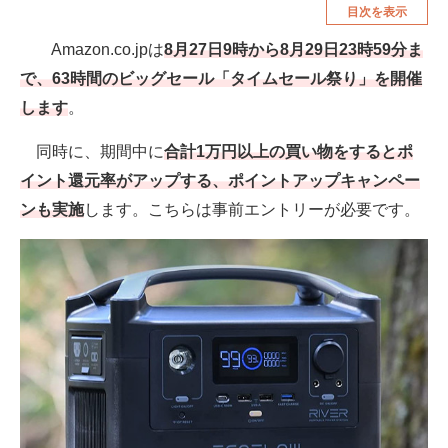
目次を表示
空調・季節家電
美容・コスメ
Amazon.co.jpは
8月27日9時から8月29日23時59分ま
腕時計
車・バイク
で、63時間のビッグセール「タイムセール祭り」を開催
釣り具・釣り用品
食品・飲料・お酒
します
。
食器・グラス・カトラリー
同時に、期間中に
合計1万円以上の買い物をするとポ
イント還元率がアップする、ポイントアップキャンペー
メディア
ンも実施
します。こちらは事前エントリーが必要です。
注目記事を集めた総合ページ
ITの今と未来を見通す
スマホと通信の最新トレンド
進化するPCとデバイスの未来
好きが集まる 比べて選べる
ビジネスと働き方のヒント