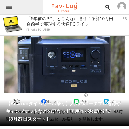
Fav-Logカテゴリー一覧
「5年前のPC」とこんなに違う！予算10万円
PR
台前半で実現する快適PCライフ
TOP
アウトドア用品
ITmedia PC USER
インテリア・収納
おもちゃ・ホビー
カメラ
キッチン家電
キッチン用品
ゲーム
コンテンツ・サービス
スイーツ・お菓子
スポーツ・レジャー
スマホ・携帯電話
パソコン・タブレット
ファッション
便利グッズ・雑貨
2022/08/26 15:33（公開）
X
Share
LINE
hatena
ペット
【Amazonタイムセール祭り】人気のポータブル電源や
家電
キャンプマットなどのアウトドア用品がお買い得に！
Amazon.co.jpは8月27日9時から8月29日23時59分まで、63時
工具・DIY
本・DVD・CD
【8月27日スタート】
間のビッグセール「タイムセール祭り」を開催します。
生活家電
生活用品