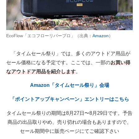
AI活用のいまが分かる
企業ITのトレンドを詳説
EcoFlow「エコフローリバープロ」（出典：
Amazon
）
経営リーダーのコミュニティ
マーケ×ITの今がよく分かる
「タイムセール祭り」では、多くのアウトドア用品が
セール価格になる予定です。ここでは、一部の
お買い得
ITエンジニア向け専門サイト
なアウトドア用品を紹介します
。
企業向けIT製品の総合サイト
Amazon「タイムセール祭り」会場
IT製品の技術・比較・事例
「ポイントアップキャンペーン」エントリーはこちら
製造業のIT導入・活用を支援
タイムセール祭りの期間は8月27日〜8月29日です。予告
モノづくり技術者専門サイト
商品の出品取りやめ、売り切れの場合もありますので、
セール期間中に販売ページにてご確認下さい
エレクトロニクス専門サイト