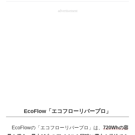
電子設計の基本と応用
advertisement
エネルギーの専門メディア
建設×テクノロジーの最前線
ちょっと気になるネットの話題
EcoFlow「エコフローリバープロ」
EcoFlowの「エコフローリバープロ」は、
720Whの容