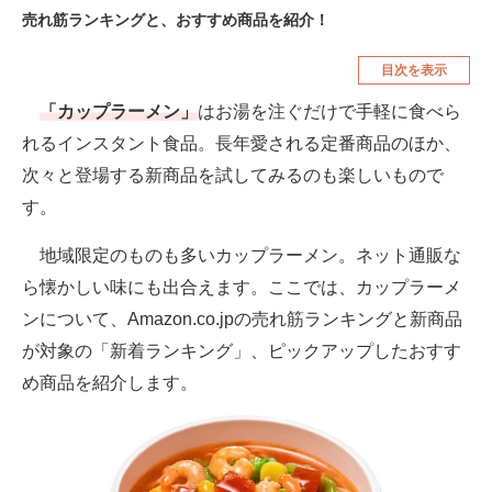
売れ筋ランキングと、おすすめ商品を紹介！
空調・季節家電
美容・コスメ
目次を表示
腕時計
車・バイク
「カップラーメン」
はお湯を注ぐだけで手軽に食べら
釣り具・釣り用品
食品・飲料・お酒
れるインスタント食品。長年愛される定番商品のほか、
食器・グラス・カトラリー
次々と登場する新商品を試してみるのも楽しいもので
す。
メディア
注目記事を集めた総合ページ
地域限定のものも多いカップラーメン。ネット通販な
ら懐かしい味にも出合えます。ここでは、カップラーメ
ITの今と未来を見通す
ンについて、Amazon.co.jpの売れ筋ランキングと新商品
スマホと通信の最新トレンド
が対象の「新着ランキング」、ピックアップしたおすす
め商品を紹介します。
進化するPCとデバイスの未来
好きが集まる 比べて選べる
ビジネスと働き方のヒント