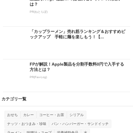
は？
PR(ねとらぼ)
「カップラーメン」売れ筋ランキング＆おすすめピ
ックアップ 手軽に麺を楽しもう！【...
FPが解説！Apple製品を分割手数料0円で入手する
方法とは？
PR(Fav-Log)
カテゴリ一覧
おせち
カレー
コーヒー・お茶
シリアル
ナッツ・おつまみ・珍味
パン・ハンバーガー・サンドイッチ
ラーメン
味噌汁・スープ
栄養補助食品
水