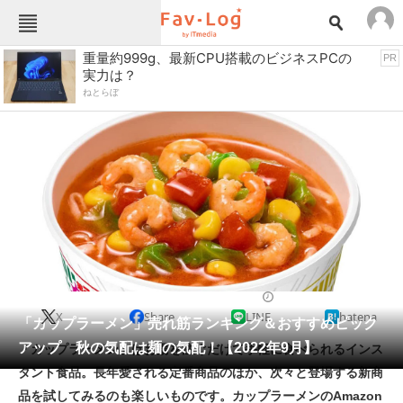
Fav-Logカテゴリー一覧
重量約999g、最新CPU搭載のビジネスPCの
PR
実力は？
TOP
アウトドア用品
ねとらぼ
インテリア・収納
おもちゃ・ホビー
カメラ
キッチン家電
キッチン用品
ゲーム
コンテンツ・サービス
スイーツ・お菓子
スポーツ・レジャー
スマホ・携帯電話
パソコン・タブレット
ファッション
ラーメン
2022/09/10 11:30（公開）
X
Share
LINE
hatena
ペット
「カップラーメン」売れ筋ランキング＆おすすめピック
家電
アップ 秋の気配は麺の気配！【2022年9月】
「カップラーメン」はお湯を注ぐだけで手軽に食べられるインス
工具・DIY
本・DVD・CD
タント食品。長年愛される定番商品のほか、次々と登場する新商
生活家電
生活用品
品を試してみるのも楽しいものです。カップラーメンのAmazon