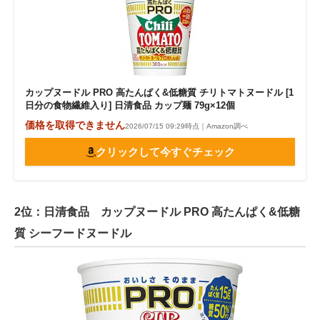
カップヌードル PRO 高たんぱく&低糖質 チリトマトヌードル [1
日分の食物繊維入り] 日清食品 カップ麺 79g×12個
価格を取得できません
2026/07/15 09:29時点｜Amazon調べ
クリックして今すぐチェック
2位：日清食品 カップヌードル PRO 高たんぱく&低糖
質 シーフードヌードル