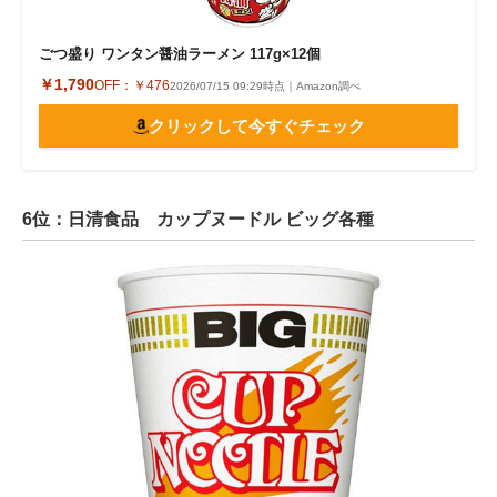
ごつ盛り ワンタン醤油ラーメン 117g×12個
￥1,790
OFF：
￥476
2026/07/15 09:29時点｜Amazon調べ
クリックして今すぐチェック
6位：日清食品 カップヌードル ビッグ各種