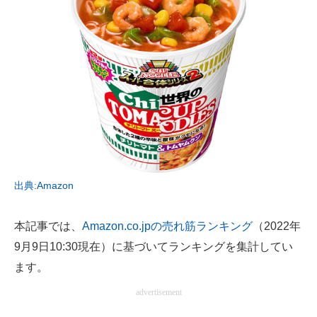
AI活用のいまが分かる
企業ITのトレンドを詳説
経営リーダーのコミュニティ
マーケ×ITの今がよく分かる
ITエンジニア向け専門サイト
企業向けIT製品の総合サイト
出典:Amazon
IT製品の技術・比較・事例
本記事では、
Amazon.co.jpの売れ筋ランキング
（2022年
製造業のIT導入・活用を支援
9月9日10:30現在）に基づいてランキングを集計してい
ます。
モノづくり技術者専門サイト
advertisement
エレクトロニクス専門サイト