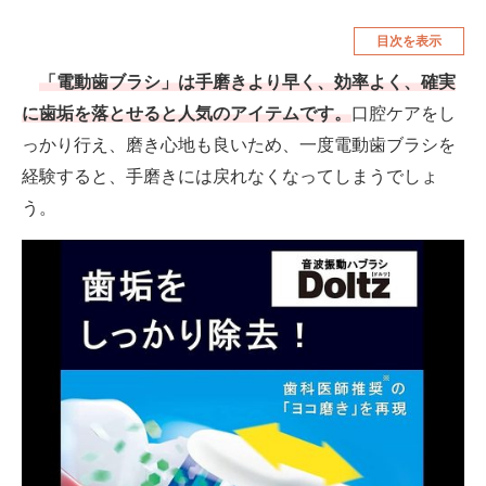
空調・季節家電
美容・コスメ
目次を表示
腕時計
車・バイク
「電動歯ブラシ」は手磨きより早く、効率よく、確実
に歯垢を落とせると人気のアイテムです。
口腔ケアをし
釣り具・釣り用品
食品・飲料・お酒
っかり行え、磨き心地も良いため、一度電動歯ブラシを
食器・グラス・カトラリー
経験すると、手磨きには戻れなくなってしまうでしょ
う。
メディア
注目記事を集めた総合ページ
ITの今と未来を見通す
スマホと通信の最新トレンド
進化するPCとデバイスの未来
好きが集まる 比べて選べる
ビジネスと働き方のヒント