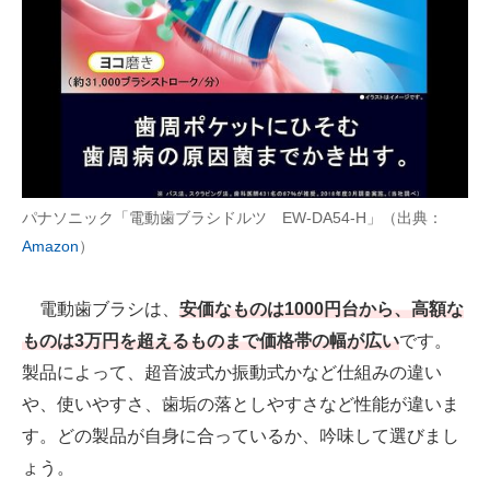
AI活用のいまが分かる
企業ITのトレンドを詳説
経営リーダーのコミュニティ
マーケ×ITの今がよく分かる
パナソニック「電動歯ブラシドルツ EW-DA54-H」（出典：
ITエンジニア向け専門サイト
Amazon
）
企業向けIT製品の総合サイト
電動歯ブラシは、
安価なものは1000円台から、高額な
IT製品の技術・比較・事例
ものは3万円を超えるものまで価格帯の幅が広い
です。
製品によって、超音波式か振動式かなど仕組みの違い
製造業のIT導入・活用を支援
や、使いやすさ、歯垢の落としやすさなど性能が違いま
モノづくり技術者専門サイト
す。どの製品が自身に合っているか、吟味して選びまし
ょう。
エレクトロニクス専門サイト