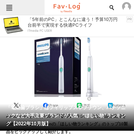
Fav-Logカテゴリー一覧
「5年前のPC」とこんなに違う！予算10万円
PR
台前半で実現する快適PCライフ
TOP
アウトドア用品
ITmedia PC USER
インテリア・収納
おもちゃ・ホビー
カメラ
キッチン家電
キッチン用品
ゲーム
コンテンツ・サービス
スイーツ・お菓子
スポーツ・レジャー
スマホ・携帯電話
パソコン・タブレット
ファッション
健康・美容家電
2022/10/29 19:50（公開）
X
Share
LINE
hatena
ペット
「電動歯ブラシ」はフィリップスやブラウン、パナソニ
家電
ックなど大手主要ブランドが人気 “ほしい物”ランキン
Amazon.co.jpでも人気の「電動歯ブラシ」。どの製品が支持を
工具・DIY
本・DVD・CD
グ【2022年10月版】
集めているのかAmazonの「ほしい物ランキング」のトップ10製
生活家電
生活用品
品をピックアップして紹介します。