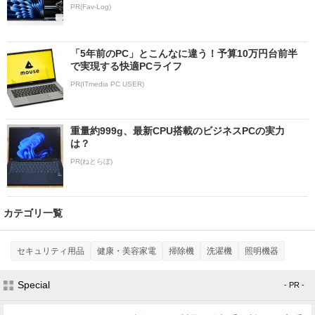
PR(Fav-Log)
「5年前のPC」とこんなに違う！予算10万円台前半
で実現する快適PCライフ
PR(ITmedia PC USER)
重量約999g、最新CPU搭載のビジネスPCの実力
は？
PR(ねとらぼ)
カテゴリ一覧
セキュリティ用品
健康・美容家電
掃除機
洗濯機
照明機器
Special
- PR -