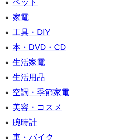
ペット
家電
工具・DIY
本・DVD・CD
生活家電
生活用品
空調・季節家電
美容・コスメ
腕時計
車・バイク